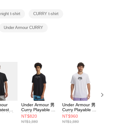
項】
恩沛科技股份有限公司提供之「AFTEE先享後付」服務完成之
night t-shirt
CURRY t-shirt
依本服務之必要範圍內提供個人資料，並將交易相關給付款項請
讓予恩沛科技股份有限公司。
個人資料處理事宜，請瀏覽以下網址：
Under Armour CURRY
ee.tw/terms/#terms3
年的使用者請事先徵得法定代理人或監護人之同意方可使用
E先享後付」，若未經同意申辦者引起之損失，本公司不負相關責
AFTEE先享後付」時，將依據個別帳號之用戶狀況，依本公司
核予不同之上限額度；若仍有額度不足之情形，本公司將視審查
用戶進行身份認證。
一人註冊多個帳號或使用他人資訊註冊。若發現惡意使用之情
科技股份有限公司將有權停止該用戶之使用額度並採取法律行
mour
Under Armour 男
Under Armour 男
Under Armour 男
atest
Curry Playable 男
Curry Playable 男
Curry HW
 男 短袖上
短袖上衣
短袖上衣
Verbiage 男 短袖
NT$820
NT$960
NT$940
1-001
1390408-001
6007304-100
上衣 1390406-34
NT$1,380
NT$1,380
NT$1,580