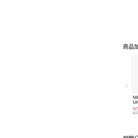
商品加
NI
U
1P
NT
統
NT