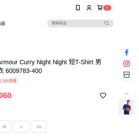
0
商品
rmour Curry Night Night 短T-Shirt 男
6009783-400
1,500免運
060
M
L
XL