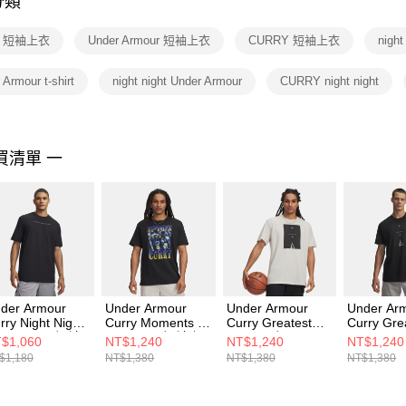
分類
【注意事
１．透過由
irt 短袖上衣
Under Armour 短袖上衣
CURRY 短袖上衣
night 
交易，需
求債權轉
２．關於
 Armour t-shirt
night night Under Armour
CURRY night night
https://aft
３．未成
「AFTE
任。
買清單 一
４．使用「
即時審查
結果請求
５．嚴禁
形，恩沛
動。
der Armour
Under Armour
Under Armour
Under Ar
rry Night Night
Curry Moments 短
Curry Greatest
Curry Gre
-Shirt 男 短袖
T-Shirt 男 短袖上
Shooter 短T-Shirt
Shooter
$1,060
NT$1,240
NT$1,240
NT$1,240
 6009783-001
衣 6011258-001
男 短袖上衣
衣 600978
$1,180
NT$1,380
NT$1,380
NT$1,380
6009781-110