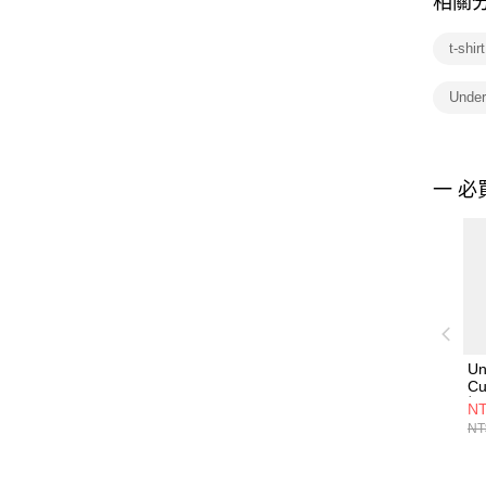
相關
t-sh
Under
一 必
Un
Cu
短T
NT
上衣
NT