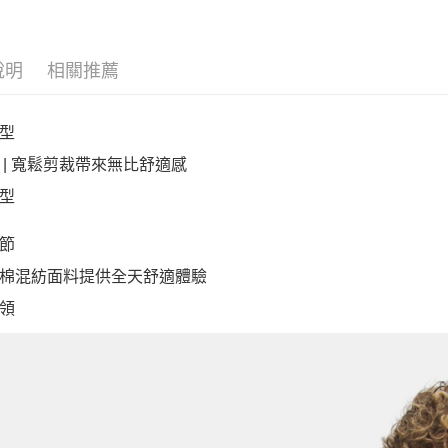
說明
相關推薦
型
 | 寬鬆剪裁帶來無比舒適感
型
節
棉混紡面料提供全天舒適體驗
領