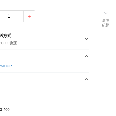
清除
紀錄
送方式
1,500免運
次付款
RMOUR
期付款
0 利率 每期
NT$393
21家銀行
庫商業銀行
第一商業銀行
業銀行
彰化商業銀行
業儲蓄銀行
台北富邦商業銀行
華商業銀行
兆豐國際商業銀行
3-400
小企業銀行
台中商業銀行