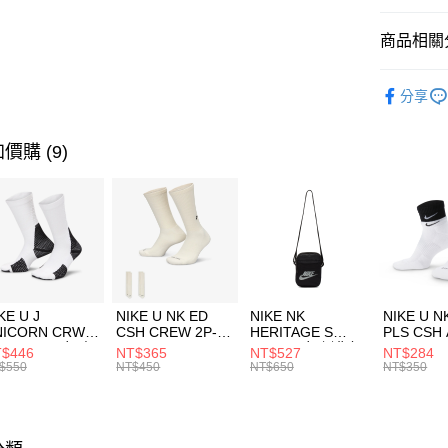
匯豐（
全盈+PAY
聯邦商
商品相關分
元大商
AFTEE先
玉山商
品牌
UN
相關說明
分享
台新國
【關於「A
男性商品
台灣樂
AFTEE
便利好安
運動類型
運送方式
價購 (9)
１．簡單
２．便利
促銷活動
7-11取貨
３．安心
每筆NT$1
【「AFT
宅配
１．於結帳
付」結帳
每筆NT$1
２．訂單
３．收到繳
付款後門
KE U J
NIKE U NK ED
NIKE NK
NIKE U N
／ATM／
NICORN CRW
CSH CREW 2P-
HERITAGE S
PLS CSH 
每筆NT$1
※ 請注意
R -160 男女 中
144 EMBRDY 男
SMIT 男女 側背包
144 DBL
$446
NT$365
NT$527
NT$284
絡購買商品
襪 FZ3393100
女 短統襪
BA5871010
襪 DH405
$550
NT$450
NT$650
NT$350
先享後付
FZ3073133
※ 交易是
是否繳費成
付客戶支