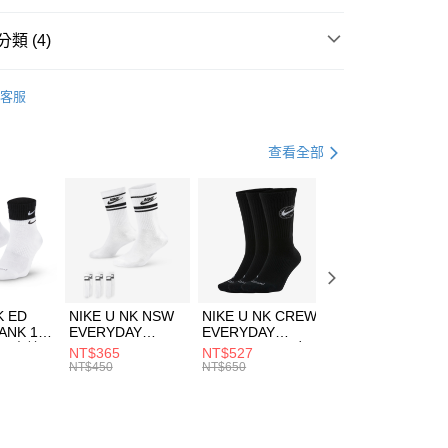
台灣）商業銀行
華泰商業銀行
業銀行
遠東國際商業銀行
類 (4)
業銀行
永豐商業銀行
享後付
業銀行
星展（台灣）商業銀行
DER ARMOUR
服飾
客服
際商業銀行
中國信託商業銀行
FTEE先享後付」】
上衣
短袖上衣
天信用卡公司
先享後付是「在收到商品之後才付款」的支付方式。 讓您購物簡單
心！
籃球
服飾
查看全部
：不需註冊會員、不需綁卡、不需儲值。
：只要手機號碼，簡訊認證，即可結帳。
清爽穿搭｜短袖上衣4折起
(快速到店)
：先確認商品／服務後，再付款。
00，滿NT$1,500(含以上)免運費
EE先享後付」結帳流程】
方式選擇「AFTEE先享後付」後，將跳轉至「AFTEE先享後
頁面，進行簡訊認證並確認金額後，即可完成結帳。
00，滿NT$1,500(含以上)免運費
成立數日內，您將收到繳費通知簡訊。
費通知簡訊後14天內，點擊此簡訊中的連結，可透過四大超商
市自取
K ED
NIKE U NK NSW
NIKE U NK CREW
NIKE U NK
網路銀行／等多元方式進行付款，方視為交易完成。
ANK 1P
EVERYDAY
EVERYDAY
EVERYDAY LTW
00，滿NT$1,500(含以上)免運費
：結帳手續完成當下不需立刻繳費，但若您需要取消訂單，請聯
 男 中統
ESSENTIAL CR
BBALL 3PR 男女
ANKLE 3PR 男女
NT$365
NT$527
NT$365
的店家。未經商家同意取消之訂單仍視為有效，需透過AFTEE
8104
男女 短統襪
長統襪
踝襪 SX7677010
NT$450
NT$650
NT$450
繳納相關費用。
DX5089103
DA2123010
否成功請以「AFTEE先享後付 」之結帳頁面顯示為準，若有關於
功／繳費後需取消欲退款等相關疑問，請聯繫「AFTEE先享後
援中心」
https://netprotections.freshdesk.com/support/home