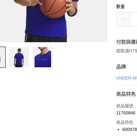
數量
付款與運
超取滿NT$
付款方式
品牌
信用卡一
UNDER A
信用卡分
商品特色
3 期 
商品編號
合作金
LINE Pay
11750846
華南商
Apple Pay
上海商
商品特色
國泰世
600978
悠遊付
臺灣中