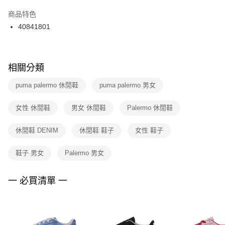
結帳頁面，進行簡訊認證並確認金額後，即可完成結帳。
２．訂單成立數日內，您將收到繳費通知簡訊。
商品特色
付款後門市自取
３．收到繳費通知簡訊後14天內，點擊此簡訊中的連結，可透過四大超商／
40841801
每筆NT$100，滿NT$1,500(含以上)免運費
ATM／網路銀行／等多元方式進行付款，方視為交易完成。
※ 請注意：結帳手續完成當下不需立刻繳費，但若您需要取消訂單，請聯絡
購買商品的店家。未經商家同意取消之訂單仍視為有效，需透過AFTEE先享
後付繳納相關費用。
※ 交易是否成功請以「AFTEE先享後付 」之結帳頁面顯示為準，若有關於
相關分類
是否繳費成功／繳費後需取消欲退款等相關疑問，請聯繫「AFTEE先享後付
客戶支援中心」
https://netprotections.freshdesk.com/support/home
puma palermo 休閒鞋
puma palermo 男女
【注意事項】
女性 休閒鞋
男女 休閒鞋
Palermo 休閒鞋
１．透過由恩沛科技股份有限公司提供之「AFTEE先享後付」服務完成之交
易，需依本服務之必要範圍內提供個人資料，並將交易相關給付款項請求債
權轉讓予恩沛科技股份有限公司。
休閒鞋 DENIM
休閒鞋 鞋子
女性 鞋子
２．關於個人資料處理事宜，請瀏覽以下網址：
https://aftee.tw/terms/#terms3
鞋子 男女
Palermo 男女
３．未成年的使用者請事先徵得法定代理人或監護人之同意方可使用
「AFTEE先享後付」，若未經同意申辦者引起之損失，本公司不負相關責
任。
一 必買清單 一
４．使用「AFTEE先享後付」時，將依據個別帳號之用戶狀況，依本公司即
時審查核予不同之上限額度；若仍有額度不足之情形，本公司將視審查結果
請求用戶進行身份認證。
５．嚴禁一人註冊多個帳號或使用他人資訊註冊。若發現惡意使用之情形，
恩沛科技股份有限公司將有權停止該用戶之使用額度並採取法律行動。