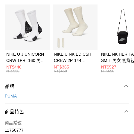
信用卡分期付款
3 期 0 利率 每期
NT$1,093
21家銀行
合作金庫商業銀行
第一商業銀行
LINE Pay
華南商業銀行
彰化商業銀行
Apple Pay
上海商業儲蓄銀行
台北富邦商業銀行
國泰世華商業銀行
兆豐國際商業銀行
悠遊付
臺灣中小企業銀行
台中商業銀行
NIKE U J UNICORN
NIKE U NK ED CSH
NIKE NK HERIT
匯豐（台灣）商業銀行
華泰商業銀行
CRW 1PR -160 男女
CREW 2P-144
SMIT 男女 側背
全盈+PAY
聯邦商業銀行
遠東國際商業銀行
中統襪 FZ3393100
EMBRDY 男女 短統襪
BA5871010
NT$446
NT$365
NT$527
元大商業銀行
永豐商業銀行
NT$550
NT$450
NT$650
AFTEE先享後付
FZ3073133
玉山商業銀行
星展（台灣）商業銀行
相關說明
台新國際商業銀行
中國信託商業銀行
品牌
【關於「AFTEE先享後付」】
台灣樂天信用卡公司
AFTEE先享後付是「在收到商品之後才付款」的支付方式。 讓您購物簡單
運送方式
PUMA
便利好安心！
１．簡單：不需註冊會員、不需綁卡、不需儲值。
7-11取貨(快速到店)
２．便利：只要手機號碼，簡訊認證，即可結帳。
商品特色
每筆NT$100，滿NT$1,500(含以上)免運費
３．安心：先確認商品／服務後，再付款。
商品編號
宅配
【「AFTEE先享後付」結帳流程】
１．於結帳方式選擇「AFTEE先享後付」後，將跳轉至「AFTEE先享後付」
11750777
每筆NT$100，滿NT$1,500(含以上)免運費