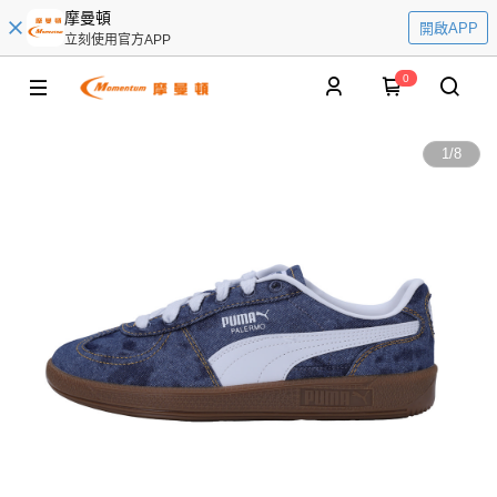
摩曼頓
開啟APP
立刻使用官方APP
0
1
/
8