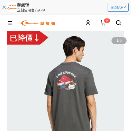
摩曼頓
開啟APP
立刻使用官方APP
0
1
/
6