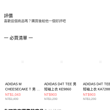
評價
喜歡這個商品嗎？購買後給他一個好評吧
一 必買清單 一
ADIDAS M
ADIDAS D4T TEE 男
ADIDAS D4T TE
CHEESECAKE T 男 短
短袖上衣 KE9860
短袖上衣 KA7288
袖上衣 KB2497
NT$1,043
NT$903
NT$903
NT$1,490
NT$1,290
NT$1,290