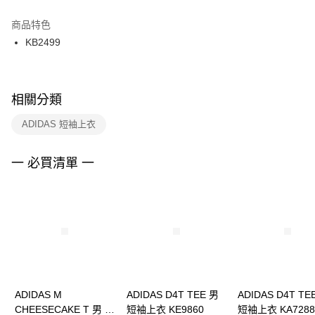
結帳頁面，進行簡訊認證並確認金額後，即可完成結帳。
２．訂單成立數日內，您將收到繳費通知簡訊。
商品特色
付款後門市自取
３．收到繳費通知簡訊後14天內，點擊此簡訊中的連結，可透過四大超商／
KB2499
每筆NT$100，滿NT$1,500(含以上)免運費
ATM／網路銀行／等多元方式進行付款，方視為交易完成。
※ 請注意：結帳手續完成當下不需立刻繳費，但若您需要取消訂單，請聯絡
購買商品的店家。未經商家同意取消之訂單仍視為有效，需透過AFTEE先享
後付繳納相關費用。
※ 交易是否成功請以「AFTEE先享後付 」之結帳頁面顯示為準，若有關於
相關分類
是否繳費成功／繳費後需取消欲退款等相關疑問，請聯繫「AFTEE先享後付
客戶支援中心」
https://netprotections.freshdesk.com/support/home
ADIDAS 短袖上衣
【注意事項】
１．透過由恩沛科技股份有限公司提供之「AFTEE先享後付」服務完成之交
一 必買清單 一
易，需依本服務之必要範圍內提供個人資料，並將交易相關給付款項請求債
權轉讓予恩沛科技股份有限公司。
２．關於個人資料處理事宜，請瀏覽以下網址：
https://aftee.tw/terms/#terms3
３．未成年的使用者請事先徵得法定代理人或監護人之同意方可使用
「AFTEE先享後付」，若未經同意申辦者引起之損失，本公司不負相關責
任。
４．使用「AFTEE先享後付」時，將依據個別帳號之用戶狀況，依本公司即
時審查核予不同之上限額度；若仍有額度不足之情形，本公司將視審查結果
請求用戶進行身份認證。
ADIDAS M
ADIDAS D4T TEE 男
ADIDAS D4T TE
５．嚴禁一人註冊多個帳號或使用他人資訊註冊。若發現惡意使用之情形，
CHEESECAKE T 男 短
短袖上衣 KE9860
短袖上衣 KA7288
恩沛科技股份有限公司將有權停止該用戶之使用額度並採取法律行動。