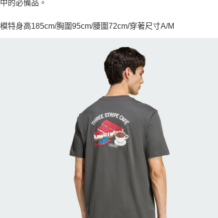
中的必備品。
模特身高185cm/胸圍95cm/腰圍72cm/穿著尺寸A/M