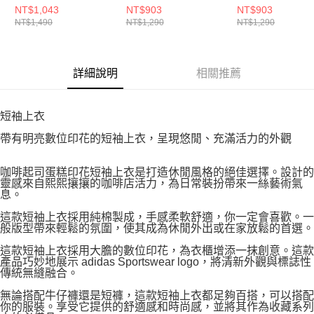
袖上衣 KB2497
NT$1,043
NT$903
NT$903
NT$1,490
NT$1,290
NT$1,290
詳細說明
相關推薦
短袖上衣
帶有明亮數位印花的短袖上衣，呈現悠閒、充滿活力的外觀
咖啡起司蛋糕印花短袖上衣是打造休閒風格的絕佳選擇。設計的
靈感來自熙熙攘攘的咖啡店活力，為日常裝扮帶來一絲藝術氣
息。
這款短袖上衣採用純棉製成，手感柔軟舒適，你一定會喜歡。一
般版型帶來輕鬆的氛圍，使其成為休閒外出或在家放鬆的首選。
這款短袖上衣採用大膽的數位印花，為衣櫃增添一抹創意。這款
產品巧妙地展示 adidas Sportswear logo，將清新外觀與標誌性
傳統無縫融合。
無論搭配牛仔褲還是短褲，這款短袖上衣都足夠百搭，可以搭配
你的服裝。享受它提供的舒適感和時尚感，並將其作為收藏系列