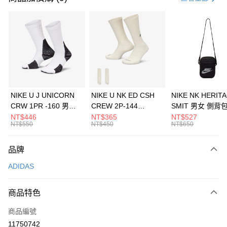
信用卡分期付款
3 期 0 利率 每期
NT$496
21家銀行
合作金庫商業銀行
第一商業銀行
LINE Pay
華南商業銀行
彰化商業銀行
Apple Pay
上海商業儲蓄銀行
台北富邦商業銀行
國泰世華商業銀行
兆豐國際商業銀行
悠遊付
臺灣中小企業銀行
台中商業銀行
NIKE U J UNICORN
NIKE U NK ED CSH
NIKE NK HERIT
匯豐（台灣）商業銀行
華泰商業銀行
CRW 1PR -160 男女
CREW 2P-144
SMIT 男女 側背
全盈+PAY
聯邦商業銀行
遠東國際商業銀行
中統襪 FZ3393100
EMBRDY 男女 短統襪
BA5871010
NT$446
NT$365
NT$527
元大商業銀行
永豐商業銀行
NT$550
NT$450
NT$650
AFTEE先享後付
FZ3073133
玉山商業銀行
星展（台灣）商業銀行
相關說明
台新國際商業銀行
中國信託商業銀行
品牌
【關於「AFTEE先享後付」】
台灣樂天信用卡公司
AFTEE先享後付是「在收到商品之後才付款」的支付方式。 讓您購物簡單
運送方式
ADIDAS
便利好安心！
１．簡單：不需註冊會員、不需綁卡、不需儲值。
7-11取貨(快速到店)
２．便利：只要手機號碼，簡訊認證，即可結帳。
商品特色
每筆NT$100，滿NT$1,500(含以上)免運費
３．安心：先確認商品／服務後，再付款。
商品編號
宅配
【「AFTEE先享後付」結帳流程】
１．於結帳方式選擇「AFTEE先享後付」後，將跳轉至「AFTEE先享後付」
11750742
每筆NT$100，滿NT$1,500(含以上)免運費