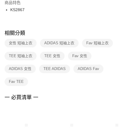
２．訂單成立數日內，您將收到繳費通知簡訊。
商品特色
付款後門市自取
３．收到繳費通知簡訊後14天內，點擊此簡訊中的連結，可透過四大超商／
KS2867
每筆NT$100，滿NT$1,500(含以上)免運費
ATM／網路銀行／等多元方式進行付款，方視為交易完成。
※ 請注意：結帳手續完成當下不需立刻繳費，但若您需要取消訂單，請聯絡
購買商品的店家。未經商家同意取消之訂單仍視為有效，需透過AFTEE先享
後付繳納相關費用。
※ 交易是否成功請以「AFTEE先享後付 」之結帳頁面顯示為準，若有關於
相關分類
是否繳費成功／繳費後需取消欲退款等相關疑問，請聯繫「AFTEE先享後付
客戶支援中心」
https://netprotections.freshdesk.com/support/home
女性 短袖上衣
ADIDAS 短袖上衣
Fav 短袖上衣
【注意事項】
TEE 短袖上衣
TEE 女性
Fav 女性
１．透過由恩沛科技股份有限公司提供之「AFTEE先享後付」服務完成之交
易，需依本服務之必要範圍內提供個人資料，並將交易相關給付款項請求債
權轉讓予恩沛科技股份有限公司。
ADIDAS 女性
TEE ADIDAS
ADIDAS Fav
２．關於個人資料處理事宜，請瀏覽以下網址：
https://aftee.tw/terms/#terms3
Fav TEE
３．未成年的使用者請事先徵得法定代理人或監護人之同意方可使用
「AFTEE先享後付」，若未經同意申辦者引起之損失，本公司不負相關責
任。
一 必買清單 一
４．使用「AFTEE先享後付」時，將依據個別帳號之用戶狀況，依本公司即
時審查核予不同之上限額度；若仍有額度不足之情形，本公司將視審查結果
請求用戶進行身份認證。
５．嚴禁一人註冊多個帳號或使用他人資訊註冊。若發現惡意使用之情形，
恩沛科技股份有限公司將有權停止該用戶之使用額度並採取法律行動。