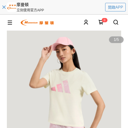
摩曼頓
開啟APP
立刻使用官方APP
0
1
/
5