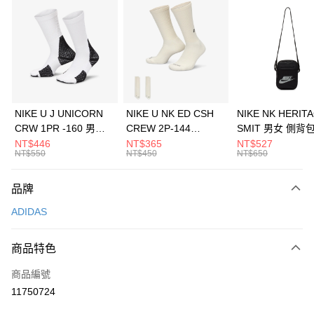
信用卡分期付款
3 期 0 利率 每期
NT$430
21家銀行
合作金庫商業銀行
第一商業銀行
LINE Pay
華南商業銀行
彰化商業銀行
Apple Pay
上海商業儲蓄銀行
台北富邦商業銀行
國泰世華商業銀行
兆豐國際商業銀行
悠遊付
臺灣中小企業銀行
台中商業銀行
NIKE U J UNICORN
NIKE U NK ED CSH
NIKE NK HERIT
匯豐（台灣）商業銀行
華泰商業銀行
CRW 1PR -160 男女
CREW 2P-144
SMIT 男女 側背
全盈+PAY
聯邦商業銀行
遠東國際商業銀行
中統襪 FZ3393100
EMBRDY 男女 短統襪
BA5871010
NT$446
NT$365
NT$527
元大商業銀行
永豐商業銀行
NT$550
NT$450
NT$650
AFTEE先享後付
FZ3073133
玉山商業銀行
星展（台灣）商業銀行
相關說明
台新國際商業銀行
中國信託商業銀行
品牌
【關於「AFTEE先享後付」】
台灣樂天信用卡公司
AFTEE先享後付是「在收到商品之後才付款」的支付方式。 讓您購物簡單
運送方式
ADIDAS
便利好安心！
１．簡單：不需註冊會員、不需綁卡、不需儲值。
7-11取貨(快速到店)
２．便利：只要手機號碼，簡訊認證，即可結帳。
商品特色
每筆NT$100，滿NT$1,500(含以上)免運費
３．安心：先確認商品／服務後，再付款。
商品編號
宅配
【「AFTEE先享後付」結帳流程】
１．於結帳方式選擇「AFTEE先享後付」後，將跳轉至「AFTEE先享後付」
11750724
每筆NT$100，滿NT$1,500(含以上)免運費
結帳頁面，進行簡訊認證並確認金額後，即可完成結帳。