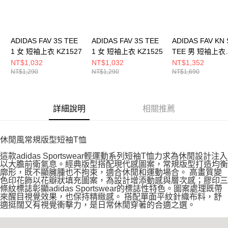
ADIDAS FAV 3S TEE
ADIDAS FAV 3S TEE
ADIDAS FAV KN 
1 女 短袖上衣 KZ1527
1 女 短袖上衣 KZ1525
TEE 男 短袖上衣
KR2578
NT$1,032
NT$1,032
NT$1,352
NT$1,290
NT$1,290
NT$1,690
詳細說明
相關推薦
休閒風常規版型短袖T恤
這款adidas Sportswear輕運動系列短袖T恤力求為休閒設計注入
以大膽前衛氣息。經典版型搭配現代感圖案，常規版型打造均衡
廓形，既不顯臃腫也不拘束，適合休閒和運動場合。 高畫質變
色印花飾以花瓣狀填充圖案，為設計增添動感與層次感；膠印三
條紋標誌彰顯adidas Sportswear的標誌性特色。圖案處理既帶
來醒目視覺效果，也保持精緻感。 搭配單面平紋針織布料，舒
適挺闊又有視覺衝擊力，是日常休閒穿著的合適之選。