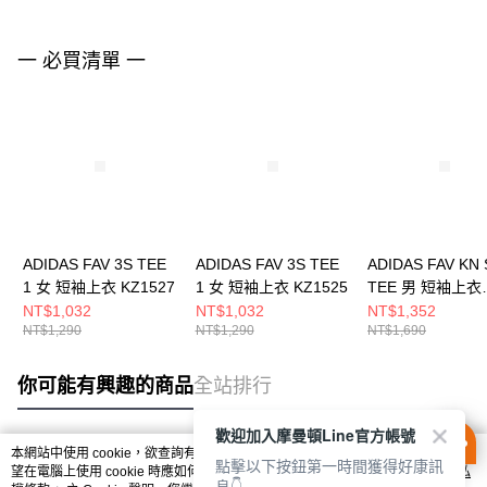
一 必買清單 一
ADIDAS FAV 3S TEE
ADIDAS FAV 3S TEE
ADIDAS FAV KN 
1 女 短袖上衣 KZ1527
1 女 短袖上衣 KZ1525
TEE 男 短袖上衣
KR2578
NT$1,032
NT$1,032
NT$1,352
NT$1,290
NT$1,290
NT$1,690
你可能有興趣的商品
全站排行
歡迎加入摩曼頓Line官方帳號
本網站中使用 cookie，欲查詢有關本網站使用 cookie 方式之詳情，及若您不希
點擊以下按鈕第一時間獲得好康訊
熱門標籤
望在電腦上使用 cookie 時應如何變更電腦的 cookie 設定，請參閱本網站「
隱私
息👇