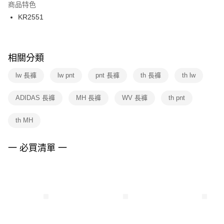
２．訂單成立數日內，您將收到繳費通知簡訊。
商品特色
付款後門市自取
３．收到繳費通知簡訊後14天內，點擊此簡訊中的連結，可透過四大超商／
KR2551
每筆NT$100，滿NT$1,500(含以上)免運費
ATM／網路銀行／等多元方式進行付款，方視為交易完成。
※ 請注意：結帳手續完成當下不需立刻繳費，但若您需要取消訂單，請聯絡
購買商品的店家。未經商家同意取消之訂單仍視為有效，需透過AFTEE先享
後付繳納相關費用。
※ 交易是否成功請以「AFTEE先享後付 」之結帳頁面顯示為準，若有關於
相關分類
是否繳費成功／繳費後需取消欲退款等相關疑問，請聯繫「AFTEE先享後付
客戶支援中心」
https://netprotections.freshdesk.com/support/home
lw 長褲
lw pnt
pnt 長褲
th 長褲
th lw
【注意事項】
ADIDAS 長褲
MH 長褲
WV 長褲
th pnt
１．透過由恩沛科技股份有限公司提供之「AFTEE先享後付」服務完成之交
易，需依本服務之必要範圍內提供個人資料，並將交易相關給付款項請求債
權轉讓予恩沛科技股份有限公司。
th MH
２．關於個人資料處理事宜，請瀏覽以下網址：
https://aftee.tw/terms/#terms3
３．未成年的使用者請事先徵得法定代理人或監護人之同意方可使用
一 必買清單 一
「AFTEE先享後付」，若未經同意申辦者引起之損失，本公司不負相關責
任。
４．使用「AFTEE先享後付」時，將依據個別帳號之用戶狀況，依本公司即
時審查核予不同之上限額度；若仍有額度不足之情形，本公司將視審查結果
請求用戶進行身份認證。
５．嚴禁一人註冊多個帳號或使用他人資訊註冊。若發現惡意使用之情形，
恩沛科技股份有限公司將有權停止該用戶之使用額度並採取法律行動。