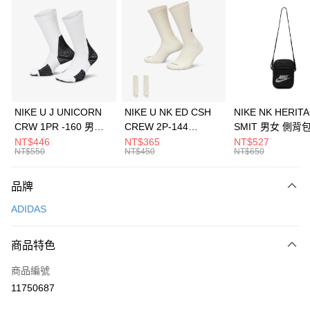
信用卡分期付款
3 期 0 利率 每期
NT$830
21家銀行
合作金庫商業銀行
第一商業銀行
LINE Pay
華南商業銀行
彰化商業銀行
Apple Pay
上海商業儲蓄銀行
台北富邦商業銀行
國泰世華商業銀行
兆豐國際商業銀行
悠遊付
臺灣中小企業銀行
台中商業銀行
NIKE U J UNICORN
NIKE U NK ED CSH
NIKE NK HERIT
匯豐（台灣）商業銀行
華泰商業銀行
CRW 1PR -160 男女
CREW 2P-144
SMIT 男女 側背
全盈+PAY
聯邦商業銀行
遠東國際商業銀行
中統襪 FZ3393100
EMBRDY 男女 短統襪
BA5871010
NT$446
NT$365
NT$527
元大商業銀行
永豐商業銀行
NT$550
NT$450
NT$650
AFTEE先享後付
FZ3073133
玉山商業銀行
星展（台灣）商業銀行
相關說明
台新國際商業銀行
中國信託商業銀行
品牌
【關於「AFTEE先享後付」】
台灣樂天信用卡公司
AFTEE先享後付是「在收到商品之後才付款」的支付方式。 讓您購物簡單
運送方式
ADIDAS
便利好安心！
１．簡單：不需註冊會員、不需綁卡、不需儲值。
7-11取貨(快速到店)
２．便利：只要手機號碼，簡訊認證，即可結帳。
商品特色
每筆NT$100，滿NT$1,500(含以上)免運費
３．安心：先確認商品／服務後，再付款。
商品編號
宅配
【「AFTEE先享後付」結帳流程】
１．於結帳方式選擇「AFTEE先享後付」後，將跳轉至「AFTEE先享後付」
11750687
每筆NT$100，滿NT$1,500(含以上)免運費
結帳頁面，進行簡訊認證並確認金額後，即可完成結帳。