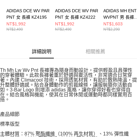
ADIDAS DCE WV PAR
ADIDAS DCE WV PAR
ADIDAS MH ENT
PNT 女 長褲 KZ4195
PNT 女 長褲 KZ4222
WVPNT 男 長褲
KC2878
NT$1,992
NT$1,992
NT$1,603
NT$2,490
NT$2,490
NT$2,290
詳細說明
相關推薦
Th Mh Lw Wv Pnt 長褲專為隨身而動設計，提供輕盈且具彈性
的穿著體驗。此款長褲著重於舒適與靈活性，非常適合日常穿
著。內建 Climacool 技術，採用透氣材質，有助於散熱降溫，提
升整體舒適感。貼合身體動作的剪裁線條，讓服裝隨你活動自
如。3-Bar Logo 則增添 adidas 風格，讓你穿得好看也穿得自
在。結合風格與機能，使其在日常休閒或運動時都同樣實用百
搭。
產品細節
標準版型
主體材質：87% 聚酯纖維（100% 再生材質）、13% 彈性纖