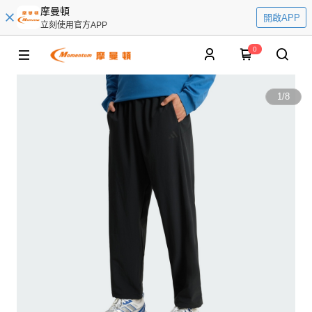
摩曼頓
開啟APP
立刻使用官方APP
0
1
/
8