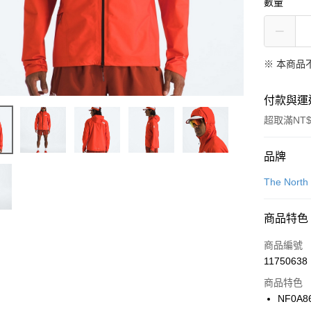
數量
※ 本商品
付款與運
超取滿NT$
付款方式
品牌
信用卡一
The North
信用卡分
商品特色
3 期 
商品編號
合作金
LINE Pay
11750638
華南商
Apple Pay
上海商
商品特色
國泰世
NF0A8
悠遊付
臺灣中