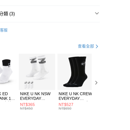
台灣）商業銀行
華泰商業銀行
業銀行
遠東國際商業銀行
類 (3)
業銀行
永豐商業銀行
享後付
業銀行
星展（台灣）商業銀行
e North Face
服飾
客服
際商業銀行
中國信託商業銀行
FTEE先享後付」】
外套
防水外套
天信用卡公司
先享後付是「在收到商品之後才付款」的支付方式。 讓您購物簡單
心！
休閒戶外
服飾
查看全部
：不需註冊會員、不需綁卡、不需儲值。
：只要手機號碼，簡訊認證，即可結帳。
(快速到店)
：先確認商品／服務後，再付款。
00，滿NT$1,500(含以上)免運費
EE先享後付」結帳流程】
方式選擇「AFTEE先享後付」後，將跳轉至「AFTEE先享後
頁面，進行簡訊認證並確認金額後，即可完成結帳。
00，滿NT$1,500(含以上)免運費
成立數日內，您將收到繳費通知簡訊。
費通知簡訊後14天內，點擊此簡訊中的連結，可透過四大超商
市自取
K ED
NIKE U NK NSW
NIKE U NK CREW
NIKE U NK
網路銀行／等多元方式進行付款，方視為交易完成。
ANK 1P
EVERYDAY
EVERYDAY
EVERYDAY LTW
00，滿NT$1,500(含以上)免運費
：結帳手續完成當下不需立刻繳費，但若您需要取消訂單，請聯
 男 中統
ESSENTIAL CR
BBALL 3PR 男女
ANKLE 3PR 男女
NT$365
NT$527
NT$365
的店家。未經商家同意取消之訂單仍視為有效，需透過AFTEE
8104
男女 短統襪
長統襪
踝襪 SX7677010
NT$450
NT$650
NT$450
繳納相關費用。
DX5089103
DA2123010
否成功請以「AFTEE先享後付 」之結帳頁面顯示為準，若有關於
功／繳費後需取消欲退款等相關疑問，請聯繫「AFTEE先享後
援中心」
https://netprotections.freshdesk.com/support/home