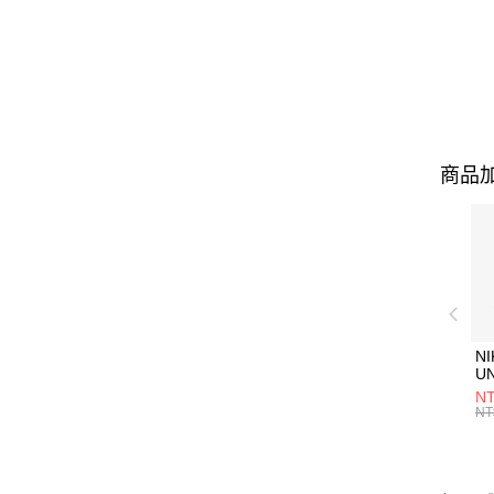
商品加
NI
U
1P
NT
統
NT