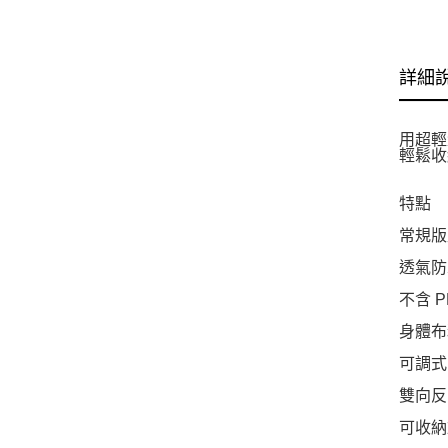
詳細
用超輕
輕鬆收
特點
常規版
透氣防
不含 
身體布
可調式
雙向反
可收納