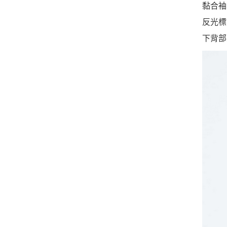
黏合袖
反光標
下背部