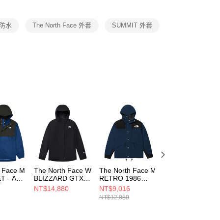
項】
恩沛科技股份有限公司提供之「AFTEE先享後付」服務完成之
t 防水
The North Face 外套
SUMMIT 外套
依本服務之必要範圍內提供個人資料，並將交易相關給付款項請
讓予恩沛科技股份有限公司。
個人資料處理事宜，請瀏覽以下網址：
ee.tw/terms/#terms3
年的使用者請事先徵得法定代理人或監護人之同意方可使用
E先享後付」，若未經同意申辦者引起之損失，本公司不負相關責
AFTEE先享後付」時，將依據個別帳號之用戶狀況，依本公司
核予不同之上限額度；若仍有額度不足之情形，本公司將視審查
用戶進行身份認證。
一人註冊多個帳號或使用他人資訊註冊。若發現惡意使用之情
科技股份有限公司將有權停止該用戶之使用額度並採取法律行
h Face M
The North Face W
The North Face M
The North Face
T - AP
BLIZZARD GTX
RETRO 1986
北面 男 防潑水防
套
2L JACKET - AP
FUTURELIGHT
曬防風外套
NT$14,880
NT$9,016
NT$2,328
NF1T
女 防水外套
MOUNTAIN
NF0A81POJK3
NT$12,880
NT$3,880
NF0A8F1DJK3
JACKET 男 防水外
套 NF0A8AKJ92A