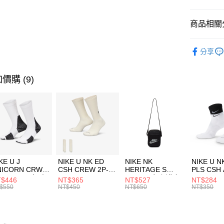
匯豐（
全盈+PAY
聯邦商
商品相關分
元大商
AFTEE先
玉山商
品牌
Th
相關說明
分享
台新國
【關於「A
男性商品
台灣樂
AFTEE
便利好安
運動類型
運送方式
價購 (9)
１．簡單
２．便利
7-11取貨
３．安心
每筆NT$1
【「AFT
宅配
１．於結帳
付」結帳
每筆NT$1
２．訂單
３．收到繳
付款後門
KE U J
NIKE U NK ED
NIKE NK
NIKE U N
／ATM／
NICORN CRW
CSH CREW 2P-
HERITAGE S
PLS CSH 
每筆NT$1
※ 請注意
R -160 男女 中
144 EMBRDY 男
SMIT 男女 側背包
144 DBL
$446
NT$365
NT$527
NT$284
絡購買商品
襪 FZ3393100
女 短統襪
BA5871010
襪 DH405
$550
NT$450
NT$650
NT$350
先享後付
FZ3073133
※ 交易是
是否繳費成
付客戶支