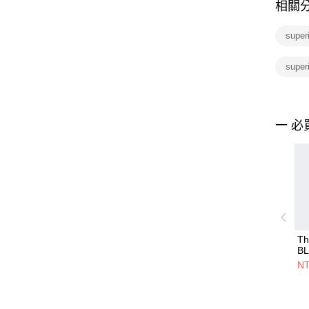
相關
supe
super
一 必
Th
BL
F
NT
TR
J
套