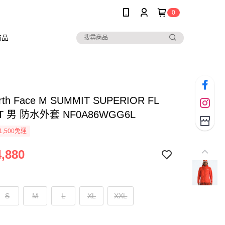
0
商品
rth Face M SUMMIT SUPERIOR FL
ET 男 防水外套 NF0A86WGG6L
1,500免運
,880
S
M
L
XL
XXL