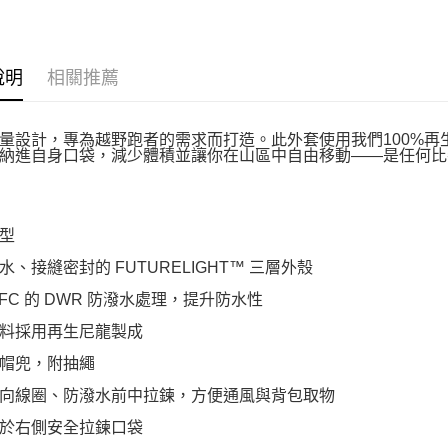
說明
相關推薦
量設計，專為越野跑者的需求而打造。此外套使用我們100%再生、透
納進自身口袋，減少體積並讓你在山區中自由移動——是任何比
型
水、接縫密封的 FUTURELIGHT™ 三層外殼
PFC 的 DWR 防潑水處理，提升防水性
料採用再生尼龍製成
帽兜，附抽繩
向線圈、防潑水前中拉鍊，方便通風與背包取物
於右側安全拉鍊口袋