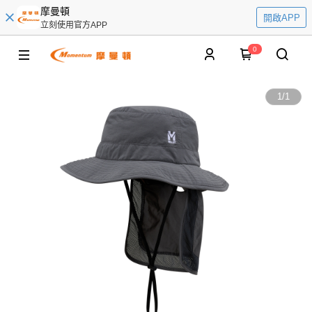
摩曼頓
開啟APP
立刻使用官方APP
0
1
/
1