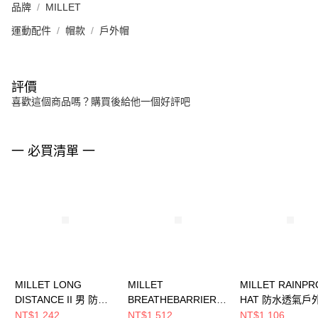
品牌
MILLET
運動配件
帽款
戶外帽
評價
喜歡這個商品嗎？購買後給他一個好評吧
一 必買清單 一
MILLET LONG
MILLET
MILLET RAINP
DISTANCE II 男 防潑
BREATHEBARRIER II
HAT 防水透氣戶
戶外帽
女 防潑戶外帽
MIV7732N4236
NT$1,242
NT$1,512
NT$1,106