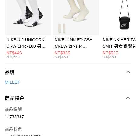
3 期 0 利率 每期
NT$460
21家銀行
合作金庫商業銀行
第一商業銀行
LINE Pay
華南商業銀行
彰化商業銀行
Apple Pay
上海商業儲蓄銀行
台北富邦商業銀行
國泰世華商業銀行
兆豐國際商業銀行
悠遊付
臺灣中小企業銀行
台中商業銀行
NIKE U J UNICORN
NIKE U NK ED CSH
NIKE NK HERIT
匯豐（台灣）商業銀行
華泰商業銀行
CRW 1PR -160 男女
CREW 2P-144
SMIT 男女 側背
全盈+PAY
聯邦商業銀行
遠東國際商業銀行
中統襪 FZ3393100
EMBRDY 男女 短統襪
BA5871010
NT$446
NT$365
NT$527
元大商業銀行
永豐商業銀行
NT$550
NT$450
NT$650
AFTEE先享後付
FZ3073133
玉山商業銀行
星展（台灣）商業銀行
相關說明
台新國際商業銀行
中國信託商業銀行
品牌
【關於「AFTEE先享後付」】
台灣樂天信用卡公司
AFTEE先享後付是「在收到商品之後才付款」的支付方式。 讓您購物簡單
運送方式
MILLET
便利好安心！
１．簡單：不需註冊會員、不需綁卡、不需儲值。
7-11取貨(快速到店)
２．便利：只要手機號碼，簡訊認證，即可結帳。
商品特色
每筆NT$100，滿NT$1,500(含以上)免運費
３．安心：先確認商品／服務後，再付款。
商品編號
宅配
【「AFTEE先享後付」結帳流程】
１．於結帳方式選擇「AFTEE先享後付」後，將跳轉至「AFTEE先享後付」
11733317
每筆NT$100，滿NT$1,500(含以上)免運費
結帳頁面，進行簡訊認證並確認金額後，即可完成結帳。
２．訂單成立數日內，您將收到繳費通知簡訊。
商品特色
付款後門市自取
３．收到繳費通知簡訊後14天內，點擊此簡訊中的連結，可透過四大超商／