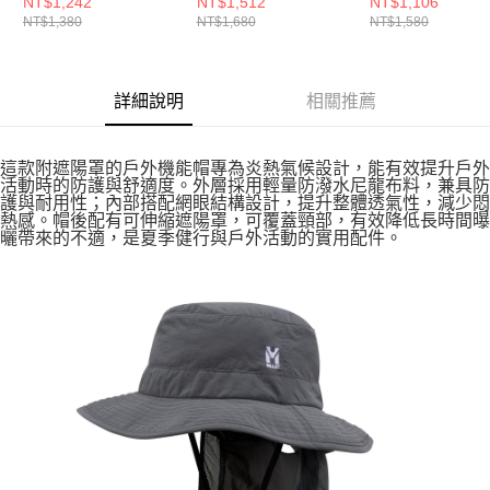
戶外帽
女 防潑戶外帽
MIV7732N4236
NT$1,242
NT$1,512
NT$1,106
NT$1,380
NT$1,680
NT$1,580
MIV03234N0019
MIV03233N9904
詳細說明
相關推薦
這款附遮陽罩的戶外機能帽專為炎熱氣候設計，能有效提升戶外
活動時的防護與舒適度。外層採用輕量防潑水尼龍布料，兼具防
護與耐用性；內部搭配網眼結構設計，提升整體透氣性，減少悶
熱感。帽後配有可伸縮遮陽罩，可覆蓋頸部，有效降低長時間曝
曬帶來的不適，是夏季健行與戶外活動的實用配件。