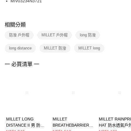
MIV03234N3721
每筆NT$100，滿NT$1,500(含以上)免運費
ATM／網路銀行／等多元方式進行付款，方視為交易完成。
※ 請注意：結帳手續完成當下不需立刻繳費，但若您需要取消訂單，請聯絡
購買商品的店家。未經商家同意取消之訂單仍視為有效，需透過AFTEE先享
後付繳納相關費用。
※ 交易是否成功請以「AFTEE先享後付 」之結帳頁面顯示為準，若有關於
相關分類
是否繳費成功／繳費後需取消欲退款等相關疑問，請聯繫「AFTEE先享後付
客戶支援中心」
https://netprotections.freshdesk.com/support/home
防潑 戶外帽
MILLET 戶外帽
long 防潑
【注意事項】
long distance
MILLET 防潑
MILLET long
１．透過由恩沛科技股份有限公司提供之「AFTEE先享後付」服務完成之交
易，需依本服務之必要範圍內提供個人資料，並將交易相關給付款項請求債
權轉讓予恩沛科技股份有限公司。
一 必買清單 一
２．關於個人資料處理事宜，請瀏覽以下網址：
https://aftee.tw/terms/#terms3
３．未成年的使用者請事先徵得法定代理人或監護人之同意方可使用
「AFTEE先享後付」，若未經同意申辦者引起之損失，本公司不負相關責
任。
４．使用「AFTEE先享後付」時，將依據個別帳號之用戶狀況，依本公司即
時審查核予不同之上限額度；若仍有額度不足之情形，本公司將視審查結果
請求用戶進行身份認證。
５．嚴禁一人註冊多個帳號或使用他人資訊註冊。若發現惡意使用之情形，
恩沛科技股份有限公司將有權停止該用戶之使用額度並採取法律行動。
MILLET LONG
MILLET
MILLET RAINP
DISTANCE II 男 防潑
BREATHEBARRIER II
HAT 防水透氣戶