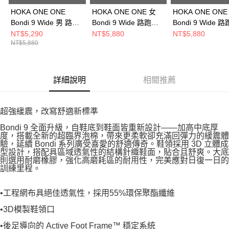
HOKA ONE ONE
HOKA ONE ONE 女
HOKA ONE ONE
Bondi 9 Wide 男 路跑
Bondi 9 Wide 路跑鞋
Bondi 9 Wide 
鞋 泥灰/霓黃
黑 HO1162014BBLC
黑 HO1162013B
NT$5,290
NT$5,880
NT$5,880
NT$5,880
HO1162013GYZ
詳細說明
相關推薦
超強緩震，改寫舒適新標準
Bondi 9 全面升級，自鞋底到鞋面皆重新設計——加高中底厚
度，搭載全新的超臨界泡棉，帶來更柔軟卻充滿回彈力的緩震體
驗，延續 Bondi 系列廣受喜愛的舒適傳奇。鞋領採用 3D 立體成
型設計，搭配具區域透氣性的結構針織鞋面，貼合且舒爽。大底
則選用耐磨橡膠，強化高磨耗區的耐用性，完美應對日復一日的
訓練里程。
•工程網布具絕佳透氣性，採用55%環保聚酯纖維
•3D模製鞋領口
•後足導向的 Active Foot Frame™ 穩定系統