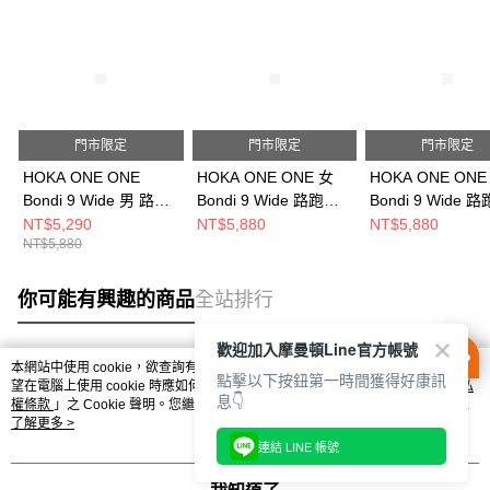
門市限定
門市限定
門市限定
HOKA ONE ONE
HOKA ONE ONE 女
HOKA ONE ONE
Bondi 9 Wide 男 路跑
Bondi 9 Wide 路跑鞋
Bondi 9 Wide 
鞋 泥灰/霓黃
黑 HO1162014BBLC
黑 HO1162013B
NT$5,290
NT$5,880
NT$5,880
NT$5,880
HO1162013GYZ
你可能有興趣的商品
全站排行
歡迎加入摩曼頓Line官方帳號
本網站中使用 cookie，欲查詢有關本網站使用 cookie 方式之詳情，及若您不希
點擊以下按鈕第一時間獲得好康訊
熱門標籤
望在電腦上使用 cookie 時應如何變更電腦的 cookie 設定，請參閱本網站「
隱私
息👇
權條款
」之 Cookie 聲明。您繼續使用本網站即表示您同意本公司得按本網站使
用條款之 Cookie 聲明使用 cookie。
了解更多 >
連結 LINE 帳號