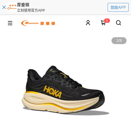
摩曼頓
開啟APP
立刻使用官方APP
0
1
/
9