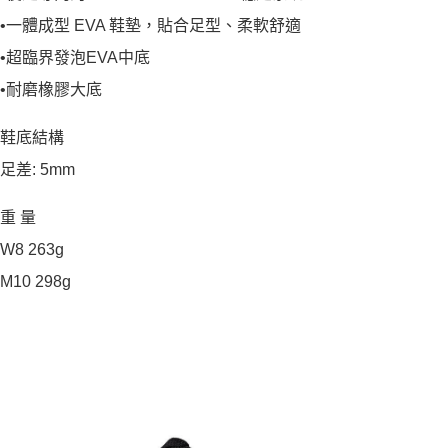
•一體成型 EVA 鞋墊，貼合足型、柔軟舒適
•超臨界發泡EVA中底
•耐磨橡膠大底
鞋底結構
足差: 5mm
重 量
W8 263g
M10 298g