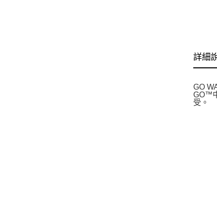
詳細
GO W
GO™
受。