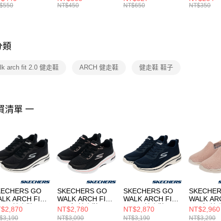
絡購買商品
襪 FZ3393100
女 短統襪
BA5871010
襪 DH405
$550
NT$450
NT$650
NT$350
先享後付
FZ3073133
※ 交易是
是否繳費成
付客戶支
分類
【注意事
１．透過由
lk arch fit 2.0 健走鞋
ARCH 健走鞋
健走鞋 鞋子
交易，需
求債權轉
２．關於
https://aft
３．未成
買清單 一
「AFTE
任。
４．使用「
即時審查
結果請求
５．嚴禁
形，恩沛
動。
KECHERS GO
SKECHERS GO
SKECHERS GO
SKECHER
LK ARCH FIT
WALK ARCH FIT
WALK ARCH FIT
WALK AR
.0 男 健走鞋
2.0 女 健走鞋
2.0 男 健走鞋
2.0 女 
$2,870
NT$2,780
NT$2,870
NT$2,960
16816BKW
125346WBKPK
216816BLU
125332L
$3,190
NT$3,090
NT$3,190
NT$3,290