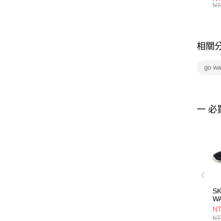
統
NT
相關
go wa
一 必
S
WA
2
NT
2
NT