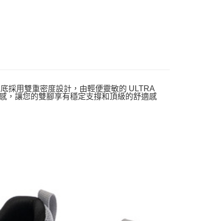
 2.0，中底採用雙重密度設計，由輕便靈敏的 ULTRA
適腳感，讓您的雙腳享有穩定支撐和頂級的舒適感