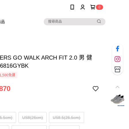
0
商品
ERS GO WALK ARCH FIT 2.0 男 健
6816GYBK
1,500免運
870
5.5cm)
US8(26cm)
US8.5(26.5cm)