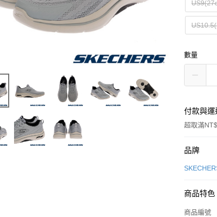
US9(27
US10.5(
數量
付款與運
超取滿NT$
付款方式
品牌
信用卡一
SKECHER
信用卡分
商品特色
3 期 
商品編號
合作金