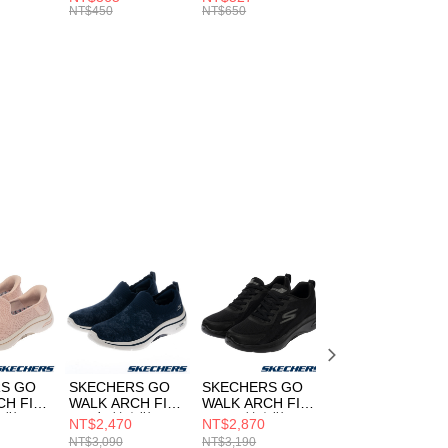
的店家。未經商家同意取消之訂單仍視為有效，需透過AFTEE
8104
男女 短統襪
長統襪
踝襪 SX7677010
NT$450
NT$650
NT$450
繳納相關費用。
DX5089103
DA2123010
否成功請以「AFTEE先享後付 」之結帳頁面顯示為準，若有關於
功／繳費後需取消欲退款等相關疑問，請聯繫「AFTEE先享後
援中心」
https://netprotections.freshdesk.com/support/home
項】
恩沛科技股份有限公司提供之「AFTEE先享後付」服務完成之
依本服務之必要範圍內提供個人資料，並將交易相關給付款項請
讓予恩沛科技股份有限公司。
個人資料處理事宜，請瀏覽以下網址：
ee.tw/terms/#terms3
年的使用者請事先徵得法定代理人或監護人之同意方可使用
E先享後付」，若未經同意申辦者引起之損失，本公司不負相關責
AFTEE先享後付」時，將依據個別帳號之用戶狀況，依本公司
核予不同之上限額度；若仍有額度不足之情形，本公司將視審查
用戶進行身份認證。
一人註冊多個帳號或使用他人資訊註冊。若發現惡意使用之情
科技股份有限公司將有權停止該用戶之使用額度並採取法律行
S GO
SKECHERS GO
SKECHERS GO
SKECHERS GO
CH FIT
WALK ARCH FIT
WALK ARCH FIT
WALK ARCH FIT
健走鞋
2.0 女 健走鞋
2.0 男 健走鞋
2.0 女 健走鞋
NT$2,470
NT$2,870
NT$2,960
TPK
125329NVW
216816BBK
125332NVHP
NT$3,090
NT$3,190
NT$3,290