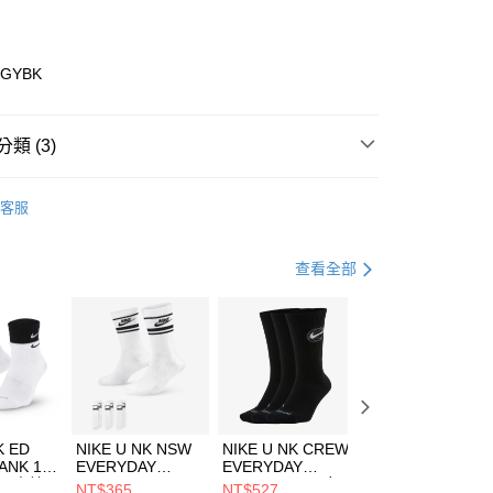
業銀行
彰化商業銀行
業儲蓄銀行
台北富邦商業銀行
華商業銀行
兆豐國際商業銀行
6GYBK
小企業銀行
台中商業銀行
台灣）商業銀行
華泰商業銀行
業銀行
遠東國際商業銀行
類 (3)
業銀行
永豐商業銀行
享後付
業銀行
星展（台灣）商業銀行
ECHERS
客服
際商業銀行
中國信託商業銀行
FTEE先享後付」】
鞋類
健走鞋
天信用卡公司
先享後付是「在收到商品之後才付款」的支付方式。 讓您購物簡單
心！
休閒戶外
鞋
查看全部
：不需註冊會員、不需綁卡、不需儲值。
：只要手機號碼，簡訊認證，即可結帳。
(快速到店)
：先確認商品／服務後，再付款。
00，滿NT$1,500(含以上)免運費
EE先享後付」結帳流程】
方式選擇「AFTEE先享後付」後，將跳轉至「AFTEE先享後
頁面，進行簡訊認證並確認金額後，即可完成結帳。
00，滿NT$1,500(含以上)免運費
成立數日內，您將收到繳費通知簡訊。
費通知簡訊後14天內，點擊此簡訊中的連結，可透過四大超商
市自取
K ED
NIKE U NK NSW
NIKE U NK CREW
NIKE U NK
網路銀行／等多元方式進行付款，方視為交易完成。
ANK 1P
EVERYDAY
EVERYDAY
EVERYDAY LTW
00，滿NT$1,500(含以上)免運費
：結帳手續完成當下不需立刻繳費，但若您需要取消訂單，請聯
 男 中統
ESSENTIAL CR
BBALL 3PR 男女
ANKLE 3PR 男女
NT$365
NT$527
NT$365