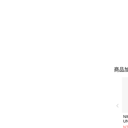
商品加
NI
U
1P
NT