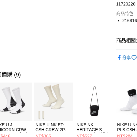
LINE Pay
11720220
華南商
Apple Pay
上海商
商品特色
國泰世
21681
悠遊付
臺灣中
匯豐（
全盈+PAY
聯邦商
商品相關分
元大商
AFTEE先
玉山商
品牌
SK
相關說明
分享
台新國
【關於「A
男性商品
台灣樂
AFTEE
便利好安
運動類型
運送方式
價購 (9)
１．簡單
２．便利
7-11取貨
３．安心
每筆NT$1
【「AFT
宅配
１．於結帳
付」結帳
每筆NT$1
２．訂單
３．收到繳
付款後門
KE U J
NIKE U NK ED
NIKE NK
NIKE U N
／ATM／
NICORN CRW
CSH CREW 2P-
HERITAGE S
PLS CSH 
每筆NT$1
※ 請注意
R -160 男女 中
144 EMBRDY 男
SMIT 男女 側背包
144 DBL
$446
NT$365
NT$527
NT$284