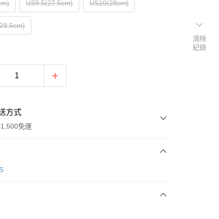
cm)
US9.5(27.5cm)
US10(28cm)
28.5cm)
清除
紀錄
送方式
1,500免運
次付款
S
期付款
0 利率 每期
NT$1,063
21家銀行
庫商業銀行
第一商業銀行