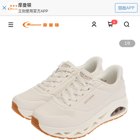
摩曼頓
開啟APP
立刻使用官方APP
0
1
/
8