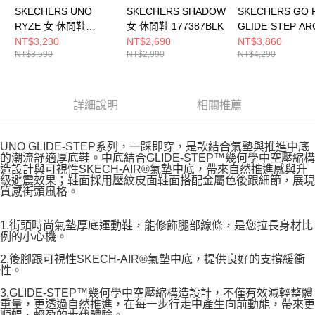
SKECHERS UNO
SKECHERS SHADOW
SKECHERS GO 
RYZE 女 休閒鞋
女 休閒鞋 177387BLK
GLIDE-STEP AR
177606LTGY
FIT 男 跑步鞋
NT$3,230
NT$2,690
NT$3,860
NT$3,590
NT$2,990
NT$4,290
221120GRY
詳細說明
相關推薦
UNO GLIDE-STEP系列，一踩即穿，是款結合氣墊與推進中底
的潮流舒適厚底鞋。中底結合GLIDE-STEP™幾何學中空壓縮構
造設計與可視性SKECH-AIR®氣墊中底，帶來自然推進感與升
級避震效果；鞋面採用壓紋皮面鞋面搭配金屬色後跟細節，展現
質感街頭風格。
1.街頭時尚氣墊厚底運動鞋，能修飾腿部線條，是您拉長身材比
例的小心機。
2.後腳跟可視性SKECH-AIR®氣墊中底，提供良好的支撐緩衝
性。
3.GLIDE-STEP™幾何學中空壓縮構造設計，不僅有效減輕整體
重量，更透過自然推進，在每一步行走中產生向前動能，帶來更