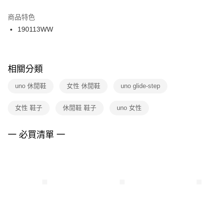
結帳頁面，進行簡訊認證並確認金額後，即可完成結帳。
２．訂單成立數日內，您將收到繳費通知簡訊。
商品特色
付款後門市自取
３．收到繳費通知簡訊後14天內，點擊此簡訊中的連結，可透過四大超商／
190113WW
每筆NT$100，滿NT$1,500(含以上)免運費
ATM／網路銀行／等多元方式進行付款，方視為交易完成。
※ 請注意：結帳手續完成當下不需立刻繳費，但若您需要取消訂單，請聯絡
購買商品的店家。未經商家同意取消之訂單仍視為有效，需透過AFTEE先享
後付繳納相關費用。
※ 交易是否成功請以「AFTEE先享後付 」之結帳頁面顯示為準，若有關於
相關分類
是否繳費成功／繳費後需取消欲退款等相關疑問，請聯繫「AFTEE先享後付
客戶支援中心」
https://netprotections.freshdesk.com/support/home
uno 休閒鞋
女性 休閒鞋
uno glide-step
【注意事項】
女性 鞋子
休閒鞋 鞋子
uno 女性
１．透過由恩沛科技股份有限公司提供之「AFTEE先享後付」服務完成之交
易，需依本服務之必要範圍內提供個人資料，並將交易相關給付款項請求債
權轉讓予恩沛科技股份有限公司。
一 必買清單 一
２．關於個人資料處理事宜，請瀏覽以下網址：
https://aftee.tw/terms/#terms3
３．未成年的使用者請事先徵得法定代理人或監護人之同意方可使用
「AFTEE先享後付」，若未經同意申辦者引起之損失，本公司不負相關責
任。
４．使用「AFTEE先享後付」時，將依據個別帳號之用戶狀況，依本公司即
時審查核予不同之上限額度；若仍有額度不足之情形，本公司將視審查結果
請求用戶進行身份認證。
５．嚴禁一人註冊多個帳號或使用他人資訊註冊。若發現惡意使用之情形，
恩沛科技股份有限公司將有權停止該用戶之使用額度並採取法律行動。