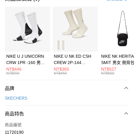
信用卡分期付款
3 期 0 利率 每期
NT$1,163
21家銀行
合作金庫商業銀行
第一商業銀行
LINE Pay
華南商業銀行
彰化商業銀行
Apple Pay
上海商業儲蓄銀行
台北富邦商業銀行
國泰世華商業銀行
兆豐國際商業銀行
悠遊付
臺灣中小企業銀行
台中商業銀行
NIKE U J UNICORN
NIKE U NK ED CSH
NIKE NK HERIT
匯豐（台灣）商業銀行
華泰商業銀行
CRW 1PR -160 男女
CREW 2P-144
SMIT 男女 側背
全盈+PAY
聯邦商業銀行
遠東國際商業銀行
中統襪 FZ3393100
EMBRDY 男女 短統襪
BA5871010
NT$446
NT$365
NT$527
元大商業銀行
永豐商業銀行
NT$550
NT$450
NT$650
AFTEE先享後付
FZ3073133
玉山商業銀行
星展（台灣）商業銀行
相關說明
台新國際商業銀行
中國信託商業銀行
品牌
【關於「AFTEE先享後付」】
台灣樂天信用卡公司
AFTEE先享後付是「在收到商品之後才付款」的支付方式。 讓您購物簡單
運送方式
SKECHERS
便利好安心！
１．簡單：不需註冊會員、不需綁卡、不需儲值。
7-11取貨(快速到店)
２．便利：只要手機號碼，簡訊認證，即可結帳。
商品特色
每筆NT$100，滿NT$1,500(含以上)免運費
３．安心：先確認商品／服務後，再付款。
商品編號
宅配
【「AFTEE先享後付」結帳流程】
１．於結帳方式選擇「AFTEE先享後付」後，將跳轉至「AFTEE先享後付」
11720190
每筆NT$100，滿NT$1,500(含以上)免運費