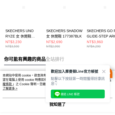
SKECHERS UNO
SKECHERS SHADOW
SKECHERS GO 
RYZE 女 休閒鞋
女 休閒鞋 177387BLK
GLIDE-STEP AR
177606LTGY
FIT 男 跑步鞋
NT$3,230
NT$2,690
NT$3,860
NT$3,590
NT$2,990
NT$4,290
221120GRY
你可能有興趣的商品
全站排行
歡迎加入摩曼頓Line官方帳號
本網站中使用 cookie，欲查詢有關本網站使用 cookie 方式之詳情，及若您不希
點擊以下按鈕第一時間獲得好康訊
熱門標籤
望在電腦上使用 cookie 時應如何變更電腦的 cookie 設定，請參閱本網站「
隱私
息👇
權條款
」之 Cookie 聲明。您繼續使用本網站即表示您同意本公司得按本網站使
用條款之 Cookie 聲明使用 cookie。
了解更多 >
連結 LINE 帳號
我知道了