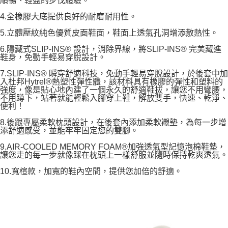
順暢、輕盈的步伐體驗。
4.全橡膠大底提供良好的耐磨耐用性。
5.立體壓紋純色優質皮面鞋面，鞋面上透氣孔洞增添散熱性。
6.隱藏式SLIP-INS® 設計，消除界線，將SLIP-INS® 完美藏進
鞋身，免動手輕易穿脫設計。
7.SLIP-INS® 瞬穿舒適科技，免動手輕易穿脫設計，於後套中加
入杜邦Hytrel®熱塑性彈性體，該材料具有橡膠的彈性和塑料的
強度，像是貼心地內建了一個永久的舒適鞋拔，讓您不用彎腰，
不用蹲下，站著就能輕鬆入腳穿上鞋，解放雙手，快速、乾淨、
便利！
8.後跟專屬柔軟枕頭設計，在後套內添加柔軟襯墊，為每一步增
添舒適感受，並能牢牢固定您的雙腳。
9.AIR-COOLED MEMORY FOAM®加強透氣型記憶泡棉鞋墊，
讓您走的每一步就像踩在枕頭上一樣舒服並隨時保持乾爽透氣。
10.寬楦款，加寬的鞋內空間，提供您加倍的舒適。