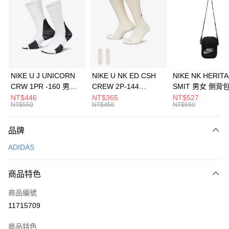
3 期 0 利率 每期
NT$1,296
21家銀行
合作金庫商業銀行
第一商業銀行
LINE Pay
華南商業銀行
彰化商業銀行
Apple Pay
上海商業儲蓄銀行
台北富邦商業銀行
國泰世華商業銀行
兆豐國際商業銀行
悠遊付
臺灣中小企業銀行
台中商業銀行
NIKE U J UNICORN
NIKE U NK ED CSH
NIKE NK HERIT
匯豐（台灣）商業銀行
華泰商業銀行
CRW 1PR -160 男女
CREW 2P-144
SMIT 男女 側背
全盈+PAY
聯邦商業銀行
遠東國際商業銀行
中統襪 FZ3393100
EMBRDY 男女 短統襪
BA5871010
NT$446
NT$365
NT$527
元大商業銀行
永豐商業銀行
NT$550
NT$450
NT$650
AFTEE先享後付
FZ3073133
玉山商業銀行
星展（台灣）商業銀行
相關說明
台新國際商業銀行
中國信託商業銀行
品牌
【關於「AFTEE先享後付」】
台灣樂天信用卡公司
AFTEE先享後付是「在收到商品之後才付款」的支付方式。 讓您購物簡單
運送方式
ADIDAS
便利好安心！
１．簡單：不需註冊會員、不需綁卡、不需儲值。
7-11取貨(快速到店)
２．便利：只要手機號碼，簡訊認證，即可結帳。
商品特色
每筆NT$100，滿NT$1,500(含以上)免運費
３．安心：先確認商品／服務後，再付款。
商品編號
宅配
【「AFTEE先享後付」結帳流程】
１．於結帳方式選擇「AFTEE先享後付」後，將跳轉至「AFTEE先享後付」
11715709
每筆NT$100，滿NT$1,500(含以上)免運費
結帳頁面，進行簡訊認證並確認金額後，即可完成結帳。
２．訂單成立數日內，您將收到繳費通知簡訊。
商品特色
付款後門市自取