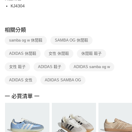
３．收到繳費通知簡訊後14天內，點擊此簡訊中的連結，可透過四大超商／
KJ4304
每筆NT$100，滿NT$1,500(含以上)免運費
ATM／網路銀行／等多元方式進行付款，方視為交易完成。
※ 請注意：結帳手續完成當下不需立刻繳費，但若您需要取消訂單，請聯絡
購買商品的店家。未經商家同意取消之訂單仍視為有效，需透過AFTEE先享
後付繳納相關費用。
※ 交易是否成功請以「AFTEE先享後付 」之結帳頁面顯示為準，若有關於
相關分類
是否繳費成功／繳費後需取消欲退款等相關疑問，請聯繫「AFTEE先享後付
客戶支援中心」
https://netprotections.freshdesk.com/support/home
samba og w 休閒鞋
SAMBA OG 休閒鞋
【注意事項】
ADIDAS 休閒鞋
女性 休閒鞋
休閒鞋 鞋子
１．透過由恩沛科技股份有限公司提供之「AFTEE先享後付」服務完成之交
易，需依本服務之必要範圍內提供個人資料，並將交易相關給付款項請求債
權轉讓予恩沛科技股份有限公司。
女性 鞋子
ADIDAS 鞋子
ADIDAS samba og w
２．關於個人資料處理事宜，請瀏覽以下網址：
https://aftee.tw/terms/#terms3
ADIDAS 女性
ADIDAS SAMBA OG
３．未成年的使用者請事先徵得法定代理人或監護人之同意方可使用
「AFTEE先享後付」，若未經同意申辦者引起之損失，本公司不負相關責
任。
一 必買清單 一
４．使用「AFTEE先享後付」時，將依據個別帳號之用戶狀況，依本公司即
時審查核予不同之上限額度；若仍有額度不足之情形，本公司將視審查結果
請求用戶進行身份認證。
５．嚴禁一人註冊多個帳號或使用他人資訊註冊。若發現惡意使用之情形，
恩沛科技股份有限公司將有權停止該用戶之使用額度並採取法律行動。