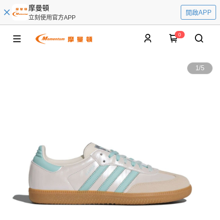
摩曼頓
開啟APP
立刻使用官方APP
0
1
/
5