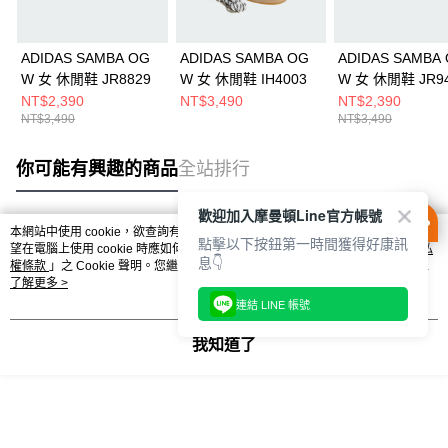
ADIDAS SAMBA OG
ADIDAS SAMBA OG
ADIDAS SAMBA
W 女 休閒鞋 JR8829
W 女 休閒鞋 IH4003
W 女 休閒鞋 JR9
NT$2,390
NT$3,490
NT$2,390
NT$3,490
NT$3,490
你可能有興趣的商品
全站排行
歡迎加入摩曼頓Line官方帳號
本網站中使用 cookie，欲查詢有關本網站使用 cookie 方式之詳情，及若您不希
點擊以下按鈕第一時間獲得好康訊
熱門標籤
望在電腦上使用 cookie 時應如何變更電腦的 cookie 設定，請參閱本網站「
隱私
息👇
權條款
」之 Cookie 聲明。您繼續使用本網站即表示您同意本公司得按本網站使
用條款之 Cookie 聲明使用 cookie。
了解更多 >
連結 LINE 帳號
我知道了