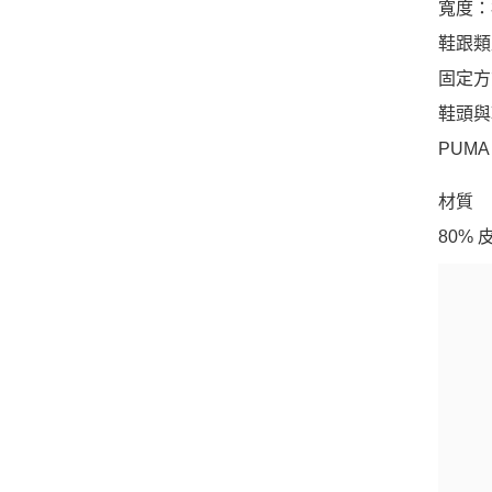
寬度：
鞋跟類
固定方
鞋頭與
PUM
材質
80%