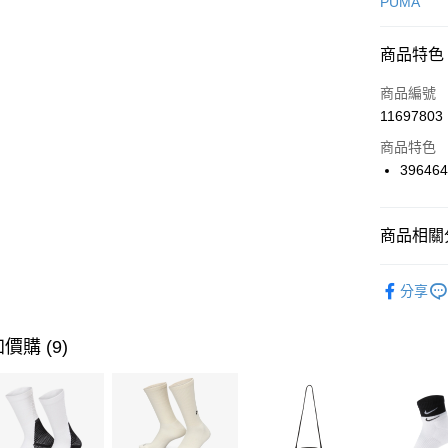
信用卡一
PUMA
信用卡分
商品特色
3 期 
商品編號
合作金
LINE Pay
11697803
華南商
Apple Pay
上海商
商品特色
國泰世
39646
悠遊付
臺灣中
匯豐（
全盈+PAY
聯邦商
商品相關分
元大商
AFTEE先
玉山商
品牌
P
相關說明
分享
台新國
【關於「A
男性商品
台灣樂
AFTEE
便利好安
女性商品
運送方式
價購 (9)
１．簡單
２．便利
運動類型
7-11取貨
３．安心
每筆NT$1
促銷活動
【「AFT
宅配
１．於結帳