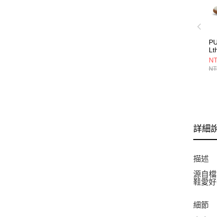
PU
L
39
NT
NT
詳細
描述
源自檔
鞋愛好
細節