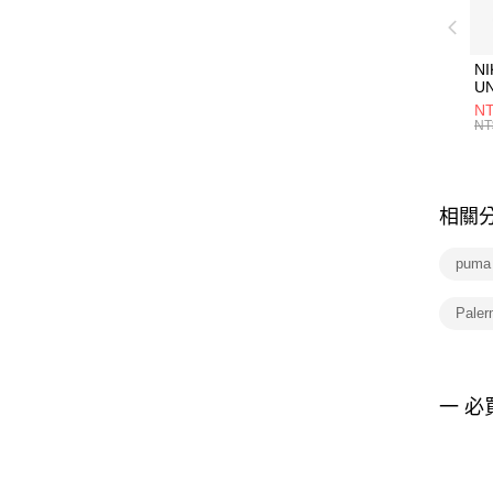
NI
U
1P
NT
統
NT
相關
puma
Pale
一 必