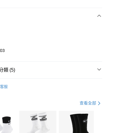
次付款
期付款
0 利率 每期
NT$993
21家銀行
庫商業銀行
第一商業銀行
業銀行
彰化商業銀行
業儲蓄銀行
台北富邦商業銀行
華商業銀行
兆豐國際商業銀行
403
小企業銀行
台中商業銀行
台灣）商業銀行
華泰商業銀行
業銀行
遠東國際商業銀行
類 (5)
業銀行
永豐商業銀行
享後付
業銀行
星展（台灣）商業銀行
UMA
全系列鞋款
客服
際商業銀行
中國信託商業銀行
FTEE先享後付」】
鞋類
休閒鞋
天信用卡公司
先享後付是「在收到商品之後才付款」的支付方式。 讓您購物簡單
心！
鞋類
休閒鞋
查看全部
：不需註冊會員、不需綁卡、不需儲值。
：只要手機號碼，簡訊認證，即可結帳。
休閒戶外
鞋
(快速到店)
：先確認商品／服務後，再付款。
00，滿NT$1,500(含以上)免運費
兒童/青少年｜鞋服6折起
EE先享後付」結帳流程】
方式選擇「AFTEE先享後付」後，將跳轉至「AFTEE先享後