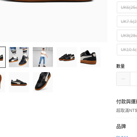
UK6(25
UK7.5(2
UK9(28
UK10.5(
數量
付款與運
超取滿NT$
付款方式
品牌