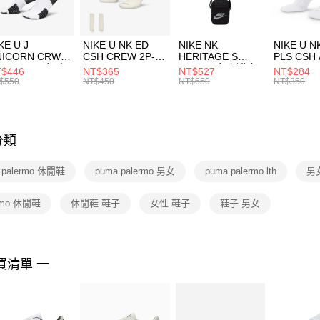
付」結帳
每筆NT$1
２．訂單
３．收到繳
付款後門
KE U J
NIKE U NK ED
NIKE NK
NIKE U N
／ATM／
NICORN CRW
CSH CREW 2P-
HERITAGE S
PLS CSH 
每筆NT$1
※ 請注意
R -160 男女 中
144 EMBRDY 男
SMIT 男女 側背包
144 DBL
$446
NT$365
NT$527
NT$284
絡購買商品
襪 FZ3393100
女 短統襪
BA5871010
襪 DH405
$550
NT$450
NT$650
NT$350
先享後付
FZ3073133
※ 交易是
是否繳費成
付客戶支
分類
【注意事
１．透過由
 palermo 休閒鞋
puma palermo 男女
puma palermo lth
男
交易，需
求債權轉
２．關於
rmo 休閒鞋
休閒鞋 鞋子
女性 鞋子
鞋子 男女
https://aft
３．未成
「AFTE
任。
買清單 一
４．使用「
即時審查
結果請求
５．嚴禁
形，恩沛