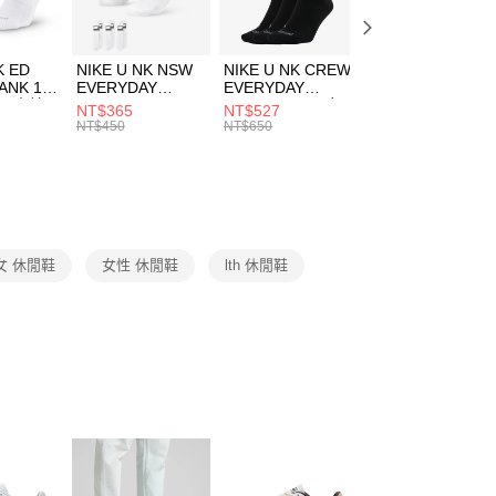
頁面，進行簡訊認證並確認金額後，即可完成結帳。
00，滿NT$1,500(含以上)免運費
成立數日內，您將收到繳費通知簡訊。
費通知簡訊後14天內，點擊此簡訊中的連結，可透過四大超商
市自取
K ED
NIKE U NK NSW
NIKE U NK CREW
NIKE U NK
網路銀行／等多元方式進行付款，方視為交易完成。
ANK 1P
EVERYDAY
EVERYDAY
EVERYDAY LTW
00，滿NT$1,500(含以上)免運費
：結帳手續完成當下不需立刻繳費，但若您需要取消訂單，請聯
 男 中統
ESSENTIAL CR
BBALL 3PR 男女
ANKLE 3PR 男女
NT$365
NT$527
NT$365
的店家。未經商家同意取消之訂單仍視為有效，需透過AFTEE
8104
男女 短統襪
長統襪
踝襪 SX7677010
NT$450
NT$650
NT$450
繳納相關費用。
DX5089103
DA2123010
否成功請以「AFTEE先享後付 」之結帳頁面顯示為準，若有關於
功／繳費後需取消欲退款等相關疑問，請聯繫「AFTEE先享後
援中心」
https://netprotections.freshdesk.com/support/home
項】
恩沛科技股份有限公司提供之「AFTEE先享後付」服務完成之
女 休閒鞋
女性 休閒鞋
lth 休閒鞋
依本服務之必要範圍內提供個人資料，並將交易相關給付款項請
讓予恩沛科技股份有限公司。
個人資料處理事宜，請瀏覽以下網址：
ee.tw/terms/#terms3
年的使用者請事先徵得法定代理人或監護人之同意方可使用
E先享後付」，若未經同意申辦者引起之損失，本公司不負相關責
AFTEE先享後付」時，將依據個別帳號之用戶狀況，依本公司
核予不同之上限額度；若仍有額度不足之情形，本公司將視審查
用戶進行身份認證。
一人註冊多個帳號或使用他人資訊註冊。若發現惡意使用之情
科技股份有限公司將有權停止該用戶之使用額度並採取法律行