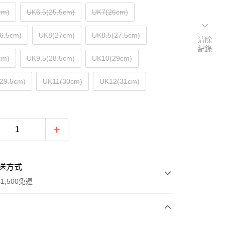
cm)
UK6.5(25.5cm)
UK7(26cm)
6.5cm)
UK8(27cm)
UK8.5(27.5cm)
清除
紀錄
cm)
UK9.5(28.5cm)
UK10(29cm)
29.5cm)
UK11(30cm)
UK12(31cm)
送方式
1,500免運