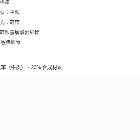
標準
型：平跟
式：鞋帶
鞋跟覆層設計細節
A 品牌細節
 皮革（牛皮）、20% 合成材質