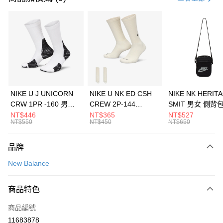
信用卡分期付款
3 期 0 利率 每期
NT$560
21家銀行
合作金庫商業銀行
第一商業銀行
LINE Pay
華南商業銀行
彰化商業銀行
Apple Pay
上海商業儲蓄銀行
台北富邦商業銀行
國泰世華商業銀行
兆豐國際商業銀行
悠遊付
臺灣中小企業銀行
台中商業銀行
NIKE U J UNICORN
NIKE U NK ED CSH
NIKE NK HERIT
匯豐（台灣）商業銀行
華泰商業銀行
CRW 1PR -160 男女
CREW 2P-144
SMIT 男女 側背
全盈+PAY
聯邦商業銀行
遠東國際商業銀行
中統襪 FZ3393100
EMBRDY 男女 短統襪
BA5871010
NT$446
NT$365
NT$527
元大商業銀行
永豐商業銀行
NT$550
NT$450
NT$650
AFTEE先享後付
FZ3073133
玉山商業銀行
星展（台灣）商業銀行
相關說明
台新國際商業銀行
中國信託商業銀行
品牌
【關於「AFTEE先享後付」】
台灣樂天信用卡公司
AFTEE先享後付是「在收到商品之後才付款」的支付方式。 讓您購物簡單
運送方式
New Balance
便利好安心！
１．簡單：不需註冊會員、不需綁卡、不需儲值。
7-11取貨(快速到店)
２．便利：只要手機號碼，簡訊認證，即可結帳。
商品特色
每筆NT$100，滿NT$1,500(含以上)免運費
３．安心：先確認商品／服務後，再付款。
商品編號
宅配
【「AFTEE先享後付」結帳流程】
１．於結帳方式選擇「AFTEE先享後付」後，將跳轉至「AFTEE先享後付」
11683878
每筆NT$100，滿NT$1,500(含以上)免運費