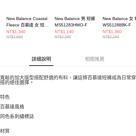
New Balance Coastal
New Balance 男 短褲
New Balance 女
Fleece 百慕達 女 短褲
MS51283HMO-F
WS51288BK-F
WB61H5V6SST-F
NT$1,340
NT$1,140
NT$1,360
NT$1,680
NT$2,280
NT$2,280
詳細說明
相關推薦
寬鬆的加大版型搭配舒適的布料，讓這條百慕達短褲成為日常穿
搭的絕佳選擇。
特色
百慕達風格
同色系刺繡標誌
材質