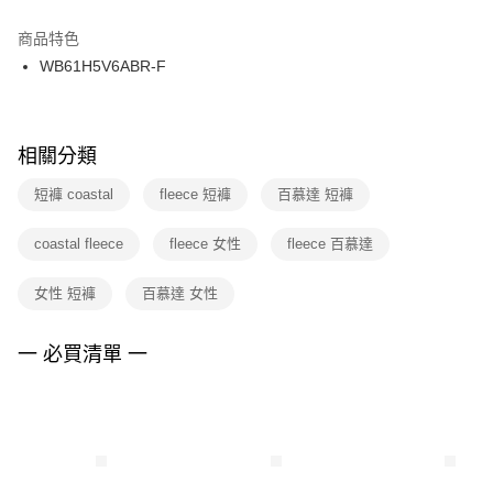
結帳頁面，進行簡訊認證並確認金額後，即可完成結帳。
２．訂單成立數日內，您將收到繳費通知簡訊。
商品特色
付款後門市自取
３．收到繳費通知簡訊後14天內，點擊此簡訊中的連結，可透過四大超商／
WB61H5V6ABR-F
每筆NT$100，滿NT$1,500(含以上)免運費
ATM／網路銀行／等多元方式進行付款，方視為交易完成。
※ 請注意：結帳手續完成當下不需立刻繳費，但若您需要取消訂單，請聯絡
購買商品的店家。未經商家同意取消之訂單仍視為有效，需透過AFTEE先享
後付繳納相關費用。
※ 交易是否成功請以「AFTEE先享後付 」之結帳頁面顯示為準，若有關於
相關分類
是否繳費成功／繳費後需取消欲退款等相關疑問，請聯繫「AFTEE先享後付
客戶支援中心」
https://netprotections.freshdesk.com/support/home
短褲 coastal
fleece 短褲
百慕達 短褲
【注意事項】
coastal fleece
fleece 女性
fleece 百慕達
１．透過由恩沛科技股份有限公司提供之「AFTEE先享後付」服務完成之交
易，需依本服務之必要範圍內提供個人資料，並將交易相關給付款項請求債
權轉讓予恩沛科技股份有限公司。
女性 短褲
百慕達 女性
２．關於個人資料處理事宜，請瀏覽以下網址：
https://aftee.tw/terms/#terms3
３．未成年的使用者請事先徵得法定代理人或監護人之同意方可使用
一 必買清單 一
「AFTEE先享後付」，若未經同意申辦者引起之損失，本公司不負相關責
任。
４．使用「AFTEE先享後付」時，將依據個別帳號之用戶狀況，依本公司即
時審查核予不同之上限額度；若仍有額度不足之情形，本公司將視審查結果
請求用戶進行身份認證。
５．嚴禁一人註冊多個帳號或使用他人資訊註冊。若發現惡意使用之情形，
恩沛科技股份有限公司將有權停止該用戶之使用額度並採取法律行動。