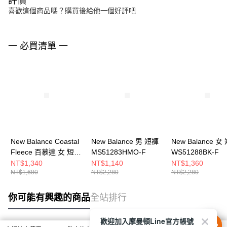
評價
喜歡這個商品嗎？購買後給他一個好評吧
一 必買清單 一
New Balance Coastal
New Balance 男 短褲
New Balance 女
Fleece 百慕達 女 短褲
MS51283HMO-F
WS51288BK-F
WB61H5V6SST-F
NT$1,340
NT$1,140
NT$1,360
NT$1,680
NT$2,280
NT$2,280
你可能有興趣的商品
全站排行
歡迎加入摩曼頓Line官方帳號