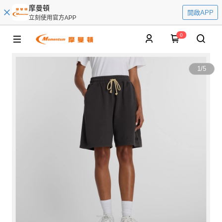
摩曼頓
開啟APP
立刻使用官方APP
0
1
/
5