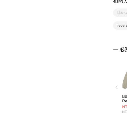
相關
bbc e
rever
一 必
B
Re
J
NT
BE
NT
B