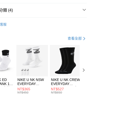
台灣）商業銀行
華泰商業銀行
業銀行
遠東國際商業銀行
類 (4)
業銀行
永豐商業銀行
享後付
業銀行
星展（台灣）商業銀行
C EARTH
客服
際商業銀行
中國信託商業銀行
FTEE先享後付」】
外套
休閒外套
天信用卡公司
先享後付是「在收到商品之後才付款」的支付方式。 讓您購物簡單
心！
休閒戶外
服飾
查看全部
：不需註冊會員、不需綁卡、不需儲值。
：只要手機號碼，簡訊認證，即可結帳。
專區⬇
(快速到店)
：先確認商品／服務後，再付款。
00，滿NT$1,500(含以上)免運費
EE先享後付」結帳流程】
方式選擇「AFTEE先享後付」後，將跳轉至「AFTEE先享後
頁面，進行簡訊認證並確認金額後，即可完成結帳。
00，滿NT$1,500(含以上)免運費
成立數日內，您將收到繳費通知簡訊。
費通知簡訊後14天內，點擊此簡訊中的連結，可透過四大超商
市自取
K ED
NIKE U NK NSW
NIKE U NK CREW
NIKE U NK
網路銀行／等多元方式進行付款，方視為交易完成。
ANK 1P
EVERYDAY
EVERYDAY
EVERYDAY LTW
00，滿NT$1,500(含以上)免運費
：結帳手續完成當下不需立刻繳費，但若您需要取消訂單，請聯
 男 中統
ESSENTIAL CR
BBALL 3PR 男女
ANKLE 3PR 男女
NT$365
NT$527
NT$365
的店家。未經商家同意取消之訂單仍視為有效，需透過AFTEE
8104
男女 短統襪
長統襪
踝襪 SX7677010
NT$450
NT$650
NT$450
繳納相關費用。
DX5089103
DA2123010
否成功請以「AFTEE先享後付 」之結帳頁面顯示為準，若有關於
功／繳費後需取消欲退款等相關疑問，請聯繫「AFTEE先享後
援中心」
https://netprotections.freshdesk.com/support/home