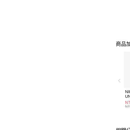
商品加
NI
U
1P
NT
統
NT