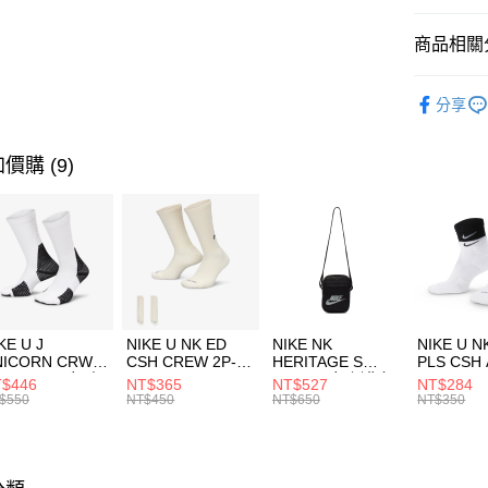
匯豐（
全盈+PAY
聯邦商
商品相關分
元大商
AFTEE先
玉山商
品牌
BB
相關說明
分享
台新國
【關於「A
男性商品
台灣樂
AFTEE
便利好安
運動類型
運送方式
價購 (9)
１．簡單
２．便利
限時降價
7-11取貨
３．安心
每筆NT$1
【「AFT
宅配
１．於結帳
付」結帳
每筆NT$1
２．訂單
３．收到繳
付款後門
KE U J
NIKE U NK ED
NIKE NK
NIKE U N
／ATM／
NICORN CRW
CSH CREW 2P-
HERITAGE S
PLS CSH 
每筆NT$1
※ 請注意
R -160 男女 中
144 EMBRDY 男
SMIT 男女 側背包
144 DBL
$446
NT$365
NT$527
NT$284
絡購買商品
襪 FZ3393100
女 短統襪
BA5871010
襪 DH405
$550
NT$450
NT$650
NT$350
先享後付
FZ3073133
※ 交易是
是否繳費成
付客戶支