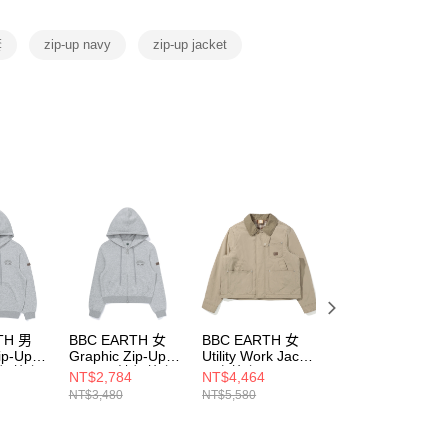
項】
恩沛科技股份有限公司提供之「AFTEE先享後付」服務完成之
套
zip-up navy
zip-up jacket
依本服務之必要範圍內提供個人資料，並將交易相關給付款項請
讓予恩沛科技股份有限公司。
個人資料處理事宜，請瀏覽以下網址：
ee.tw/terms/#terms3
年的使用者請事先徵得法定代理人或監護人之同意方可使用
E先享後付」，若未經同意申辦者引起之損失，本公司不負相關責
AFTEE先享後付」時，將依據個別帳號之用戶狀況，依本公司
核予不同之上限額度；若仍有額度不足之情形，本公司將視審查
用戶進行身份認證。
一人註冊多個帳號或使用他人資訊註冊。若發現惡意使用之情
科技股份有限公司將有權停止該用戶之使用額度並採取法律行
TH 男
BBC EARTH 女
BBC EARTH 女
BBC EARTH 女
ip-Up
Graphic Zip-Up
Utility Work Jacket
Convertible Jacke
 連帽外套
Hoodie 連帽外套
風衣外套 D/BEIGE
風衣外套 OLIVE
NT$2,784
NT$4,464
NT$3,664
M/GREY
BEFJWAQ01990
BEFJWAQ02440
NT$3,480
NT$5,580
NT$4,580
01140
BEFMZAQ01140