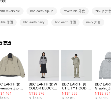
分類
【注意事
１．透過由
arth reversible
bbc earth zip-up
reversible 外套
zip-up 外
交易，需
求債權轉
２．關於
sible 休閒
bbc earth navy
bbc earth 休閒
navy 外套
https://aft
３．未成
「AFTE
任。
買清單 一
４．使用「
即時審查
結果請求
５．嚴禁
形，恩沛
動。
BC EARTH 女
BBC EARTH 女 W
BBC EARTH 男
BBC EAR
versible Zip-Up
COLOR BLOCK
UTILITY HOODIE
Graphic Z
acket 休閒外套
CONVERTIBLE
CONVERTIBLE
Hoodie
$4,464
NT$5,376
NT$4,886
NT$2,784
IGE
JACKET 兩穿休閒
JACKET 兩穿休閒
M/GREY
$5,580
NT$7,680
NT$6,980
NT$3,480
EFJWAQ03310
外套 灰色
外套 橄綠
BEMMZAQ
BE51JA01W130
BE51JA53M440