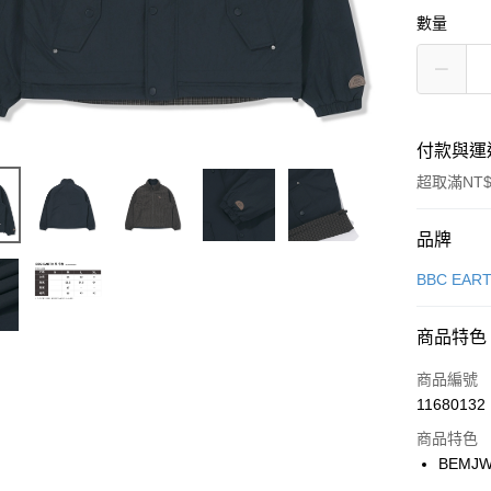
數量
付款與運
超取滿NT$
付款方式
品牌
信用卡一
BBC EAR
信用卡分
商品特色
3 期 
商品編號
合作金
LINE Pay
11680132
華南商
Apple Pay
上海商
商品特色
國泰世
BEMJW
悠遊付
臺灣中