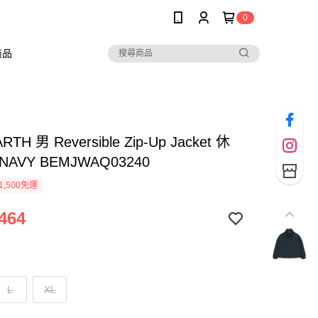
0
商品
RTH 男 Reversible Zip-Up Jacket 休
AVY BEMJWAQ03240
1,500免運
464
L
XL