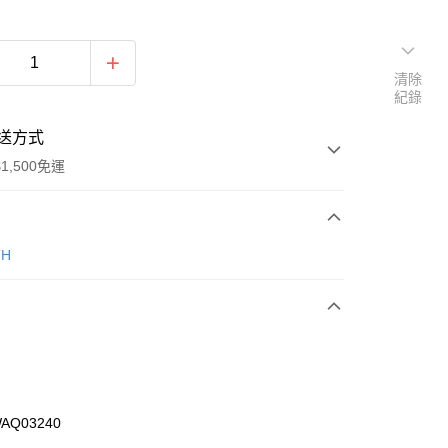
清除
紀錄
送方式
1,500免運
次付款
TH
期付款
0 利率 每期
NT$1,860
21家銀行
庫商業銀行
第一商業銀行
業銀行
彰化商業銀行
業儲蓄銀行
台北富邦商業銀行
華商業銀行
兆豐國際商業銀行
AQ03240
小企業銀行
台中商業銀行