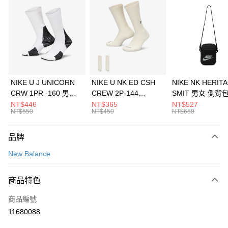
信用卡分期付款
3 期 0 利率 每期
NT$1,226
21家銀行
合作金庫商業銀行
第一商業銀行
LINE Pay
華南商業銀行
彰化商業銀行
Apple Pay
上海商業儲蓄銀行
台北富邦商業銀行
國泰世華商業銀行
兆豐國際商業銀行
悠遊付
臺灣中小企業銀行
台中商業銀行
NIKE U J UNICORN
NIKE U NK ED CSH
NIKE NK HERIT
匯豐（台灣）商業銀行
華泰商業銀行
CRW 1PR -160 男女
CREW 2P-144
SMIT 男女 側背
全盈+PAY
聯邦商業銀行
遠東國際商業銀行
中統襪 FZ3393100
EMBRDY 男女 短統襪
BA5871010
NT$446
NT$365
NT$527
元大商業銀行
永豐商業銀行
NT$550
NT$450
NT$650
AFTEE先享後付
FZ3073133
玉山商業銀行
星展（台灣）商業銀行
相關說明
台新國際商業銀行
中國信託商業銀行
品牌
【關於「AFTEE先享後付」】
台灣樂天信用卡公司
AFTEE先享後付是「在收到商品之後才付款」的支付方式。 讓您購物簡單
運送方式
New Balance
便利好安心！
１．簡單：不需註冊會員、不需綁卡、不需儲值。
7-11取貨(快速到店)
２．便利：只要手機號碼，簡訊認證，即可結帳。
商品特色
每筆NT$100，滿NT$1,500(含以上)免運費
３．安心：先確認商品／服務後，再付款。
商品編號
宅配
【「AFTEE先享後付」結帳流程】
１．於結帳方式選擇「AFTEE先享後付」後，將跳轉至「AFTEE先享後付」
11680088
每筆NT$100，滿NT$1,500(含以上)免運費
結帳頁面，進行簡訊認證並確認金額後，即可完成結帳。