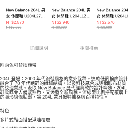
New Balance 204L 男
New Balance 204L 男
New Balance 20
女 休閒鞋 U204L273-
女 休閒鞋 U204L1ZH-
女 休閒鞋 U204L6
D
D
D
NT$2,570
NT$2,940
NT$2,570
NT$3,680
NT$3,680
NT$3,680
詳細說明
相關推薦
附兩色可替換鞋帶
204L 登場：2000 年代跑鞋風格的意外詮釋。這款低筒輪廓設計
融合了 70 年代跑鞋的纖細結構，以及科技感合成與網眼布材質
的紋理質感。汲取 New Balance 歷代經典款的設計精髓，204L
鞋款既令人備感熟悉，又煥發全新風貌。流線型比例搭配覆層上
的弧形線條點綴，讓 204L 兼具獨特風格與百搭特性。
特色
多片式鞋面搭配浮雕覆層