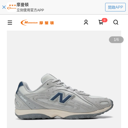
摩曼頓
開啟APP
立刻使用官方APP
0
1
/
6