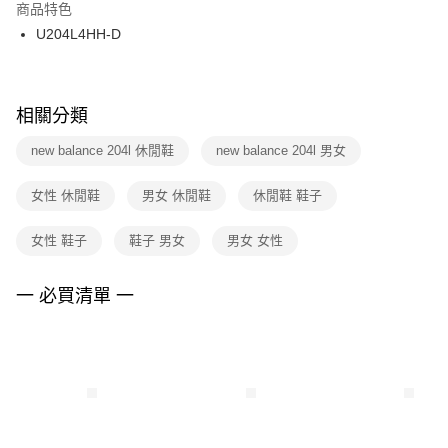
２．訂單成立數日內，您將收到繳費通知簡訊。
商品特色
付款後門市自取
３．收到繳費通知簡訊後14天內，點擊此簡訊中的連結，可透過四大超商／
U204L4HH-D
每筆NT$100，滿NT$1,500(含以上)免運費
ATM／網路銀行／等多元方式進行付款，方視為交易完成。
※ 請注意：結帳手續完成當下不需立刻繳費，但若您需要取消訂單，請聯絡
購買商品的店家。未經商家同意取消之訂單仍視為有效，需透過AFTEE先享
後付繳納相關費用。
※ 交易是否成功請以「AFTEE先享後付 」之結帳頁面顯示為準，若有關於
相關分類
是否繳費成功／繳費後需取消欲退款等相關疑問，請聯繫「AFTEE先享後付
客戶支援中心」
https://netprotections.freshdesk.com/support/home
new balance 204l 休閒鞋
new balance 204l 男女
【注意事項】
女性 休閒鞋
男女 休閒鞋
休閒鞋 鞋子
１．透過由恩沛科技股份有限公司提供之「AFTEE先享後付」服務完成之交
易，需依本服務之必要範圍內提供個人資料，並將交易相關給付款項請求債
權轉讓予恩沛科技股份有限公司。
女性 鞋子
鞋子 男女
男女 女性
２．關於個人資料處理事宜，請瀏覽以下網址：
https://aftee.tw/terms/#terms3
３．未成年的使用者請事先徵得法定代理人或監護人之同意方可使用
一 必買清單 一
「AFTEE先享後付」，若未經同意申辦者引起之損失，本公司不負相關責
任。
４．使用「AFTEE先享後付」時，將依據個別帳號之用戶狀況，依本公司即
時審查核予不同之上限額度；若仍有額度不足之情形，本公司將視審查結果
請求用戶進行身份認證。
５．嚴禁一人註冊多個帳號或使用他人資訊註冊。若發現惡意使用之情形，
恩沛科技股份有限公司將有權停止該用戶之使用額度並採取法律行動。