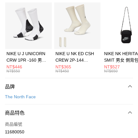
信用卡分期付款
3 期 0 利率 每期
NT$793
21家銀行
合作金庫商業銀行
第一商業銀行
LINE Pay
華南商業銀行
彰化商業銀行
Apple Pay
上海商業儲蓄銀行
台北富邦商業銀行
國泰世華商業銀行
兆豐國際商業銀行
悠遊付
臺灣中小企業銀行
台中商業銀行
NIKE U J UNICORN
NIKE U NK ED CSH
NIKE NK HERIT
匯豐（台灣）商業銀行
華泰商業銀行
CRW 1PR -160 男女
CREW 2P-144
SMIT 男女 側背
全盈+PAY
聯邦商業銀行
遠東國際商業銀行
中統襪 FZ3393100
EMBRDY 男女 短統襪
BA5871010
NT$446
NT$365
NT$527
元大商業銀行
永豐商業銀行
NT$550
NT$450
NT$650
AFTEE先享後付
FZ3073133
玉山商業銀行
星展（台灣）商業銀行
相關說明
台新國際商業銀行
中國信託商業銀行
品牌
【關於「AFTEE先享後付」】
台灣樂天信用卡公司
AFTEE先享後付是「在收到商品之後才付款」的支付方式。 讓您購物簡單
運送方式
The North Face
便利好安心！
１．簡單：不需註冊會員、不需綁卡、不需儲值。
7-11取貨(快速到店)
２．便利：只要手機號碼，簡訊認證，即可結帳。
商品特色
每筆NT$100，滿NT$1,500(含以上)免運費
３．安心：先確認商品／服務後，再付款。
商品編號
宅配
【「AFTEE先享後付」結帳流程】
１．於結帳方式選擇「AFTEE先享後付」後，將跳轉至「AFTEE先享後付」
11680050
每筆NT$100，滿NT$1,500(含以上)免運費
結帳頁面，進行簡訊認證並確認金額後，即可完成結帳。