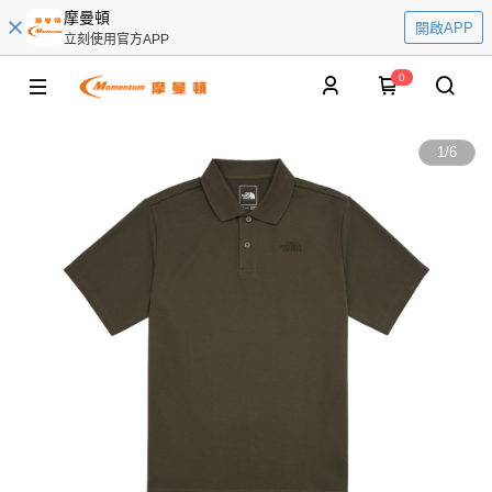
摩曼頓
開啟APP
立刻使用官方APP
0
1
/
6