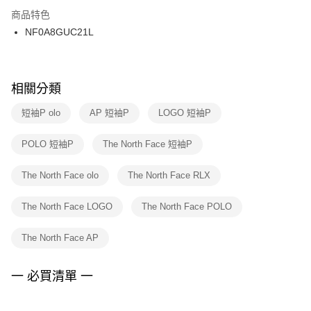
２．訂單成立數日內，您將收到繳費通知簡訊。
商品特色
付款後門市自取
３．收到繳費通知簡訊後14天內，點擊此簡訊中的連結，可透過四大超商／
NF0A8GUC21L
每筆NT$100，滿NT$1,500(含以上)免運費
ATM／網路銀行／等多元方式進行付款，方視為交易完成。
※ 請注意：結帳手續完成當下不需立刻繳費，但若您需要取消訂單，請聯絡
購買商品的店家。未經商家同意取消之訂單仍視為有效，需透過AFTEE先享
後付繳納相關費用。
※ 交易是否成功請以「AFTEE先享後付 」之結帳頁面顯示為準，若有關於
相關分類
是否繳費成功／繳費後需取消欲退款等相關疑問，請聯繫「AFTEE先享後付
客戶支援中心」
https://netprotections.freshdesk.com/support/home
短袖P olo
AP 短袖P
LOGO 短袖P
【注意事項】
POLO 短袖P
The North Face 短袖P
１．透過由恩沛科技股份有限公司提供之「AFTEE先享後付」服務完成之交
易，需依本服務之必要範圍內提供個人資料，並將交易相關給付款項請求債
權轉讓予恩沛科技股份有限公司。
The North Face olo
The North Face RLX
２．關於個人資料處理事宜，請瀏覽以下網址：
https://aftee.tw/terms/#terms3
The North Face LOGO
The North Face POLO
３．未成年的使用者請事先徵得法定代理人或監護人之同意方可使用
「AFTEE先享後付」，若未經同意申辦者引起之損失，本公司不負相關責
任。
The North Face AP
４．使用「AFTEE先享後付」時，將依據個別帳號之用戶狀況，依本公司即
時審查核予不同之上限額度；若仍有額度不足之情形，本公司將視審查結果
請求用戶進行身份認證。
一 必買清單 一
５．嚴禁一人註冊多個帳號或使用他人資訊註冊。若發現惡意使用之情形，
恩沛科技股份有限公司將有權停止該用戶之使用額度並採取法律行動。