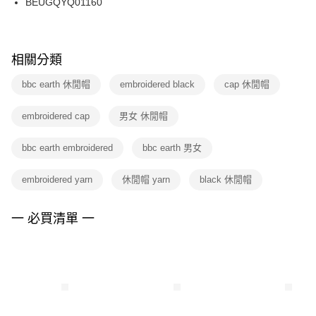
BEUGQYQ01160
每筆NT$100，滿NT$1,500(含以上)免運費
ATM／網路銀行／等多元方式進行付款，方視為交易完成。
※ 請注意：結帳手續完成當下不需立刻繳費，但若您需要取消訂單，請聯絡
購買商品的店家。未經商家同意取消之訂單仍視為有效，需透過AFTEE先享
後付繳納相關費用。
※ 交易是否成功請以「AFTEE先享後付 」之結帳頁面顯示為準，若有關於
相關分類
是否繳費成功／繳費後需取消欲退款等相關疑問，請聯繫「AFTEE先享後付
客戶支援中心」
https://netprotections.freshdesk.com/support/home
bbc earth 休閒帽
embroidered black
cap 休閒帽
【注意事項】
embroidered cap
男女 休閒帽
１．透過由恩沛科技股份有限公司提供之「AFTEE先享後付」服務完成之交
易，需依本服務之必要範圍內提供個人資料，並將交易相關給付款項請求債
權轉讓予恩沛科技股份有限公司。
bbc earth embroidered
bbc earth 男女
２．關於個人資料處理事宜，請瀏覽以下網址：
https://aftee.tw/terms/#terms3
embroidered yarn
休閒帽 yarn
black 休閒帽
３．未成年的使用者請事先徵得法定代理人或監護人之同意方可使用
「AFTEE先享後付」，若未經同意申辦者引起之損失，本公司不負相關責
任。
一 必買清單 一
４．使用「AFTEE先享後付」時，將依據個別帳號之用戶狀況，依本公司即
時審查核予不同之上限額度；若仍有額度不足之情形，本公司將視審查結果
請求用戶進行身份認證。
５．嚴禁一人註冊多個帳號或使用他人資訊註冊。若發現惡意使用之情形，
恩沛科技股份有限公司將有權停止該用戶之使用額度並採取法律行動。