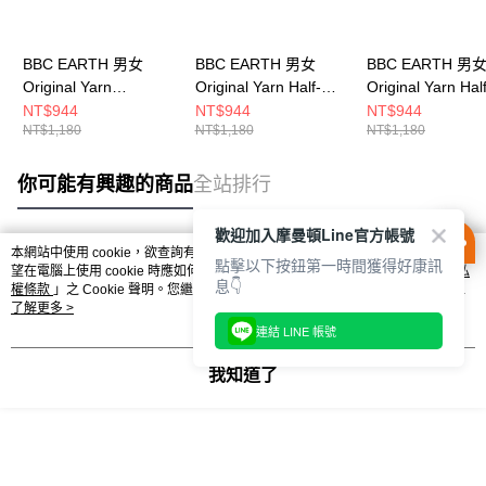
BBC EARTH 男女
BBC EARTH 男女
BBC EARTH 男
Original Yarn
Original Yarn Half-
Original Yarn Half
Embroidered Cap 休
label Cap 休閒帽
label Cap 休閒帽
NT$944
NT$944
NT$944
NT$1,180
NT$1,180
NT$1,180
閒帽 VIOLET
BLACK
OLIVE
BEUGQYQ01620
BEUGQYQ03160
BEUGQYQ03440
你可能有興趣的商品
全站排行
歡迎加入摩曼頓Line官方帳號
本網站中使用 cookie，欲查詢有關本網站使用 cookie 方式之詳情，及若您不希
點擊以下按鈕第一時間獲得好康訊
熱門標籤
望在電腦上使用 cookie 時應如何變更電腦的 cookie 設定，請參閱本網站「
隱私
息👇
權條款
」之 Cookie 聲明。您繼續使用本網站即表示您同意本公司得按本網站使
用條款之 Cookie 聲明使用 cookie。
了解更多 >
連結 LINE 帳號
我知道了