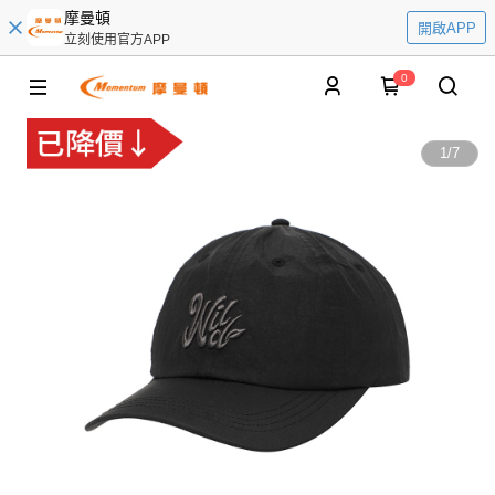
摩曼頓
開啟APP
立刻使用官方APP
0
1
/
7