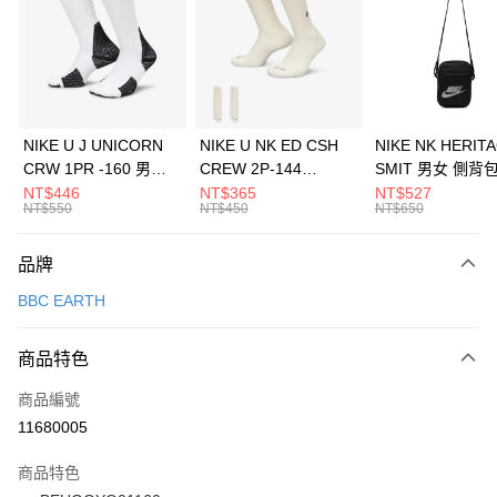
3 期 0 利率 每期
NT$393
21家銀行
合作金庫商業銀行
第一商業銀行
LINE Pay
華南商業銀行
彰化商業銀行
Apple Pay
上海商業儲蓄銀行
台北富邦商業銀行
國泰世華商業銀行
兆豐國際商業銀行
悠遊付
臺灣中小企業銀行
台中商業銀行
NIKE U J UNICORN
NIKE U NK ED CSH
NIKE NK HERIT
匯豐（台灣）商業銀行
華泰商業銀行
CRW 1PR -160 男女
CREW 2P-144
SMIT 男女 側背
全盈+PAY
聯邦商業銀行
遠東國際商業銀行
中統襪 FZ3393100
EMBRDY 男女 短統襪
BA5871010
NT$446
NT$365
NT$527
元大商業銀行
永豐商業銀行
NT$550
NT$450
NT$650
AFTEE先享後付
FZ3073133
玉山商業銀行
星展（台灣）商業銀行
相關說明
台新國際商業銀行
中國信託商業銀行
品牌
【關於「AFTEE先享後付」】
台灣樂天信用卡公司
AFTEE先享後付是「在收到商品之後才付款」的支付方式。 讓您購物簡單
運送方式
BBC EARTH
便利好安心！
１．簡單：不需註冊會員、不需綁卡、不需儲值。
7-11取貨(快速到店)
２．便利：只要手機號碼，簡訊認證，即可結帳。
商品特色
每筆NT$100，滿NT$1,500(含以上)免運費
３．安心：先確認商品／服務後，再付款。
商品編號
宅配
【「AFTEE先享後付」結帳流程】
１．於結帳方式選擇「AFTEE先享後付」後，將跳轉至「AFTEE先享後付」
11680005
每筆NT$100，滿NT$1,500(含以上)免運費
結帳頁面，進行簡訊認證並確認金額後，即可完成結帳。
２．訂單成立數日內，您將收到繳費通知簡訊。
商品特色
付款後門市自取
３．收到繳費通知簡訊後14天內，點擊此簡訊中的連結，可透過四大超商／