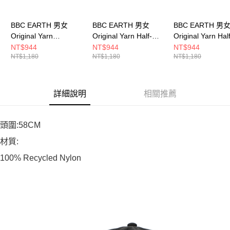
BBC EARTH 男女
BBC EARTH 男女
BBC EARTH 男
Original Yarn
Original Yarn Half-
Original Yarn Half
Embroidered Cap 休
label Cap 休閒帽
label Cap 休閒帽
NT$944
NT$944
NT$944
NT$1,180
NT$1,180
NT$1,180
閒帽 VIOLET
BLACK
OLIVE
BEUGQYQ01620
BEUGQYQ03160
BEUGQYQ03440
詳細說明
相關推薦
頭圍:58CM
材質:
100% Recycled Nylon