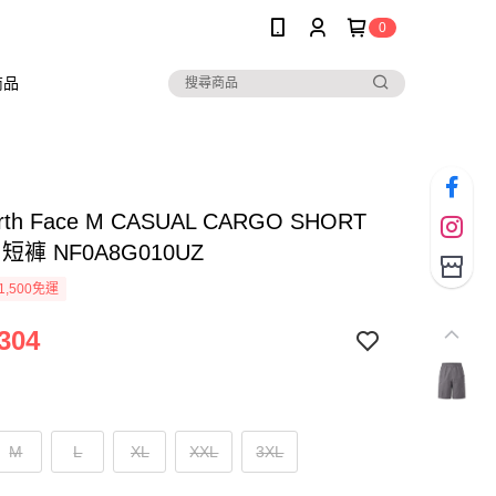
0
商品
orth Face M CASUAL CARGO SHORT
男 短褲 NF0A8G010UZ
1,500免運
304
M
L
XL
XXL
3XL