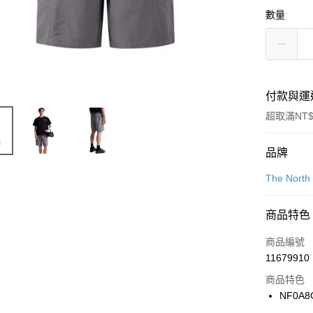
數量
付款與運
超取滿NT$
付款方式
品牌
信用卡一
The North
信用卡分
商品特色
3 期 
商品編號
合作金
LINE Pay
11679910
華南商
Apple Pay
上海商
商品特色
國泰世
NF0A8
悠遊付
臺灣中