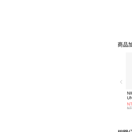
商品加
NI
U
1P
NT
統
NT