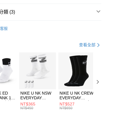
台灣）商業銀行
華泰商業銀行
業銀行
遠東國際商業銀行
類 (3)
業銀行
永豐商業銀行
享後付
業銀行
星展（台灣）商業銀行
e North Face
服飾
客服
際商業銀行
中國信託商業銀行
FTEE先享後付」】
下著
短褲
天信用卡公司
先享後付是「在收到商品之後才付款」的支付方式。 讓您購物簡單
心！
休閒戶外
服飾
查看全部
：不需註冊會員、不需綁卡、不需儲值。
：只要手機號碼，簡訊認證，即可結帳。
(快速到店)
：先確認商品／服務後，再付款。
00，滿NT$1,500(含以上)免運費
EE先享後付」結帳流程】
方式選擇「AFTEE先享後付」後，將跳轉至「AFTEE先享後
頁面，進行簡訊認證並確認金額後，即可完成結帳。
00，滿NT$1,500(含以上)免運費
成立數日內，您將收到繳費通知簡訊。
費通知簡訊後14天內，點擊此簡訊中的連結，可透過四大超商
市自取
K ED
NIKE U NK NSW
NIKE U NK CREW
NIKE U NK
網路銀行／等多元方式進行付款，方視為交易完成。
ANK 1P
EVERYDAY
EVERYDAY
EVERYDAY LTW
00，滿NT$1,500(含以上)免運費
：結帳手續完成當下不需立刻繳費，但若您需要取消訂單，請聯
 男 中統
ESSENTIAL CR
BBALL 3PR 男女
ANKLE 3PR 男女
NT$365
NT$527
NT$365
的店家。未經商家同意取消之訂單仍視為有效，需透過AFTEE
8104
男女 短統襪
長統襪
踝襪 SX7677010
NT$450
NT$650
NT$450
繳納相關費用。
DX5089103
DA2123010
否成功請以「AFTEE先享後付 」之結帳頁面顯示為準，若有關於
功／繳費後需取消欲退款等相關疑問，請聯繫「AFTEE先享後
援中心」
https://netprotections.freshdesk.com/support/home