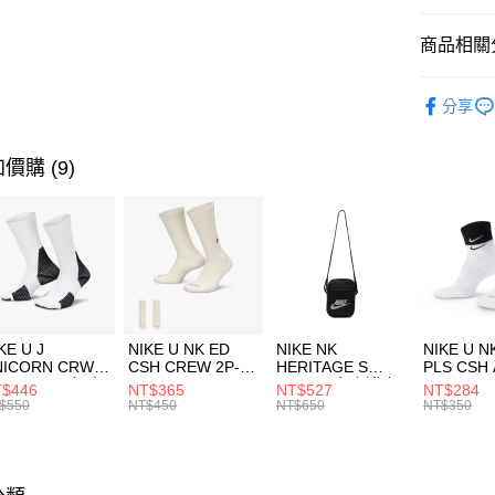
匯豐（
全盈+PAY
聯邦商
商品相關分
元大商
AFTEE先
玉山商
品牌
Th
相關說明
分享
台新國
【關於「A
男性商品
台灣樂
AFTEE
便利好安
運動類型
運送方式
價購 (9)
１．簡單
２．便利
7-11取貨
３．安心
每筆NT$1
【「AFT
宅配
１．於結帳
付」結帳
每筆NT$1
２．訂單
３．收到繳
付款後門
KE U J
NIKE U NK ED
NIKE NK
NIKE U N
／ATM／
NICORN CRW
CSH CREW 2P-
HERITAGE S
PLS CSH 
每筆NT$1
※ 請注意
R -160 男女 中
144 EMBRDY 男
SMIT 男女 側背包
144 DBL
$446
NT$365
NT$527
NT$284
絡購買商品
襪 FZ3393100
女 短統襪
BA5871010
襪 DH405
$550
NT$450
NT$650
NT$350
先享後付
FZ3073133
※ 交易是
是否繳費成
付客戶支