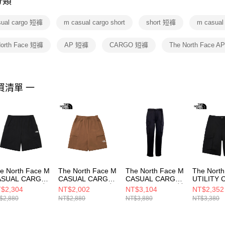
分類
【注意事
１．透過由
sual cargo 短褲
m casual cargo short
short 短褲
m casual
交易，需
求債權轉
２．關於
North Face 短褲
AP 短褲
CARGO 短褲
The North Face A
https://aft
３．未成
「AFTE
任。
買清單 一
４．使用「
即時審查
結果請求
５．嚴禁
形，恩沛
動。
e North Face M
The North Face M
The North Face M
The Nort
ASUAL CARGO
CASUAL CARGO
CASUAL CARGO
UTILITY
ORT - AP 男 短
SHORT - AP 男 短
PANT - AP 男 長褲
SHORT -
$2,304
NT$2,002
NT$3,104
NT$2,352
 NF0A8G01JK3
褲 NF0A87UZ6IH
NF0A8GGCJK3
褲 NF0A8
$2,880
NT$2,880
NT$3,880
NT$3,380