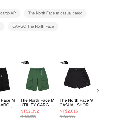
項】
恩沛科技股份有限公司提供之「AFTEE先享後付」服務完成之
 cargo AP
The North Face m casual cargo
依本服務之必要範圍內提供個人資料，並將交易相關給付款項請
讓予恩沛科技股份有限公司。
個人資料處理事宜，請瀏覽以下網址：
P
CARGO The North Face
ee.tw/terms/#terms3
年的使用者請事先徵得法定代理人或監護人之同意方可使用
E先享後付」，若未經同意申辦者引起之損失，本公司不負相關責
AFTEE先享後付」時，將依據個別帳號之用戶狀況，依本公司
核予不同之上限額度；若仍有額度不足之情形，本公司將視審查
用戶進行身份認證。
一人註冊多個帳號或使用他人資訊註冊。若發現惡意使用之情
科技股份有限公司將有權停止該用戶之使用額度並採取法律行
h Face M
The North Face M
The North Face W
The North Face 
 CARGO
UTILITY CARGO
CASUAL SHORT -
CASUAL SHORT 
 AP 男 短
SHORT - AP 男 短
AP 女 短褲
AP 女 短褲
NT$2,352
NT$2,016
NT$2,016
CM5JK3
褲
NF0A8G02JK3
NF0A8G022MB
NT$3,380
NT$2,880
NT$2,880
NF0A8CM5HCH