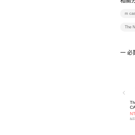
相關
m ca
The 
一 必
Th
C
SH
NT
褲
NT