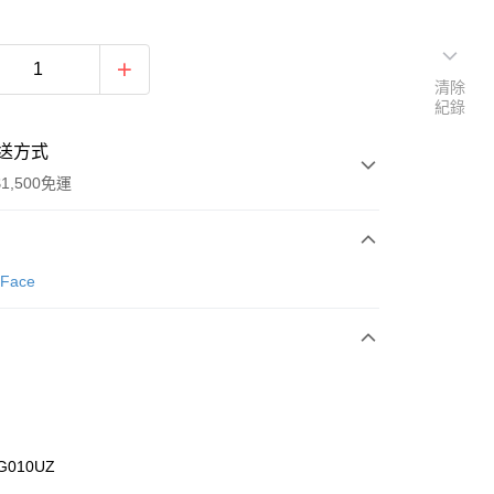
清除
紀錄
送方式
1,500免運
次付款
 Face
期付款
0 利率 每期
NT$960
21家銀行
庫商業銀行
第一商業銀行
業銀行
彰化商業銀行
業儲蓄銀行
台北富邦商業銀行
華商業銀行
兆豐國際商業銀行
G010UZ
小企業銀行
台中商業銀行