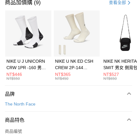
信用卡一次付款
商品加價購 (9)
查看全部
信用卡分期付款
3 期 0 利率 每期
NT$493
21家銀行
合作金庫商業銀行
第一商業銀行
LINE Pay
華南商業銀行
彰化商業銀行
Apple Pay
上海商業儲蓄銀行
台北富邦商業銀行
國泰世華商業銀行
兆豐國際商業銀行
悠遊付
臺灣中小企業銀行
台中商業銀行
NIKE U J UNICORN
NIKE U NK ED CSH
NIKE NK HERIT
匯豐（台灣）商業銀行
華泰商業銀行
CRW 1PR -160 男女
CREW 2P-144
SMIT 男女 側背
全盈+PAY
聯邦商業銀行
遠東國際商業銀行
中統襪 FZ3393100
EMBRDY 男女 短統襪
BA5871010
NT$446
NT$365
NT$527
元大商業銀行
永豐商業銀行
NT$550
NT$450
NT$650
AFTEE先享後付
FZ3073133
玉山商業銀行
星展（台灣）商業銀行
相關說明
台新國際商業銀行
中國信託商業銀行
品牌
【關於「AFTEE先享後付」】
台灣樂天信用卡公司
AFTEE先享後付是「在收到商品之後才付款」的支付方式。 讓您購物簡單
運送方式
The North Face
便利好安心！
１．簡單：不需註冊會員、不需綁卡、不需儲值。
7-11取貨(快速到店)
２．便利：只要手機號碼，簡訊認證，即可結帳。
商品特色
每筆NT$100，滿NT$1,500(含以上)免運費
３．安心：先確認商品／服務後，再付款。
商品編號
宅配
【「AFTEE先享後付」結帳流程】