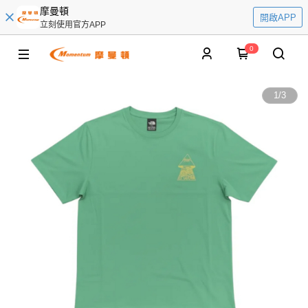
摩曼頓
開啟APP
立刻使用官方APP
0
1
/
3