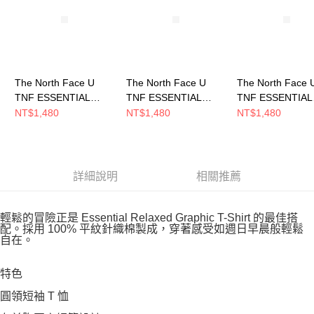
恩沛科技股份有限公司將有權停止該用戶之使用額度並採取法律行動。
The North Face U
The North Face U
The North Face 
TNF ESSENTIAL
TNF ESSENTIAL
TNF ESSENTIAL
MTN RELAXED SS
MTN RELAXED SS
SMALL LOGO
NT$1,480
NT$1,480
NT$1,480
TEE GRAPH 男女 短
TEE GRAPH 男女 短
RELAXED SS T
袖上衣
袖上衣
短袖上衣
NF0A8GVRQLI
NF0A8GVRJK3
NF0A8GWEJK3
詳細說明
相關推薦
輕鬆的冒險正是 Essential Relaxed Graphic T-Shirt 的最佳搭
配。採用 100% 平紋針織棉製成，穿著感受如週日早晨般輕鬆
自在。
特色
圓領短袖 T 恤