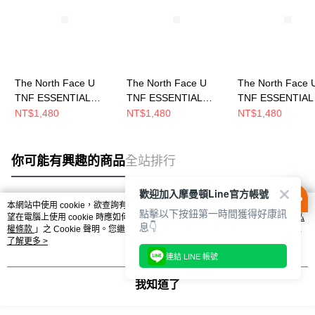
The North Face U
The North Face U
The North Face 
TNF ESSENTIAL
TNF ESSENTIAL
TNF ESSENTIAL
MTN RELAXED SS
MTN RELAXED SS
SMALL LOGO
NT$1,480
NT$1,480
NT$1,480
TEE GRAPH 男女 短
TEE GRAPH 男女 短
RELAXED SS T
袖上衣
袖上衣
短袖上衣
NF0A8GVRQLI
NF0A8GVRJK3
NF0A8GWEJK3
你可能有興趣的商品
全站排行
歡迎加入摩曼頓Line官方帳號
本網站中使用 cookie，欲查詢有關本網站使用 cookie 方式之詳情，及若您不希
點擊以下按鈕第一時間獲得好康訊
熱門標籤
望在電腦上使用 cookie 時應如何變更電腦的 cookie 設定，請參閱本網站「
隱私
息👇
權條款
」之 Cookie 聲明。您繼續使用本網站即表示您同意本公司得按本網站使
用條款之 Cookie 聲明使用 cookie。
了解更多 >
連結 LINE 帳號
我知道了