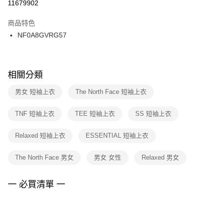
１．於結帳方式選擇「AFTEE先享後付」後，將跳轉至「AFTEE先享後付」
11679902
每筆NT$100，滿NT$1,500(含以上)免運費
結帳頁面，進行簡訊認證並確認金額後，即可完成結帳。
２．訂單成立數日內，您將收到繳費通知簡訊。
商品特色
付款後門市自取
３．收到繳費通知簡訊後14天內，點擊此簡訊中的連結，可透過四大超商／
NF0A8GVRG57
每筆NT$100，滿NT$1,500(含以上)免運費
ATM／網路銀行／等多元方式進行付款，方視為交易完成。
※ 請注意：結帳手續完成當下不需立刻繳費，但若您需要取消訂單，請聯絡
購買商品的店家。未經商家同意取消之訂單仍視為有效，需透過AFTEE先享
後付繳納相關費用。
※ 交易是否成功請以「AFTEE先享後付 」之結帳頁面顯示為準，若有關於
相關分類
是否繳費成功／繳費後需取消欲退款等相關疑問，請聯繫「AFTEE先享後付
客戶支援中心」
https://netprotections.freshdesk.com/support/home
男女 短袖上衣
The North Face 短袖上衣
【注意事項】
TNF 短袖上衣
TEE 短袖上衣
SS 短袖上衣
１．透過由恩沛科技股份有限公司提供之「AFTEE先享後付」服務完成之交
易，需依本服務之必要範圍內提供個人資料，並將交易相關給付款項請求債
權轉讓予恩沛科技股份有限公司。
Relaxed 短袖上衣
ESSENTIAL 短袖上衣
２．關於個人資料處理事宜，請瀏覽以下網址：
https://aftee.tw/terms/#terms3
The North Face 男女
男女 女性
Relaxed 男女
３．未成年的使用者請事先徵得法定代理人或監護人之同意方可使用
「AFTEE先享後付」，若未經同意申辦者引起之損失，本公司不負相關責
任。
一 必買清單 一
４．使用「AFTEE先享後付」時，將依據個別帳號之用戶狀況，依本公司即
時審查核予不同之上限額度；若仍有額度不足之情形，本公司將視審查結果
請求用戶進行身份認證。
５．嚴禁一人註冊多個帳號或使用他人資訊註冊。若發現惡意使用之情形，