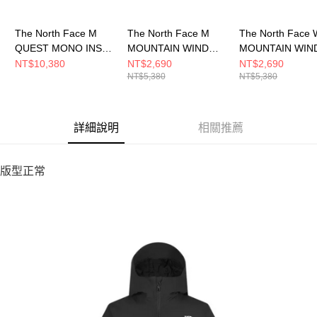
The North Face M
The North Face M
The North Face 
QUEST MONO INS
MOUNTAIN WIND
MOUNTAIN WIN
JACKET - AP 男 化纖
JACKET - AP 男 風衣
JACKET - AP 女
NT$10,380
NT$2,690
NT$2,690
NT$5,380
NT$5,380
外套 NF0A8HR2JK3
外套 NF0A8DGDROU
外套 NF0A8DGS
詳細說明
相關推薦
版型正常