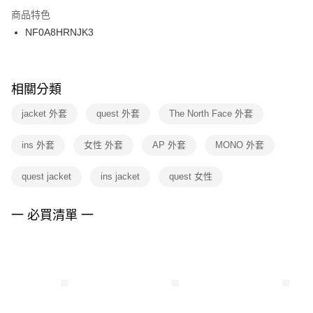
２．訂單成立數日內，您將收到繳費通知簡訊。
商品特色
付款後門市自取
３．收到繳費通知簡訊後14天內，點擊此簡訊中的連結，可透過四大超商／
NF0A8HRNJK3
每筆NT$100，滿NT$1,500(含以上)免運費
ATM／網路銀行／等多元方式進行付款，方視為交易完成。
※ 請注意：結帳手續完成當下不需立刻繳費，但若您需要取消訂單，請聯絡
購買商品的店家。未經商家同意取消之訂單仍視為有效，需透過AFTEE先享
後付繳納相關費用。
※ 交易是否成功請以「AFTEE先享後付 」之結帳頁面顯示為準，若有關於
相關分類
是否繳費成功／繳費後需取消欲退款等相關疑問，請聯繫「AFTEE先享後付
客戶支援中心」
https://netprotections.freshdesk.com/support/home
jacket 外套
quest 外套
The North Face 外套
【注意事項】
ins 外套
女性 外套
AP 外套
MONO 外套
１．透過由恩沛科技股份有限公司提供之「AFTEE先享後付」服務完成之交
易，需依本服務之必要範圍內提供個人資料，並將交易相關給付款項請求債
權轉讓予恩沛科技股份有限公司。
quest jacket
ins jacket
quest 女性
２．關於個人資料處理事宜，請瀏覽以下網址：
https://aftee.tw/terms/#terms3
３．未成年的使用者請事先徵得法定代理人或監護人之同意方可使用
一 必買清單 一
「AFTEE先享後付」，若未經同意申辦者引起之損失，本公司不負相關責
任。
４．使用「AFTEE先享後付」時，將依據個別帳號之用戶狀況，依本公司即
時審查核予不同之上限額度；若仍有額度不足之情形，本公司將視審查結果
請求用戶進行身份認證。
５．嚴禁一人註冊多個帳號或使用他人資訊註冊。若發現惡意使用之情形，
恩沛科技股份有限公司將有權停止該用戶之使用額度並採取法律行動。