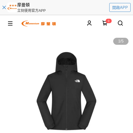
摩曼頓
開啟APP
立刻使用官方APP
0
1
/
5