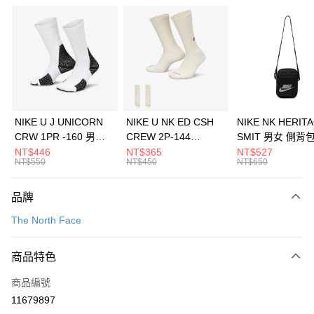
信用卡分期付款
3 期 0 利率 每期
NT$3,460
21家銀行
合作金庫商業銀行
第一商業銀行
LINE Pay
華南商業銀行
彰化商業銀行
Apple Pay
上海商業儲蓄銀行
台北富邦商業銀行
國泰世華商業銀行
兆豐國際商業銀行
悠遊付
臺灣中小企業銀行
台中商業銀行
NIKE U J UNICORN
NIKE U NK ED CSH
NIKE NK HERIT
匯豐（台灣）商業銀行
華泰商業銀行
CRW 1PR -160 男女
CREW 2P-144
SMIT 男女 側背
全盈+PAY
聯邦商業銀行
遠東國際商業銀行
中統襪 FZ3393100
EMBRDY 男女 短統襪
BA5871010
NT$446
NT$365
NT$527
元大商業銀行
永豐商業銀行
NT$550
NT$450
NT$650
AFTEE先享後付
FZ3073133
玉山商業銀行
星展（台灣）商業銀行
相關說明
台新國際商業銀行
中國信託商業銀行
品牌
【關於「AFTEE先享後付」】
台灣樂天信用卡公司
AFTEE先享後付是「在收到商品之後才付款」的支付方式。 讓您購物簡單
運送方式
The North Face
便利好安心！
１．簡單：不需註冊會員、不需綁卡、不需儲值。
7-11取貨(快速到店)
２．便利：只要手機號碼，簡訊認證，即可結帳。
商品特色
每筆NT$100，滿NT$1,500(含以上)免運費
３．安心：先確認商品／服務後，再付款。
商品編號
宅配
【「AFTEE先享後付」結帳流程】
１．於結帳方式選擇「AFTEE先享後付」後，將跳轉至「AFTEE先享後付」
11679897
每筆NT$100，滿NT$1,500(含以上)免運費
結帳頁面，進行簡訊認證並確認金額後，即可完成結帳。