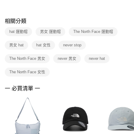
※ 請注意：結帳手續完成當下不需立刻繳費，但若您需要取消訂單，請聯絡
購買商品的店家。未經商家同意取消之訂單仍視為有效，需透過AFTEE先享
後付繳納相關費用。
※ 交易是否成功請以「AFTEE先享後付 」之結帳頁面顯示為準，若有關於
相關分類
是否繳費成功／繳費後需取消欲退款等相關疑問，請聯繫「AFTEE先享後付
客戶支援中心」
https://netprotections.freshdesk.com/support/home
hat 運動帽
男女 運動帽
The North Face 運動帽
【注意事項】
男女 hat
hat 女性
never stop
１．透過由恩沛科技股份有限公司提供之「AFTEE先享後付」服務完成之交
易，需依本服務之必要範圍內提供個人資料，並將交易相關給付款項請求債
權轉讓予恩沛科技股份有限公司。
The North Face 男女
never 男女
never hat
２．關於個人資料處理事宜，請瀏覽以下網址：
https://aftee.tw/terms/#terms3
The North Face 女性
３．未成年的使用者請事先徵得法定代理人或監護人之同意方可使用
「AFTEE先享後付」，若未經同意申辦者引起之損失，本公司不負相關責
任。
一 必買清單 一
４．使用「AFTEE先享後付」時，將依據個別帳號之用戶狀況，依本公司即
時審查核予不同之上限額度；若仍有額度不足之情形，本公司將視審查結果
請求用戶進行身份認證。
５．嚴禁一人註冊多個帳號或使用他人資訊註冊。若發現惡意使用之情形，
恩沛科技股份有限公司將有權停止該用戶之使用額度並採取法律行動。