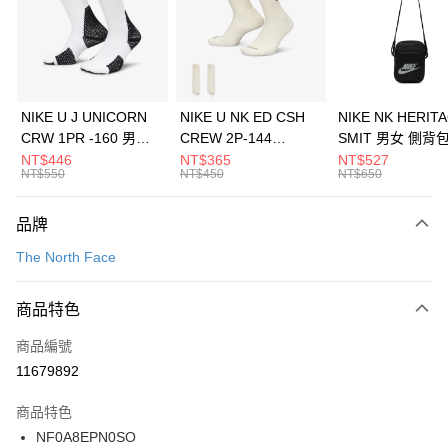
合作金庫商業銀行
第一商業銀行
LINE Pay
華南商業銀行
彰化商業銀行
Apple Pay
上海商業儲蓄銀行
台北富邦商業銀行
國泰世華商業銀行
兆豐國際商業銀行
悠遊付
臺灣中小企業銀行
台中商業銀行
NIKE U J UNICORN
NIKE U NK ED CSH
NIKE NK HERIT
匯豐（台灣）商業銀行
華泰商業銀行
CRW 1PR -160 男女
CREW 2P-144
SMIT 男女 側背
全盈+PAY
聯邦商業銀行
遠東國際商業銀行
中統襪 FZ3393100
EMBRDY 男女 短統襪
BA5871010
NT$446
NT$365
NT$527
元大商業銀行
永豐商業銀行
NT$550
NT$450
NT$650
AFTEE先享後付
FZ3073133
玉山商業銀行
星展（台灣）商業銀行
相關說明
台新國際商業銀行
中國信託商業銀行
品牌
【關於「AFTEE先享後付」】
台灣樂天信用卡公司
AFTEE先享後付是「在收到商品之後才付款」的支付方式。 讓您購物簡單
運送方式
The North Face
便利好安心！
１．簡單：不需註冊會員、不需綁卡、不需儲值。
7-11取貨(快速到店)
２．便利：只要手機號碼，簡訊認證，即可結帳。
商品特色
每筆NT$100，滿NT$1,500(含以上)免運費
３．安心：先確認商品／服務後，再付款。
商品編號
宅配
【「AFTEE先享後付」結帳流程】
１．於結帳方式選擇「AFTEE先享後付」後，將跳轉至「AFTEE先享後付」
11679892
每筆NT$100，滿NT$1,500(含以上)免運費
結帳頁面，進行簡訊認證並確認金額後，即可完成結帳。
２．訂單成立數日內，您將收到繳費通知簡訊。
商品特色
付款後門市自取
３．收到繳費通知簡訊後14天內，點擊此簡訊中的連結，可透過四大超商／
NF0A8EPN0SO
每筆NT$100，滿NT$1,500(含以上)免運費
ATM／網路銀行／等多元方式進行付款，方視為交易完成。