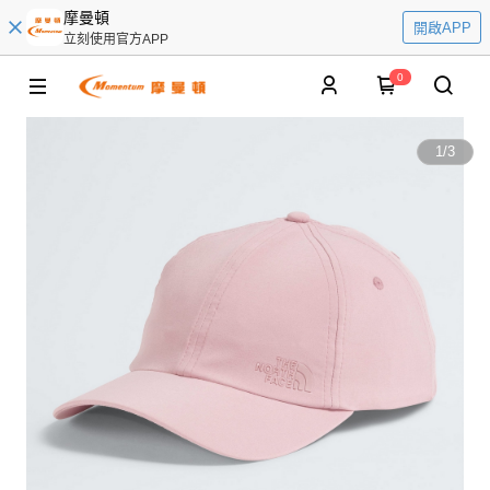
摩曼頓
開啟APP
立刻使用官方APP
0
1
/
3