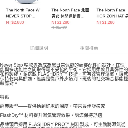
The North Face W
The North Face 北面
The North Face
NEVER STOP
男女 休閒運動帽
HORIZON HAT 
CROSSBODY 男女 側
NF0A7WHOJK3
運動帽
NT$2,880
NT$1,280
NT$1,280
NT$1,480
背包 NF0A81DSFM2
NF0A8CQ1FM2
詳細說明
相關推薦
Never Stop 帽款專為成為您日常佩戴的頭部配件而設計，在性
能與多功能性之間取得毫不妥協的平衡。它採用柔軟且具彈性的
布料製成，並搭載 FLASHDRY™ 技術，可有效管理濕氣，讓您
保持乾爽與舒適，無論是從戶外步道到下班後的社交場合都能輕
鬆應對。
特點
經典版型——提供恰到好處的深度，帶來最佳舒適感
FlashDry™ 材料提升濕氣管理效果，讓您保持舒適
品牌頭帶採用 FLASHDRY PRO™ 材料製成，可主動將濕氣從