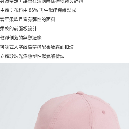
身體帶走，讓您在活動時保持乾爽與舒適
主體：布料由 86% 再生聚酯纖維製成
奢華柔軟且富有彈性的面料
柔軟的前面板設計
乾淨俐落的無縫邊緣
可調式人字紋織帶搭配柔觸霧面扣環
立體珍珠光澤熱塑性聚氨酯標誌