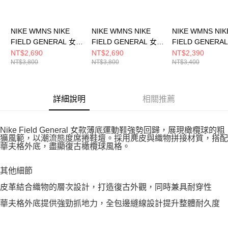
NIKE WMNS NIKE
NIKE WMNS NIKE
NIKE WMNS NIK
FIELD GENERAL 女
FIELD GENERAL 女
FIELD GENERA
休閒鞋 IF5007601
休閒鞋 IF1743001
休閒鞋 HJ600000
NT$2,690
NT$2,690
NT$2,390
NT$3,800
NT$3,800
NT$3,400
詳細說明
相關推薦
Nike Field General 女款薄底運動鞋強勢回歸，展現橄欖球的粗
獷風範，以潮流態度席捲鞋壇。採用麂皮與織物拼接材質，搭配
華夫格外底，盡顯復古橄欖球風格。
其他細節
皮革結合織物的層次設計，打造復古外觀，同時兼具耐穿性
華夫格外底提供強勁抓地力，全包邊縫線設計提升整體耐久度