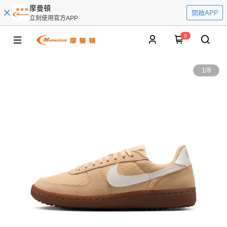
摩曼頓
開啟APP
立刻使用官方APP
0
1
/
8