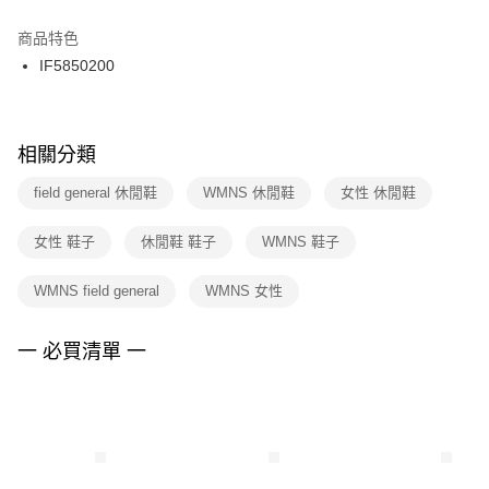
結帳頁面，進行簡訊認證並確認金額後，即可完成結帳。
２．訂單成立數日內，您將收到繳費通知簡訊。
商品特色
付款後門市自取
３．收到繳費通知簡訊後14天內，點擊此簡訊中的連結，可透過四大超商／
IF5850200
每筆NT$100，滿NT$1,500(含以上)免運費
ATM／網路銀行／等多元方式進行付款，方視為交易完成。
※ 請注意：結帳手續完成當下不需立刻繳費，但若您需要取消訂單，請聯絡
購買商品的店家。未經商家同意取消之訂單仍視為有效，需透過AFTEE先享
後付繳納相關費用。
※ 交易是否成功請以「AFTEE先享後付 」之結帳頁面顯示為準，若有關於
相關分類
是否繳費成功／繳費後需取消欲退款等相關疑問，請聯繫「AFTEE先享後付
客戶支援中心」
https://netprotections.freshdesk.com/support/home
field general 休閒鞋
WMNS 休閒鞋
女性 休閒鞋
【注意事項】
女性 鞋子
休閒鞋 鞋子
WMNS 鞋子
１．透過由恩沛科技股份有限公司提供之「AFTEE先享後付」服務完成之交
易，需依本服務之必要範圍內提供個人資料，並將交易相關給付款項請求債
權轉讓予恩沛科技股份有限公司。
WMNS field general
WMNS 女性
２．關於個人資料處理事宜，請瀏覽以下網址：
https://aftee.tw/terms/#terms3
３．未成年的使用者請事先徵得法定代理人或監護人之同意方可使用
一 必買清單 一
「AFTEE先享後付」，若未經同意申辦者引起之損失，本公司不負相關責
任。
４．使用「AFTEE先享後付」時，將依據個別帳號之用戶狀況，依本公司即
時審查核予不同之上限額度；若仍有額度不足之情形，本公司將視審查結果
請求用戶進行身份認證。
５．嚴禁一人註冊多個帳號或使用他人資訊註冊。若發現惡意使用之情形，
恩沛科技股份有限公司將有權停止該用戶之使用額度並採取法律行動。