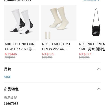
信用卡分期付款
3 期 0 利率 每期
NT$1,133
21家銀行
合作金庫商業銀行
第一商業銀行
LINE Pay
華南商業銀行
彰化商業銀行
Apple Pay
上海商業儲蓄銀行
台北富邦商業銀行
國泰世華商業銀行
兆豐國際商業銀行
悠遊付
臺灣中小企業銀行
台中商業銀行
NIKE U J UNICORN
NIKE U NK ED CSH
NIKE NK HERIT
匯豐（台灣）商業銀行
華泰商業銀行
CRW 1PR -160 男女
CREW 2P-144
SMIT 男女 側背
全盈+PAY
聯邦商業銀行
遠東國際商業銀行
中統襪 FZ3393100
EMBRDY 男女 短統襪
BA5871010
NT$446
NT$365
NT$527
元大商業銀行
永豐商業銀行
NT$550
NT$450
NT$650
AFTEE先享後付
FZ3073133
玉山商業銀行
星展（台灣）商業銀行
相關說明
台新國際商業銀行
中國信託商業銀行
品牌
【關於「AFTEE先享後付」】
台灣樂天信用卡公司
AFTEE先享後付是「在收到商品之後才付款」的支付方式。 讓您購物簡單
運送方式
NIKE
便利好安心！
１．簡單：不需註冊會員、不需綁卡、不需儲值。
7-11取貨(快速到店)
２．便利：只要手機號碼，簡訊認證，即可結帳。
商品特色
每筆NT$100，滿NT$1,500(含以上)免運費
３．安心：先確認商品／服務後，再付款。
商品編號
宅配
【「AFTEE先享後付」結帳流程】
１．於結帳方式選擇「AFTEE先享後付」後，將跳轉至「AFTEE先享後付」
11667986
每筆NT$100，滿NT$1,500(含以上)免運費