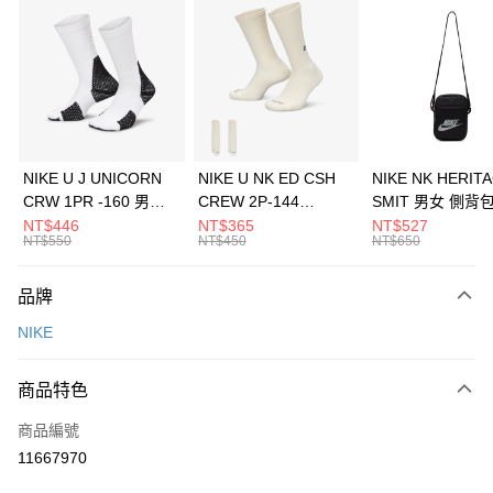
信用卡分期付款
3 期 0 利率 每期
NT$1,033
21家銀行
合作金庫商業銀行
第一商業銀行
LINE Pay
華南商業銀行
彰化商業銀行
Apple Pay
上海商業儲蓄銀行
台北富邦商業銀行
國泰世華商業銀行
兆豐國際商業銀行
悠遊付
臺灣中小企業銀行
台中商業銀行
NIKE U J UNICORN
NIKE U NK ED CSH
NIKE NK HERIT
匯豐（台灣）商業銀行
華泰商業銀行
CRW 1PR -160 男女
CREW 2P-144
SMIT 男女 側背
全盈+PAY
聯邦商業銀行
遠東國際商業銀行
中統襪 FZ3393100
EMBRDY 男女 短統襪
BA5871010
NT$446
NT$365
NT$527
元大商業銀行
永豐商業銀行
NT$550
NT$450
NT$650
AFTEE先享後付
FZ3073133
玉山商業銀行
星展（台灣）商業銀行
相關說明
台新國際商業銀行
中國信託商業銀行
品牌
【關於「AFTEE先享後付」】
台灣樂天信用卡公司
AFTEE先享後付是「在收到商品之後才付款」的支付方式。 讓您購物簡單
運送方式
NIKE
便利好安心！
１．簡單：不需註冊會員、不需綁卡、不需儲值。
7-11取貨(快速到店)
２．便利：只要手機號碼，簡訊認證，即可結帳。
商品特色
每筆NT$100，滿NT$1,500(含以上)免運費
３．安心：先確認商品／服務後，再付款。
商品編號
宅配
【「AFTEE先享後付」結帳流程】
１．於結帳方式選擇「AFTEE先享後付」後，將跳轉至「AFTEE先享後付」
11667970
每筆NT$100，滿NT$1,500(含以上)免運費
結帳頁面，進行簡訊認證並確認金額後，即可完成結帳。