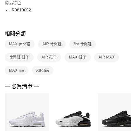
２．訂單成立數日內，您將收到繳費通知簡訊。
商品特色
付款後門市自取
３．收到繳費通知簡訊後14天內，點擊此簡訊中的連結，可透過四大超商／
IR0819002
每筆NT$100，滿NT$1,500(含以上)免運費
ATM／網路銀行／等多元方式進行付款，方視為交易完成。
※ 請注意：結帳手續完成當下不需立刻繳費，但若您需要取消訂單，請聯絡
購買商品的店家。未經商家同意取消之訂單仍視為有效，需透過AFTEE先享
後付繳納相關費用。
※ 交易是否成功請以「AFTEE先享後付 」之結帳頁面顯示為準，若有關於
相關分類
是否繳費成功／繳費後需取消欲退款等相關疑問，請聯繫「AFTEE先享後付
客戶支援中心」
https://netprotections.freshdesk.com/support/home
MAX 休閒鞋
AIR 休閒鞋
fire 休閒鞋
【注意事項】
休閒鞋 鞋子
AIR 鞋子
MAX 鞋子
AIR MAX
１．透過由恩沛科技股份有限公司提供之「AFTEE先享後付」服務完成之交
易，需依本服務之必要範圍內提供個人資料，並將交易相關給付款項請求債
權轉讓予恩沛科技股份有限公司。
MAX fire
AIR fire
２．關於個人資料處理事宜，請瀏覽以下網址：
https://aftee.tw/terms/#terms3
３．未成年的使用者請事先徵得法定代理人或監護人之同意方可使用
一 必買清單 一
「AFTEE先享後付」，若未經同意申辦者引起之損失，本公司不負相關責
任。
４．使用「AFTEE先享後付」時，將依據個別帳號之用戶狀況，依本公司即
時審查核予不同之上限額度；若仍有額度不足之情形，本公司將視審查結果
請求用戶進行身份認證。
５．嚴禁一人註冊多個帳號或使用他人資訊註冊。若發現惡意使用之情形，
恩沛科技股份有限公司將有權停止該用戶之使用額度並採取法律行動。