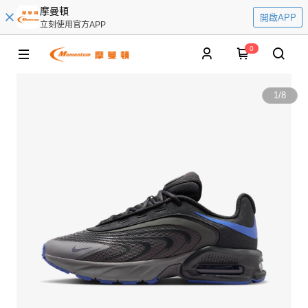
摩曼頓
開啟APP
立刻使用官方APP
0
1
/
8