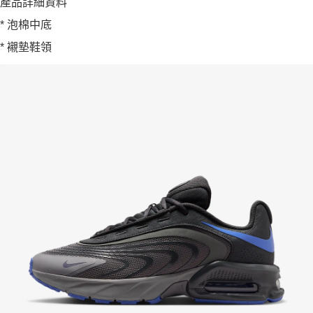
產品詳細資料
* 泡棉中底
* 襯墊鞋領