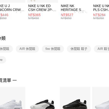
３．收到繳
付款後門
KE U J
NIKE U NK ED
NIKE NK
NIKE U N
／ATM／
NICORN CRW
CSH CREW 2P-
HERITAGE S
PLS CSH 
每筆NT$1
※ 請注意
R -160 男女 中
144 EMBRDY 男
SMIT 男女 側背包
144 DBL
$446
NT$365
NT$527
NT$284
絡購買商品
襪 FZ3393100
女 短統襪
BA5871010
襪 DH405
$550
NT$450
NT$650
NT$350
先享後付
FZ3073133
※ 交易是
是否繳費成
付客戶支
分類
【注意事
１．透過由
 休閒鞋
AIR 休閒鞋
fire 休閒鞋
休閒鞋 鞋子
AIR 鞋
交易，需
求債權轉
２．關於
re
https://aft
３．未成
「AFTE
任。
買清單 一
４．使用「
即時審查
結果請求
５．嚴禁
形，恩沛
動。