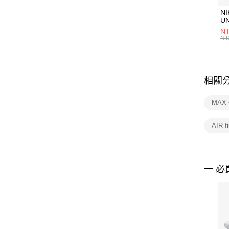
NI
U
1P
NT
統
NT
相關
MAX
AIR fi
一 必