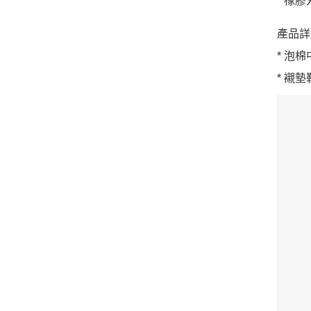
* 橡
產品詳
* 泡
* 襯