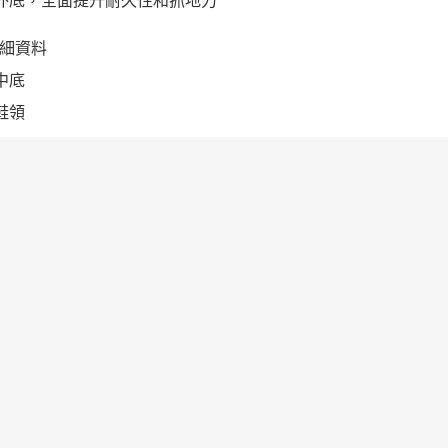
膠外底，全面提升耐久性和抓地力
細資料
棉中底
墊鞋領