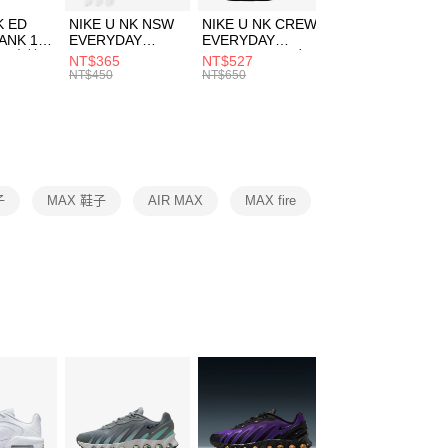
費通知簡訊後14天內，點擊此簡訊中的連結，可透過四大超商
市自取
K ED
NIKE U NK NSW
NIKE U NK CREW
NIKE U NK
網路銀行／等多元方式進行付款，方視為交易完成。
ANK 1P
EVERYDAY
EVERYDAY
EVERYDAY LTW
00，滿NT$1,500(含以上)免運費
：結帳手續完成當下不需立刻繳費，但若您需要取消訂單，請聯
 男 中統
ESSENTIAL CR
BBALL 3PR 男女
ANKLE 3PR 男女
NT$365
NT$527
NT$365
的店家。未經商家同意取消之訂單仍視為有效，需透過AFTEE
8104
男女 短統襪
長統襪
踝襪 SX7677010
NT$450
NT$650
NT$450
繳納相關費用。
DX5089103
DA2123010
否成功請以「AFTEE先享後付 」之結帳頁面顯示為準，若有關於
功／繳費後需取消欲退款等相關疑問，請聯繫「AFTEE先享後
援中心」
https://netprotections.freshdesk.com/support/home
項】
恩沛科技股份有限公司提供之「AFTEE先享後付」服務完成之
子
MAX 鞋子
AIR MAX
MAX fire
依本服務之必要範圍內提供個人資料，並將交易相關給付款項請
讓予恩沛科技股份有限公司。
個人資料處理事宜，請瀏覽以下網址：
ee.tw/terms/#terms3
年的使用者請事先徵得法定代理人或監護人之同意方可使用
E先享後付」，若未經同意申辦者引起之損失，本公司不負相關責
AFTEE先享後付」時，將依據個別帳號之用戶狀況，依本公司
核予不同之上限額度；若仍有額度不足之情形，本公司將視審查
用戶進行身份認證。
一人註冊多個帳號或使用他人資訊註冊。若發現惡意使用之情
科技股份有限公司將有權停止該用戶之使用額度並採取法律行