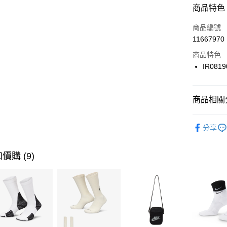
商品特色
3 期 
商品編號
合作金
LINE Pay
11667970
華南商
Apple Pay
上海商
商品特色
國泰世
IR0819
悠遊付
臺灣中
匯豐（
全盈+PAY
聯邦商
商品相關分
元大商
AFTEE先
玉山商
品牌
NI
相關說明
分享
台新國
【關於「A
男性商品
台灣樂
AFTEE
便利好安
運動類型
運送方式
價購 (9)
１．簡單
２．便利
7-11取貨
３．安心
每筆NT$1
【「AFT
宅配
１．於結帳
付」結帳
每筆NT$1
２．訂單