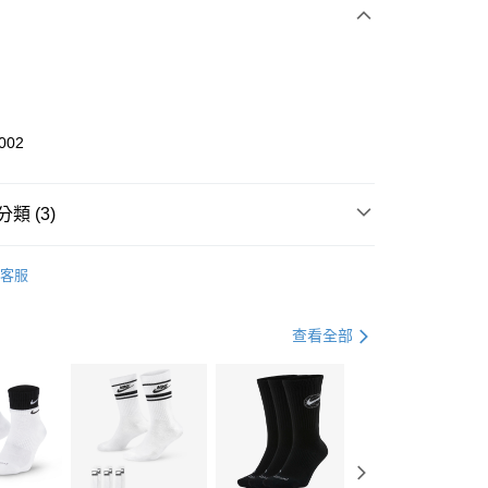
0 利率 每期
NT$1,033
21家銀行
庫商業銀行
第一商業銀行
業銀行
彰化商業銀行
業儲蓄銀行
台北富邦商業銀行
華商業銀行
兆豐國際商業銀行
002
小企業銀行
台中商業銀行
台灣）商業銀行
華泰商業銀行
業銀行
遠東國際商業銀行
類 (3)
業銀行
永豐商業銀行
享後付
業銀行
星展（台灣）商業銀行
KE
全系列鞋款
客服
際商業銀行
中國信託商業銀行
FTEE先享後付」】
鞋類
休閒鞋
天信用卡公司
先享後付是「在收到商品之後才付款」的支付方式。 讓您購物簡單
心！
休閒戶外
鞋
查看全部
：不需註冊會員、不需綁卡、不需儲值。
：只要手機號碼，簡訊認證，即可結帳。
(快速到店)
：先確認商品／服務後，再付款。
00，滿NT$1,500(含以上)免運費
EE先享後付」結帳流程】
方式選擇「AFTEE先享後付」後，將跳轉至「AFTEE先享後
頁面，進行簡訊認證並確認金額後，即可完成結帳。
00，滿NT$1,500(含以上)免運費
成立數日內，您將收到繳費通知簡訊。