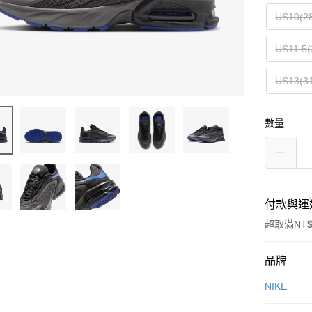
US10(2
US11.5(
US13(3
數量
付款與運
超取滿NT$
付款方式
品牌
信用卡一
NIKE
信用卡分