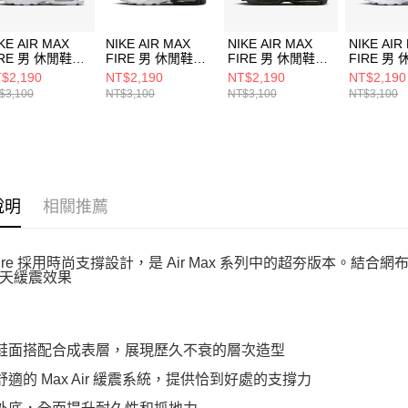
KE AIR MAX
NIKE AIR MAX
NIKE AIR MAX
NIKE AIR
IRE 男 休閒鞋
FIRE 男 休閒鞋
FIRE 男 休閒鞋
FIRE 男
0819100
IR0819101
IO4510003
IO451010
$2,190
NT$2,190
NT$2,190
NT$2,190
$3,100
NT$3,100
NT$3,100
NT$3,100
說明
相關推薦
Fire 採用時尚支撐設計，是 Air Max 系列中的超夯版本。結合網
天緩震效果
布鞋面搭配合成表層，展現歷久不衰的層次造型
軟舒適的 Max Air 緩震系統，提供恰到好處的支撐力