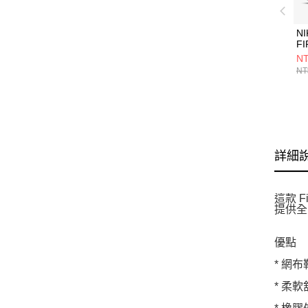
NI
F
IR
NT
NT
詳細
這款 
提供全
優點
* 網
* 柔