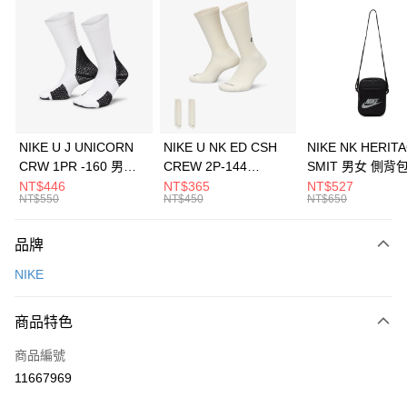
信用卡分期付款
3 期 0 利率 每期
NT$1,033
21家銀行
合作金庫商業銀行
第一商業銀行
LINE Pay
華南商業銀行
彰化商業銀行
Apple Pay
上海商業儲蓄銀行
台北富邦商業銀行
國泰世華商業銀行
兆豐國際商業銀行
悠遊付
臺灣中小企業銀行
台中商業銀行
NIKE U J UNICORN
NIKE U NK ED CSH
NIKE NK HERIT
匯豐（台灣）商業銀行
華泰商業銀行
CRW 1PR -160 男女
CREW 2P-144
SMIT 男女 側背
全盈+PAY
聯邦商業銀行
遠東國際商業銀行
中統襪 FZ3393100
EMBRDY 男女 短統襪
BA5871010
NT$446
NT$365
NT$527
元大商業銀行
永豐商業銀行
NT$550
NT$450
NT$650
AFTEE先享後付
FZ3073133
玉山商業銀行
星展（台灣）商業銀行
相關說明
台新國際商業銀行
中國信託商業銀行
品牌
【關於「AFTEE先享後付」】
台灣樂天信用卡公司
AFTEE先享後付是「在收到商品之後才付款」的支付方式。 讓您購物簡單
運送方式
NIKE
便利好安心！
１．簡單：不需註冊會員、不需綁卡、不需儲值。
7-11取貨(快速到店)
２．便利：只要手機號碼，簡訊認證，即可結帳。
商品特色
每筆NT$100，滿NT$1,500(含以上)免運費
３．安心：先確認商品／服務後，再付款。
商品編號
宅配
【「AFTEE先享後付」結帳流程】
１．於結帳方式選擇「AFTEE先享後付」後，將跳轉至「AFTEE先享後付」
11667969
每筆NT$100，滿NT$1,500(含以上)免運費
結帳頁面，進行簡訊認證並確認金額後，即可完成結帳。