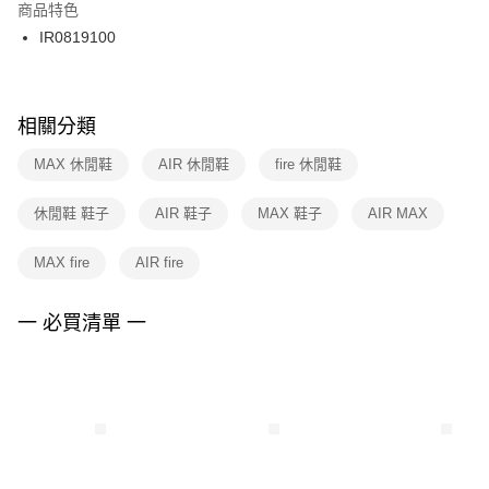
２．訂單成立數日內，您將收到繳費通知簡訊。
商品特色
付款後門市自取
３．收到繳費通知簡訊後14天內，點擊此簡訊中的連結，可透過四大超商／
IR0819100
每筆NT$100，滿NT$1,500(含以上)免運費
ATM／網路銀行／等多元方式進行付款，方視為交易完成。
※ 請注意：結帳手續完成當下不需立刻繳費，但若您需要取消訂單，請聯絡
購買商品的店家。未經商家同意取消之訂單仍視為有效，需透過AFTEE先享
後付繳納相關費用。
※ 交易是否成功請以「AFTEE先享後付 」之結帳頁面顯示為準，若有關於
相關分類
是否繳費成功／繳費後需取消欲退款等相關疑問，請聯繫「AFTEE先享後付
客戶支援中心」
https://netprotections.freshdesk.com/support/home
MAX 休閒鞋
AIR 休閒鞋
fire 休閒鞋
【注意事項】
休閒鞋 鞋子
AIR 鞋子
MAX 鞋子
AIR MAX
１．透過由恩沛科技股份有限公司提供之「AFTEE先享後付」服務完成之交
易，需依本服務之必要範圍內提供個人資料，並將交易相關給付款項請求債
權轉讓予恩沛科技股份有限公司。
MAX fire
AIR fire
２．關於個人資料處理事宜，請瀏覽以下網址：
https://aftee.tw/terms/#terms3
３．未成年的使用者請事先徵得法定代理人或監護人之同意方可使用
一 必買清單 一
「AFTEE先享後付」，若未經同意申辦者引起之損失，本公司不負相關責
任。
４．使用「AFTEE先享後付」時，將依據個別帳號之用戶狀況，依本公司即
時審查核予不同之上限額度；若仍有額度不足之情形，本公司將視審查結果
請求用戶進行身份認證。
５．嚴禁一人註冊多個帳號或使用他人資訊註冊。若發現惡意使用之情形，
恩沛科技股份有限公司將有權停止該用戶之使用額度並採取法律行動。