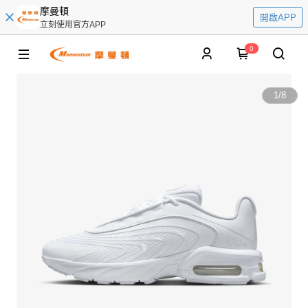
摩曼頓
開啟APP
立刻使用官方APP
0
1
/
8