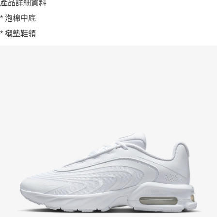
產品詳細資料
* 泡棉中底
* 襯墊鞋領