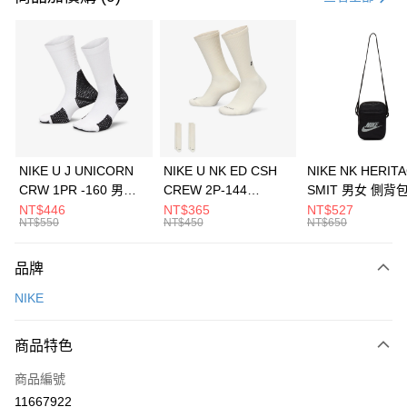
信用卡分期付款
3 期 0 利率 每期
NT$1,633
21家銀行
合作金庫商業銀行
第一商業銀行
LINE Pay
華南商業銀行
彰化商業銀行
Apple Pay
上海商業儲蓄銀行
台北富邦商業銀行
國泰世華商業銀行
兆豐國際商業銀行
悠遊付
臺灣中小企業銀行
台中商業銀行
NIKE U J UNICORN
NIKE U NK ED CSH
NIKE NK HERIT
匯豐（台灣）商業銀行
華泰商業銀行
CRW 1PR -160 男女
CREW 2P-144
SMIT 男女 側背
全盈+PAY
聯邦商業銀行
遠東國際商業銀行
中統襪 FZ3393100
EMBRDY 男女 短統襪
BA5871010
NT$446
NT$365
NT$527
元大商業銀行
永豐商業銀行
NT$550
NT$450
NT$650
AFTEE先享後付
FZ3073133
玉山商業銀行
星展（台灣）商業銀行
相關說明
台新國際商業銀行
中國信託商業銀行
品牌
【關於「AFTEE先享後付」】
台灣樂天信用卡公司
AFTEE先享後付是「在收到商品之後才付款」的支付方式。 讓您購物簡單
運送方式
NIKE
便利好安心！
１．簡單：不需註冊會員、不需綁卡、不需儲值。
7-11取貨(快速到店)
２．便利：只要手機號碼，簡訊認證，即可結帳。
商品特色
每筆NT$100，滿NT$1,500(含以上)免運費
３．安心：先確認商品／服務後，再付款。
商品編號
宅配
【「AFTEE先享後付」結帳流程】
１．於結帳方式選擇「AFTEE先享後付」後，將跳轉至「AFTEE先享後付」
11667922
每筆NT$100，滿NT$1,500(含以上)免運費