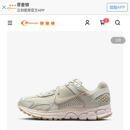
摩曼頓
開啟APP
立刻使用官方APP
0
1
/
8