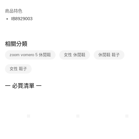
結帳頁面，進行簡訊認證並確認金額後，即可完成結帳。
２．訂單成立數日內，您將收到繳費通知簡訊。
商品特色
付款後門市自取
３．收到繳費通知簡訊後14天內，點擊此簡訊中的連結，可透過四大超商／
IB8929003
每筆NT$100，滿NT$1,500(含以上)免運費
ATM／網路銀行／等多元方式進行付款，方視為交易完成。
※ 請注意：結帳手續完成當下不需立刻繳費，但若您需要取消訂單，請聯絡
購買商品的店家。未經商家同意取消之訂單仍視為有效，需透過AFTEE先享
後付繳納相關費用。
※ 交易是否成功請以「AFTEE先享後付 」之結帳頁面顯示為準，若有關於
相關分類
是否繳費成功／繳費後需取消欲退款等相關疑問，請聯繫「AFTEE先享後付
客戶支援中心」
https://netprotections.freshdesk.com/support/home
zoom vomero 5 休閒鞋
女性 休閒鞋
休閒鞋 鞋子
【注意事項】
女性 鞋子
１．透過由恩沛科技股份有限公司提供之「AFTEE先享後付」服務完成之交
易，需依本服務之必要範圍內提供個人資料，並將交易相關給付款項請求債
權轉讓予恩沛科技股份有限公司。
一 必買清單 一
２．關於個人資料處理事宜，請瀏覽以下網址：
https://aftee.tw/terms/#terms3
３．未成年的使用者請事先徵得法定代理人或監護人之同意方可使用
「AFTEE先享後付」，若未經同意申辦者引起之損失，本公司不負相關責
任。
４．使用「AFTEE先享後付」時，將依據個別帳號之用戶狀況，依本公司即
時審查核予不同之上限額度；若仍有額度不足之情形，本公司將視審查結果
請求用戶進行身份認證。
５．嚴禁一人註冊多個帳號或使用他人資訊註冊。若發現惡意使用之情形，
恩沛科技股份有限公司將有權停止該用戶之使用額度並採取法律行動。