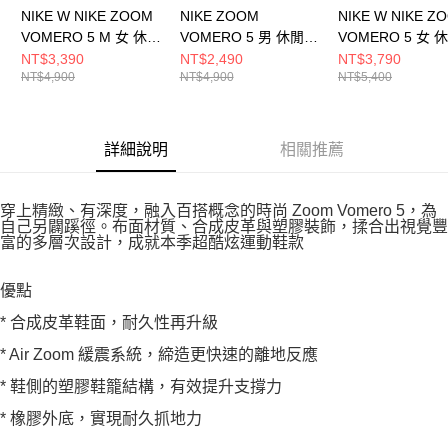
NIKE W NIKE ZOOM
NIKE ZOOM
NIKE W NIKE Z
VOMERO 5 M 女 休閒
VOMERO 5 男 休閒鞋
VOMERO 5 女 
鞋 IB7253500
HQ3643019
HF7723100
NT$3,390
NT$2,490
NT$3,790
NT$4,900
NT$4,900
NT$5,400
詳細說明
相關推薦
穿上精緻、有深度，融入百搭概念的時尚 Zoom Vomero 5，為
自己另闢蹊徑。布面材質、合成皮革與塑膠裝飾，揉合出視覺豐
富的多層次設計，成就本季超酷炫運動鞋款
優點
* 合成皮革鞋面，耐久性再升級
* Air Zoom 緩震系統，締造更快速的離地反應
* 鞋側的塑膠鞋籠結構，有效提升支撐力
* 橡膠外底，實現耐久抓地力