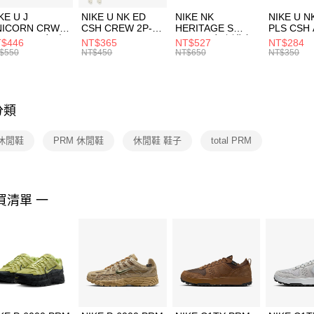
３．收到繳
付款後門
KE U J
NIKE U NK ED
NIKE NK
NIKE U N
／ATM／
NICORN CRW
CSH CREW 2P-
HERITAGE S
PLS CSH 
每筆NT$1
※ 請注意
R -160 男女 中
144 EMBRDY 男
SMIT 男女 側背包
144 DBL
$446
NT$365
NT$527
NT$284
絡購買商品
襪 FZ3393100
女 短統襪
BA5871010
襪 DH405
$550
NT$450
NT$650
NT$350
先享後付
FZ3073133
※ 交易是
是否繳費成
付客戶支
分類
【注意事
１．透過由
l 休閒鞋
PRM 休閒鞋
休閒鞋 鞋子
total PRM
交易，需
求債權轉
２．關於
https://aft
３．未成
買清單 一
「AFTE
任。
４．使用「
即時審查
結果請求
５．嚴禁
形，恩沛
動。