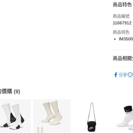
商品特色
3 期 
商品編號
合作金
LINE Pay
11667912
華南商
Apple Pay
上海商
商品特色
國泰世
IM350
悠遊付
臺灣中
匯豐（
全盈+PAY
聯邦商
商品相關分
元大商
AFTEE先
玉山商
品牌
NI
相關說明
分享
台新國
【關於「A
男性商品
台灣樂
AFTEE
便利好安
運動類型
運送方式
價購 (9)
１．簡單
２．便利
促銷活動
7-11取貨
３．安心
每筆NT$1
【「AFT
宅配
１．於結帳
付」結帳
每筆NT$1
２．訂單