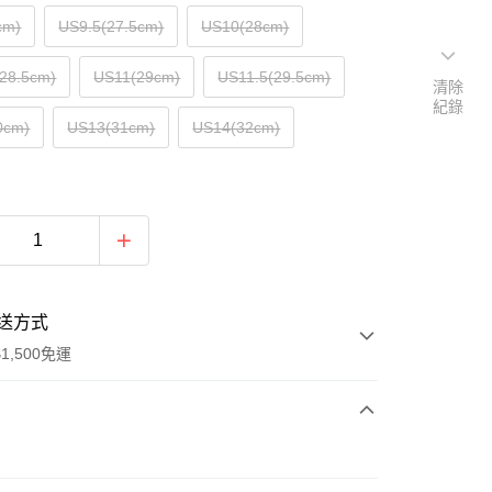
cm)
US9.5(27.5cm)
US10(28cm)
28.5cm)
US11(29cm)
US11.5(29.5cm)
清除
紀錄
0cm)
US13(31cm)
US14(32cm)
送方式
1,500免運
次付款
期付款