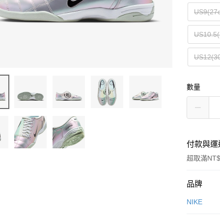
US9(27
US10.5(
US12(3
數量
付款與運
超取滿NT$
付款方式
品牌
信用卡一
NIKE
信用卡分