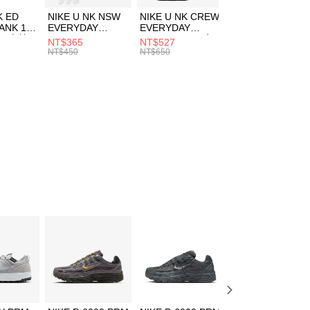
費通知簡訊後14天內，點擊此簡訊中的連結，可透過四大超商
市自取
K ED
NIKE U NK NSW
NIKE U NK CREW
NIKE U NK
網路銀行／等多元方式進行付款，方視為交易完成。
ANK 1P
EVERYDAY
EVERYDAY
EVERYDAY LTW
00，滿NT$1,500(含以上)免運費
：結帳手續完成當下不需立刻繳費，但若您需要取消訂單，請聯
 男 中統
ESSENTIAL CR
BBALL 3PR 男女
ANKLE 3PR 男女
NT$365
NT$527
NT$365
的店家。未經商家同意取消之訂單仍視為有效，需透過AFTEE
8104
男女 短統襪
長統襪
踝襪 SX7677010
NT$450
NT$650
NT$450
繳納相關費用。
DX5089103
DA2123010
否成功請以「AFTEE先享後付 」之結帳頁面顯示為準，若有關於
功／繳費後需取消欲退款等相關疑問，請聯繫「AFTEE先享後
援中心」
https://netprotections.freshdesk.com/support/home
項】
恩沛科技股份有限公司提供之「AFTEE先享後付」服務完成之
依本服務之必要範圍內提供個人資料，並將交易相關給付款項請
讓予恩沛科技股份有限公司。
個人資料處理事宜，請瀏覽以下網址：
ee.tw/terms/#terms3
年的使用者請事先徵得法定代理人或監護人之同意方可使用
E先享後付」，若未經同意申辦者引起之損失，本公司不負相關責
AFTEE先享後付」時，將依據個別帳號之用戶狀況，依本公司
核予不同之上限額度；若仍有額度不足之情形，本公司將視審查
用戶進行身份認證。
一人註冊多個帳號或使用他人資訊註冊。若發現惡意使用之情
科技股份有限公司將有權停止該用戶之使用額度並採取法律行