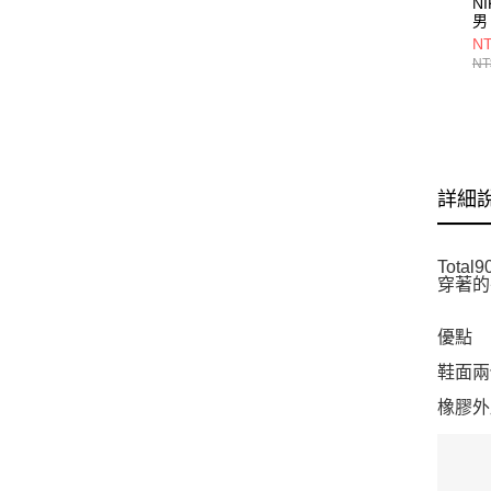
NI
男
IF
NT
NT
詳細
Tot
穿著的
優點
鞋面兩側
橡膠外