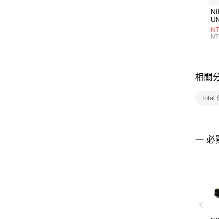
NI
U
1P
NT
統
NT
相關
tota
一 必