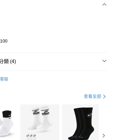
0 利率 每期
NT$1,333
21家銀行
庫商業銀行
第一商業銀行
業銀行
彰化商業銀行
業儲蓄銀行
台北富邦商業銀行
華商業銀行
兆豐國際商業銀行
0100
小企業銀行
台中商業銀行
台灣）商業銀行
華泰商業銀行
業銀行
遠東國際商業銀行
類 (4)
業銀行
永豐商業銀行
享後付
業銀行
星展（台灣）商業銀行
KE
全系列鞋款
客服
際商業銀行
中國信託商業銀行
FTEE先享後付」】
鞋類
休閒鞋
天信用卡公司
先享後付是「在收到商品之後才付款」的支付方式。 讓您購物簡單
心！
休閒戶外
鞋
查看全部
：不需註冊會員、不需綁卡、不需儲值。
：只要手機號碼，簡訊認證，即可結帳。
春日輕出走｜休閒鞋 4折起
(快速到店)
：先確認商品／服務後，再付款。
00，滿NT$1,500(含以上)免運費
EE先享後付」結帳流程】
方式選擇「AFTEE先享後付」後，將跳轉至「AFTEE先享後
頁面，進行簡訊認證並確認金額後，即可完成結帳。
00，滿NT$1,500(含以上)免運費
成立數日內，您將收到繳費通知簡訊。