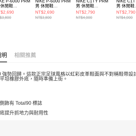
KE P-6000 PRM
NIKE P-6000 PRM
NIKE C1TY PRM
NIKE C1
 休閒鞋
男 休閒鞋
男 休閒鞋
男 休閒鞋
0668300
IH0946202
HJ4316202
HJ43160
$2,690
NT$2,690
NT$2,790
NT$2,790
$3,800
NT$3,800
NT$4,000
NT$4,000
說明
相關推薦
al90 強勢回歸。這款正宗足球風格以虹彩皮革鞋面與不對稱鞋帶設
平坦橡膠外底，隨時準備上街。
飾有 Total90 標誌
底提升抓地力與耐用性