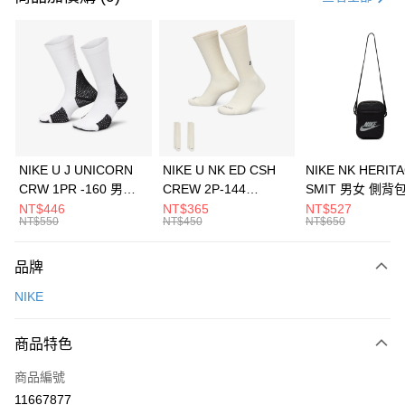
信用卡分期付款
3 期 0 利率 每期
NT$733
21家銀行
合作金庫商業銀行
第一商業銀行
LINE Pay
華南商業銀行
彰化商業銀行
Apple Pay
上海商業儲蓄銀行
台北富邦商業銀行
國泰世華商業銀行
兆豐國際商業銀行
悠遊付
臺灣中小企業銀行
台中商業銀行
NIKE U J UNICORN
NIKE U NK ED CSH
NIKE NK HERIT
匯豐（台灣）商業銀行
華泰商業銀行
CRW 1PR -160 男女
CREW 2P-144
SMIT 男女 側背
全盈+PAY
聯邦商業銀行
遠東國際商業銀行
中統襪 FZ3393100
EMBRDY 男女 短統襪
BA5871010
NT$446
NT$365
NT$527
元大商業銀行
永豐商業銀行
NT$550
NT$450
NT$650
AFTEE先享後付
FZ3073133
玉山商業銀行
星展（台灣）商業銀行
相關說明
台新國際商業銀行
中國信託商業銀行
品牌
【關於「AFTEE先享後付」】
台灣樂天信用卡公司
AFTEE先享後付是「在收到商品之後才付款」的支付方式。 讓您購物簡單
運送方式
NIKE
便利好安心！
１．簡單：不需註冊會員、不需綁卡、不需儲值。
7-11取貨(快速到店)
２．便利：只要手機號碼，簡訊認證，即可結帳。
商品特色
每筆NT$100，滿NT$1,500(含以上)免運費
３．安心：先確認商品／服務後，再付款。
商品編號
宅配
【「AFTEE先享後付」結帳流程】
１．於結帳方式選擇「AFTEE先享後付」後，將跳轉至「AFTEE先享後付」
11667877
每筆NT$100，滿NT$1,500(含以上)免運費