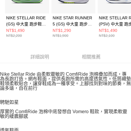
NIKE STELLAR RIDE
NIKE STAR RUNNER
NIKE STELLAR 
(GS) 中大童 跑步鞋
5 (GS) 中大童 跑步鞋
(PSV) 中大童 跑
HQ3266300
HF7004400
HQ3267403
NT$1,490
NT$1,290
NT$1,490
NT$2,200
NT$1,900
NT$2,100
詳細說明
相關推薦
Nike Stellar Ride 由柔軟靈敏的 ComfiRide 泡棉疊加而成，專
為長跑打造。網布鞋面，提供長跑所需的高度透氣性。低筒襯墊
鞋領柔軟貼合，讓穿鞋成為一種享受。上腳找到對味的節奏，無
論多遠，自在前行
騁馳如星
厚實的 ComfiRide 泡棉中底發想自 Vomero 鞋款，實現柔軟靈
敏的緩震腳感
透氣鞋面