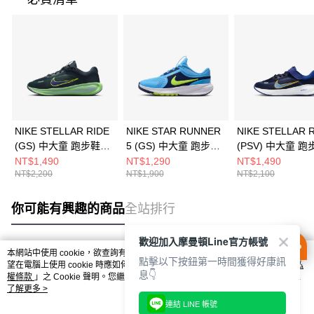
NIKE STELLAR RIDE
NIKE STAR RUNNER
NIKE STELLAR 
(GS) 中大童 跑步鞋
5 (GS) 中大童 跑步鞋
(PSV) 中大童 跑
HQ3266300
HF7004400
HQ3267403
NT$1,490
NT$1,290
NT$1,490
NT$2,200
NT$1,900
NT$2,100
你可能有興趣的商品
全站排行
歡迎加入摩曼頓Line官方帳號
本網站中使用 cookie，欲查詢有關本網站使用 cookie 方式之詳情，及若您不希
點擊以下按鈕第一時間獲得好康訊
熱門標籤
望在電腦上使用 cookie 時應如何變更電腦的 cookie 設定，請參閱本網站「
隱私
息👇
權條款
」之 Cookie 聲明。您繼續使用本網站即表示您同意本公司得按本網站使
用條款之 Cookie 聲明使用 cookie。
了解更多 >
連結 LINE 帳號