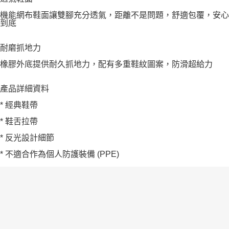
機能網布鞋面讓雙腳充分透氣，距離不是問題，舒適包覆，安心
到底
耐磨抓地力
橡膠外底提供耐久抓地力，配有多重鞋紋圖案，防滑超給力
產品詳細資料
* 經典鞋帶
* 鞋舌拉帶
* 反光設計細節
* 不適合作為個人防護裝備 (PPE)