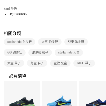
結帳頁面，進行簡訊認證並確認金額後，即可完成結帳。
２．訂單成立數日內，您將收到繳費通知簡訊。
商品特色
付款後門市自取
３．收到繳費通知簡訊後14天內，點擊此簡訊中的連結，可透過四大超商／
HQ3266605
每筆NT$100，滿NT$1,500(含以上)免運費
ATM／網路銀行／等多元方式進行付款，方視為交易完成。
※ 請注意：結帳手續完成當下不需立刻繳費，但若您需要取消訂單，請聯絡
購買商品的店家。未經商家同意取消之訂單仍視為有效，需透過AFTEE先享
後付繳納相關費用。
※ 交易是否成功請以「AFTEE先享後付 」之結帳頁面顯示為準，若有關於
相關分類
是否繳費成功／繳費後需取消欲退款等相關疑問，請聯繫「AFTEE先享後付
客戶支援中心」
https://netprotections.freshdesk.com/support/home
stellar ride 跑步鞋
大童 跑步鞋
兒童 跑步鞋
【注意事項】
GS 跑步鞋
跑步鞋 鞋子
stellar ride 大童
１．透過由恩沛科技股份有限公司提供之「AFTEE先享後付」服務完成之交
易，需依本服務之必要範圍內提供個人資料，並將交易相關給付款項請求債
權轉讓予恩沛科技股份有限公司。
大童 鞋子
兒童 鞋子
童款 兒童
RIDE 鞋子
２．關於個人資料處理事宜，請瀏覽以下網址：
https://aftee.tw/terms/#terms3
３．未成年的使用者請事先徵得法定代理人或監護人之同意方可使用
一 必買清單 一
「AFTEE先享後付」，若未經同意申辦者引起之損失，本公司不負相關責
任。
４．使用「AFTEE先享後付」時，將依據個別帳號之用戶狀況，依本公司即
時審查核予不同之上限額度；若仍有額度不足之情形，本公司將視審查結果
請求用戶進行身份認證。
５．嚴禁一人註冊多個帳號或使用他人資訊註冊。若發現惡意使用之情形，
恩沛科技股份有限公司將有權停止該用戶之使用額度並採取法律行動。