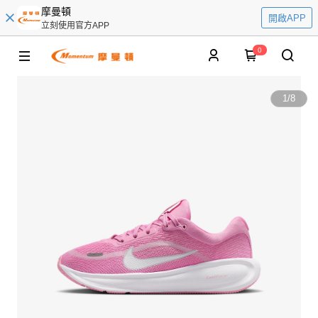
摩曼頓
開啟APP
立刻使用官方APP
0
1
/
8