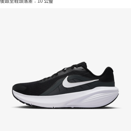
後跟至鞋頭落差：10 公釐