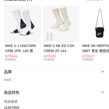
信用卡分期付款
3 期 0 利率 每期
NT$833
21家銀行
合作金庫商業銀行
第一商業銀行
LINE Pay
華南商業銀行
彰化商業銀行
Apple Pay
上海商業儲蓄銀行
台北富邦商業銀行
國泰世華商業銀行
兆豐國際商業銀行
悠遊付
臺灣中小企業銀行
台中商業銀行
NIKE U J UNICORN
NIKE U NK ED CSH
NIKE NK HERIT
匯豐（台灣）商業銀行
華泰商業銀行
CRW 1PR -160 男女
CREW 2P-144
SMIT 男女 側背
全盈+PAY
聯邦商業銀行
遠東國際商業銀行
中統襪 FZ3393100
EMBRDY 男女 短統襪
BA5871010
NT$446
NT$365
NT$527
元大商業銀行
永豐商業銀行
NT$550
NT$450
NT$650
AFTEE先享後付
FZ3073133
玉山商業銀行
星展（台灣）商業銀行
相關說明
台新國際商業銀行
中國信託商業銀行
品牌
【關於「AFTEE先享後付」】
台灣樂天信用卡公司
AFTEE先享後付是「在收到商品之後才付款」的支付方式。 讓您購物簡單
運送方式
NIKE
便利好安心！
１．簡單：不需註冊會員、不需綁卡、不需儲值。
7-11取貨(快速到店)
２．便利：只要手機號碼，簡訊認證，即可結帳。
商品特色
每筆NT$100，滿NT$1,500(含以上)免運費
３．安心：先確認商品／服務後，再付款。
商品編號
宅配
【「AFTEE先享後付」結帳流程】
１．於結帳方式選擇「AFTEE先享後付」後，將跳轉至「AFTEE先享後付」
11667859
每筆NT$100，滿NT$1,500(含以上)免運費