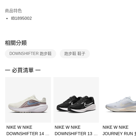
結帳頁面，進行簡訊認證並確認金額後，即可完成結帳。
２．訂單成立數日內，您將收到繳費通知簡訊。
商品特色
付款後門市自取
３．收到繳費通知簡訊後14天內，點擊此簡訊中的連結，可透過四大超商／
IB1895002
每筆NT$100，滿NT$1,500(含以上)免運費
ATM／網路銀行／等多元方式進行付款，方視為交易完成。
※ 請注意：結帳手續完成當下不需立刻繳費，但若您需要取消訂單，請聯絡
購買商品的店家。未經商家同意取消之訂單仍視為有效，需透過AFTEE先享
後付繳納相關費用。
※ 交易是否成功請以「AFTEE先享後付 」之結帳頁面顯示為準，若有關於
相關分類
是否繳費成功／繳費後需取消欲退款等相關疑問，請聯繫「AFTEE先享後付
客戶支援中心」
https://netprotections.freshdesk.com/support/home
DOWNSHIFTER 跑步鞋
跑步鞋 鞋子
【注意事項】
１．透過由恩沛科技股份有限公司提供之「AFTEE先享後付」服務完成之交
一 必買清單 一
易，需依本服務之必要範圍內提供個人資料，並將交易相關給付款項請求債
權轉讓予恩沛科技股份有限公司。
２．關於個人資料處理事宜，請瀏覽以下網址：
https://aftee.tw/terms/#terms3
３．未成年的使用者請事先徵得法定代理人或監護人之同意方可使用
「AFTEE先享後付」，若未經同意申辦者引起之損失，本公司不負相關責
任。
４．使用「AFTEE先享後付」時，將依據個別帳號之用戶狀況，依本公司即
時審查核予不同之上限額度；若仍有額度不足之情形，本公司將視審查結果
請求用戶進行身份認證。
NIKE W NIKE
NIKE W NIKE
NIKE W NIKE
５．嚴禁一人註冊多個帳號或使用他人資訊註冊。若發現惡意使用之情形，
DOWNSHIFTER 14 女
DOWNSHIFTER 13 女
JOURNEY RUN 
恩沛科技股份有限公司將有權停止該用戶之使用額度並採取法律行動。