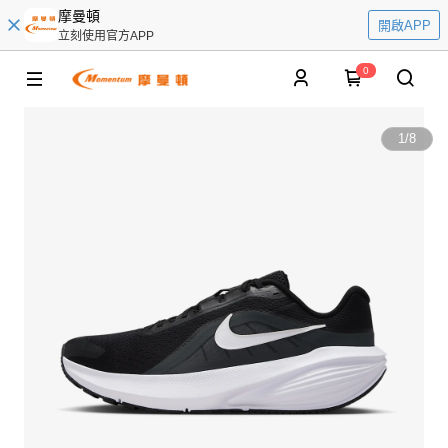
摩曼頓
開啟APP
立刻使用官方APP
0
1
/
8