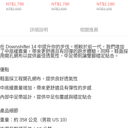
跑步鞋 IB1899100
跑步鞋 FD6476001
步鞋 FJ7765119
NT$1,790
NT$1,790
NT$2,190
NT$2,500
NT$2,500
NT$3,100
詳細說明
相關推薦
在 Downshifter 14 中提升你的步伐。相較於前一代，我們增加
了中底緩震量，帶來更舒適且有回彈的跑步體驗。同時，鞋面採
用開孔網布以提供最佳透氣性，中足帶則讓雙腳穩定貼合。
優點
鞋面採工程開孔網布，提供良好透氣性
中底緩震量增加，帶來更舒適且有彈性的步感
內部中足帶設計，提供中足包覆感與穩定貼合
產品細節
重量：約 358 公克（男款 US 10）