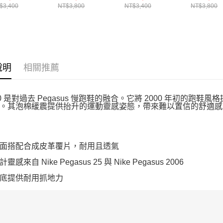
$3,400
NT$3,800
NT$3,400
NT$3,800
說明
相關推薦
000 是對過去 Pegasus 慢跑鞋的融合。它將 2000 年初
。其泡棉緩震提供抬升的運動靈感姿態，帶來難以置信的舒適感
面搭配合成皮革覆片，耐用且透氣
感來自 Nike Pegasus 25 與 Nike Pegasus 2006
底提供耐用抓地力