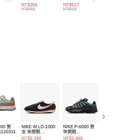
00，滿NT$1,500(含以上)免運費
：結帳手續完成當下不需立刻繳費，但若您需要取消訂單，請聯
 男 中統
ESSENTIAL CR
BBALL 3PR 男女
ANKLE 3PR 男女
NT$365
NT$527
NT$365
的店家。未經商家同意取消之訂單仍視為有效，需透過AFTEE
8104
男女 短統襪
長統襪
踝襪 SX7677010
NT$450
NT$650
NT$450
繳納相關費用。
DX5089103
DA2123010
否成功請以「AFTEE先享後付 」之結帳頁面顯示為準，若有關於
功／繳費後需取消欲退款等相關疑問，請聯繫「AFTEE先享後
援中心」
https://netprotections.freshdesk.com/support/home
項】
恩沛科技股份有限公司提供之「AFTEE先享後付」服務完成之
依本服務之必要範圍內提供個人資料，並將交易相關給付款項請
讓予恩沛科技股份有限公司。
個人資料處理事宜，請瀏覽以下網址：
ee.tw/terms/#terms3
年的使用者請事先徵得法定代理人或監護人之同意方可使用
E先享後付」，若未經同意申辦者引起之損失，本公司不負相關責
AFTEE先享後付」時，將依據個別帳號之用戶狀況，依本公司
核予不同之上限額度；若仍有額度不足之情形，本公司將視審查
用戶進行身份認證。
一人註冊多個帳號或使用他人資訊註冊。若發現惡意使用之情
科技股份有限公司將有權停止該用戶之使用額度並採取法律行
000 男
NIKE W LD-1000
NIKE P-6000 男
NIKE W NIKE P-
120311
女 休閒鞋
休閒鞋
6000 女 休閒鞋
HF3227200
IM5997060
IM5237600
NT$2,390
NT$2,490
NT$2,690