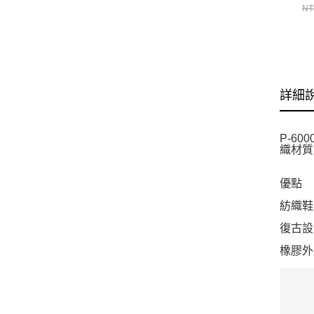
NT
詳細
P-6
織材質
優點
紡織鞋
復古設計靈
橡膠外