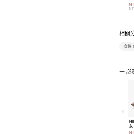
1P
NT
統
NT
相關
女性
一 必
NI
女
HF
NT