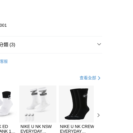
庫商業銀行
第一商業銀行
業銀行
彰化商業銀行
業儲蓄銀行
台北富邦商業銀行
華商業銀行
兆豐國際商業銀行
001
小企業銀行
台中商業銀行
台灣）商業銀行
華泰商業銀行
業銀行
遠東國際商業銀行
類 (3)
業銀行
永豐商業銀行
享後付
業銀行
星展（台灣）商業銀行
KE
全系列鞋款
客服
際商業銀行
中國信託商業銀行
FTEE先享後付」】
鞋類
休閒鞋
天信用卡公司
先享後付是「在收到商品之後才付款」的支付方式。 讓您購物簡單
心！
休閒戶外
鞋
查看全部
：不需註冊會員、不需綁卡、不需儲值。
：只要手機號碼，簡訊認證，即可結帳。
(快速到店)
：先確認商品／服務後，再付款。
00，滿NT$1,500(含以上)免運費
EE先享後付」結帳流程】
方式選擇「AFTEE先享後付」後，將跳轉至「AFTEE先享後
頁面，進行簡訊認證並確認金額後，即可完成結帳。
00，滿NT$1,500(含以上)免運費
成立數日內，您將收到繳費通知簡訊。
費通知簡訊後14天內，點擊此簡訊中的連結，可透過四大超商
市自取
K ED
NIKE U NK NSW
NIKE U NK CREW
NIKE U NK
網路銀行／等多元方式進行付款，方視為交易完成。
ANK 1P
EVERYDAY
EVERYDAY
EVERYDAY LTW