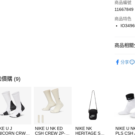
商品編號
合作金
LINE Pay
11667849
華南商
Apple Pay
上海商
商品特色
國泰世
IO3496
悠遊付
臺灣中
匯豐（
全盈+PAY
聯邦商
商品相關分
元大商
AFTEE先
玉山商
品牌
NI
相關說明
分享
台新國
【關於「A
女性商品
台灣樂
AFTEE
便利好安
運動類型
運送方式
價購 (9)
１．簡單
２．便利
7-11取貨
３．安心
每筆NT$1
【「AFT
宅配
１．於結帳
付」結帳
每筆NT$1
２．訂單
３．收到繳
付款後門
KE U J
NIKE U NK ED
NIKE NK
NIKE U N
／ATM／
NICORN CRW
CSH CREW 2P-
HERITAGE S
PLS CSH 