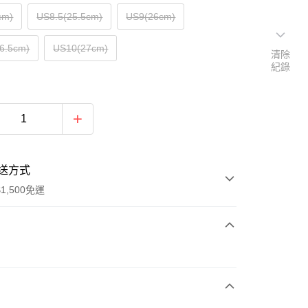
cm)
US8.5(25.5cm)
US9(26cm)
6.5cm)
US10(27cm)
清除
紀錄
送方式
1,500免運
次付款
期付款
0 利率 每期
NT$1,133
21家銀行