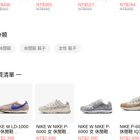
每筆NT$1
※ 請注意
R -160 男女 中
144 EMBRDY 男
SMIT 男女 側背包
144 DBL
$446
NT$365
NT$527
NT$284
絡購買商品
襪 FZ3393100
女 短統襪
BA5871010
襪 DH405
$550
NT$450
NT$650
NT$350
先享後付
FZ3073133
※ 交易是
是否繳費成
付客戶支
分類
【注意事
１．透過由
 休閒鞋
休閒鞋 鞋子
女性 鞋子
交易，需
求債權轉
２．關於
https://aft
３．未成
買清單 一
「AFTE
任。
４．使用「
即時審查
結果請求
５．嚴禁
形，恩沛
動。
KE W LD-1000
NIKE W NIKE P-
NIKE W NIKE P-
NIKE P-6
 休閒鞋
6000 女 休閒鞋
6000 女 休閒鞋
休閒鞋 IQ1
3227602
IM5237100
BV1021014
$2,390
NT$2,690
NT$2,390
NT$2,690