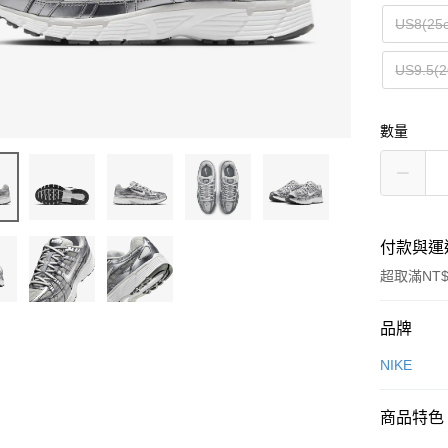
US8(25
US9.5(2
數量
付款與運
超取滿NT$
付款方式
品牌
信用卡一
NIKE
信用卡分
商品特色
3 期 