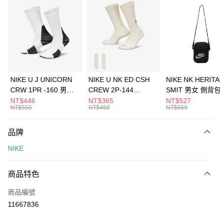
信用卡分期付款
3 期 0 利率 每期
NT$1,133
21家銀行
合作金庫商業銀行
第一商業銀行
LINE Pay
華南商業銀行
彰化商業銀行
Apple Pay
上海商業儲蓄銀行
台北富邦商業銀行
國泰世華商業銀行
兆豐國際商業銀行
悠遊付
臺灣中小企業銀行
台中商業銀行
NIKE U J UNICORN
NIKE U NK ED CSH
NIKE NK HERIT
匯豐（台灣）商業銀行
華泰商業銀行
CRW 1PR -160 男女
CREW 2P-144
SMIT 男女 側背
全盈+PAY
聯邦商業銀行
遠東國際商業銀行
中統襪 FZ3393100
EMBRDY 男女 短統襪
BA5871010
NT$446
NT$365
NT$527
元大商業銀行
永豐商業銀行
NT$550
NT$450
NT$650
AFTEE先享後付
FZ3073133
玉山商業銀行
星展（台灣）商業銀行
相關說明
台新國際商業銀行
中國信託商業銀行
品牌
【關於「AFTEE先享後付」】
台灣樂天信用卡公司
AFTEE先享後付是「在收到商品之後才付款」的支付方式。 讓您購物簡單
運送方式
NIKE
便利好安心！
１．簡單：不需註冊會員、不需綁卡、不需儲值。
7-11取貨(快速到店)
２．便利：只要手機號碼，簡訊認證，即可結帳。
商品特色
每筆NT$100，滿NT$1,500(含以上)免運費
３．安心：先確認商品／服務後，再付款。
商品編號
宅配
【「AFTEE先享後付」結帳流程】
１．於結帳方式選擇「AFTEE先享後付」後，將跳轉至「AFTEE先享後付」
11667836
每筆NT$100，滿NT$1,500(含以上)免運費
結帳頁面，進行簡訊認證並確認金額後，即可完成結帳。