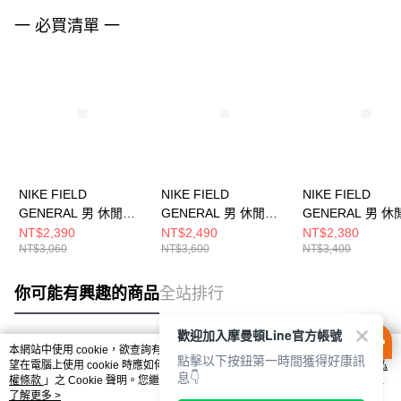
一 必買清單 一
NIKE FIELD
NIKE FIELD
NIKE FIELD
GENERAL 男 休閒鞋
GENERAL 男 休閒鞋
GENERAL 男 休
HF3165300
IF0666100
HF3165001
NT$2,390
NT$2,490
NT$2,380
NT$3,060
NT$3,600
NT$3,400
你可能有興趣的商品
全站排行
歡迎加入摩曼頓Line官方帳號
本網站中使用 cookie，欲查詢有關本網站使用 cookie 方式之詳情，及若您不希
點擊以下按鈕第一時間獲得好康訊
熱門標籤
望在電腦上使用 cookie 時應如何變更電腦的 cookie 設定，請參閱本網站「
隱私
息👇
權條款
」之 Cookie 聲明。您繼續使用本網站即表示您同意本公司得按本網站使
用條款之 Cookie 聲明使用 cookie。
了解更多 >