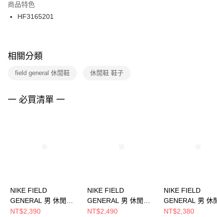
２．訂單成立數日內，您將收到繳費通知簡訊。
商品特色
付款後門市自取
３．收到繳費通知簡訊後14天內，點擊此簡訊中的連結，可透過四大超商／
HF3165201
每筆NT$100，滿NT$1,500(含以上)免運費
ATM／網路銀行／等多元方式進行付款，方視為交易完成。
※ 請注意：結帳手續完成當下不需立刻繳費，但若您需要取消訂單，請聯絡
購買商品的店家。未經商家同意取消之訂單仍視為有效，需透過AFTEE先享
後付繳納相關費用。
※ 交易是否成功請以「AFTEE先享後付 」之結帳頁面顯示為準，若有關於
相關分類
是否繳費成功／繳費後需取消欲退款等相關疑問，請聯繫「AFTEE先享後付
客戶支援中心」
https://netprotections.freshdesk.com/support/home
field general 休閒鞋
休閒鞋 鞋子
【注意事項】
１．透過由恩沛科技股份有限公司提供之「AFTEE先享後付」服務完成之交
一 必買清單 一
易，需依本服務之必要範圍內提供個人資料，並將交易相關給付款項請求債
權轉讓予恩沛科技股份有限公司。
２．關於個人資料處理事宜，請瀏覽以下網址：
https://aftee.tw/terms/#terms3
３．未成年的使用者請事先徵得法定代理人或監護人之同意方可使用
「AFTEE先享後付」，若未經同意申辦者引起之損失，本公司不負相關責
任。
４．使用「AFTEE先享後付」時，將依據個別帳號之用戶狀況，依本公司即
時審查核予不同之上限額度；若仍有額度不足之情形，本公司將視審查結果
請求用戶進行身份認證。
NIKE FIELD
NIKE FIELD
NIKE FIELD
５．嚴禁一人註冊多個帳號或使用他人資訊註冊。若發現惡意使用之情形，
GENERAL 男 休閒鞋
GENERAL 男 休閒鞋
GENERAL 男 休
恩沛科技股份有限公司將有權停止該用戶之使用額度並採取法律行動。
HF3165300
IF0666100
HF3165001
NT$2,390
NT$2,490
NT$2,380