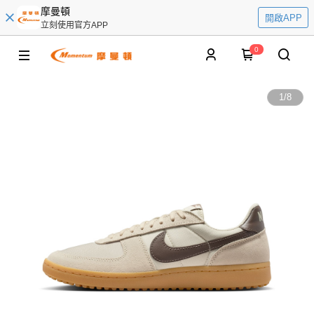
摩曼頓
開啟APP
立刻使用官方APP
0
1
/
8