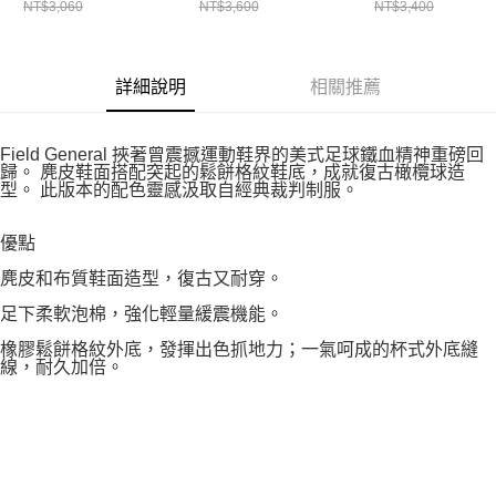
NT$3,060
NT$3,600
NT$3,400
詳細說明
相關推薦
Field General 挾著曾震撼運動鞋界的美式足球鐵血精神重磅回
歸。 麂皮鞋面搭配突起的鬆餅格紋鞋底，成就復古橄欖球造
型。 此版本的配色靈感汲取自經典裁判制服。
優點
麂皮和布質鞋面造型，復古又耐穿。
足下柔軟泡棉，強化輕量緩震機能。
橡膠鬆餅格紋外底，發揮出色抓地力；一氣呵成的杯式外底縫
線，耐久加倍。