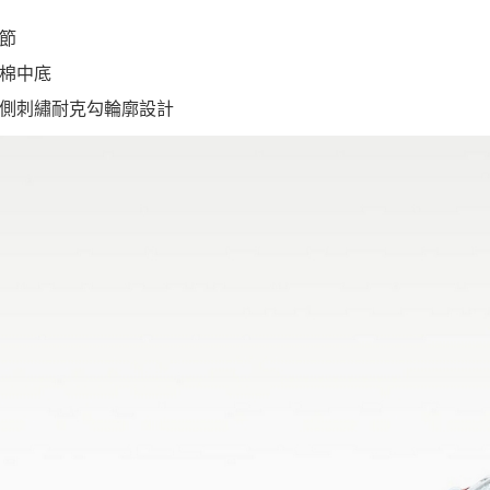
節
棉中底
側刺繡耐克勾輪廓設計