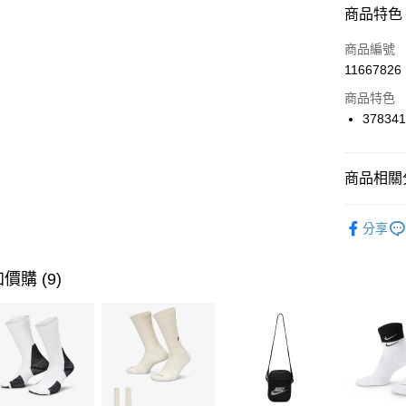
商品特色
3 期 
商品編號
合作金
LINE Pay
11667826
華南商
Apple Pay
上海商
商品特色
國泰世
378341
悠遊付
臺灣中
匯豐（
全盈+PAY
聯邦商
商品相關分
元大商
AFTEE先
玉山商
品牌
NI
相關說明
分享
台新國
【關於「A
男性商品
台灣樂
AFTEE
便利好安
運動類型
運送方式
價購 (9)
１．簡單
２．便利
促銷活動
7-11取貨
３．安心
每筆NT$1
【「AFT
宅配
１．於結帳
付」結帳
每筆NT$1
２．訂單