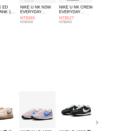
費通知簡訊後14天內，點擊此簡訊中的連結，可透過四大超商
市自取
K ED
NIKE U NK NSW
NIKE U NK CREW
NIKE U NK
網路銀行／等多元方式進行付款，方視為交易完成。
ANK 1P
EVERYDAY
EVERYDAY
EVERYDAY LTW
00，滿NT$1,500(含以上)免運費
：結帳手續完成當下不需立刻繳費，但若您需要取消訂單，請聯
 男 中統
ESSENTIAL CR
BBALL 3PR 男女
ANKLE 3PR 男女
NT$365
NT$527
NT$365
的店家。未經商家同意取消之訂單仍視為有效，需透過AFTEE
8104
男女 短統襪
長統襪
踝襪 SX7677010
NT$450
NT$650
NT$450
繳納相關費用。
DX5089103
DA2123010
否成功請以「AFTEE先享後付 」之結帳頁面顯示為準，若有關於
功／繳費後需取消欲退款等相關疑問，請聯繫「AFTEE先享後
援中心」
https://netprotections.freshdesk.com/support/home
項】
恩沛科技股份有限公司提供之「AFTEE先享後付」服務完成之
依本服務之必要範圍內提供個人資料，並將交易相關給付款項請
讓予恩沛科技股份有限公司。
個人資料處理事宜，請瀏覽以下網址：
ee.tw/terms/#terms3
年的使用者請事先徵得法定代理人或監護人之同意方可使用
E先享後付」，若未經同意申辦者引起之損失，本公司不負相關責
AFTEE先享後付」時，將依據個別帳號之用戶狀況，依本公司
核予不同之上限額度；若仍有額度不足之情形，本公司將視審查
用戶進行身份認證。
一人註冊多個帳號或使用他人資訊註冊。若發現惡意使用之情
科技股份有限公司將有權停止該用戶之使用額度並採取法律行