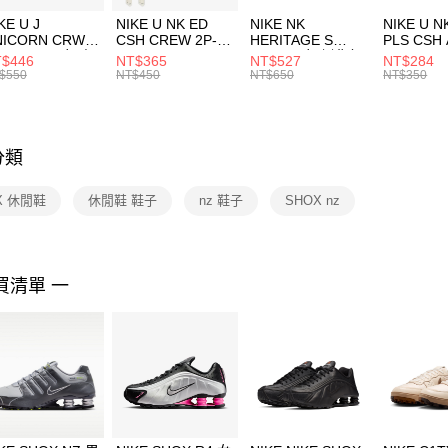
３．收到繳
付款後門
KE U J
NIKE U NK ED
NIKE NK
NIKE U N
／ATM／
NICORN CRW
CSH CREW 2P-
HERITAGE S
PLS CSH 
每筆NT$1
※ 請注意
R -160 男女 中
144 EMBRDY 男
SMIT 男女 側背包
144 DBL
$446
NT$365
NT$527
NT$284
絡購買商品
襪 FZ3393100
女 短統襪
BA5871010
襪 DH405
$550
NT$450
NT$650
NT$350
先享後付
FZ3073133
※ 交易是
是否繳費成
付客戶支
分類
【注意事
１．透過由
X 休閒鞋
休閒鞋 鞋子
nz 鞋子
SHOX nz
交易，需
求債權轉
２．關於
https://aft
３．未成
買清單 一
「AFTE
任。
４．使用「
即時審查
結果請求
５．嚴禁
形，恩沛
動。