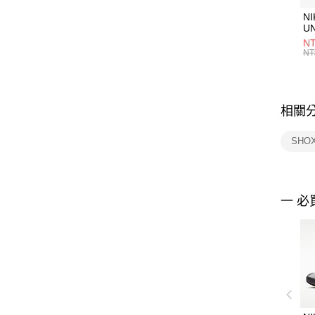
NI
U
1P
NT
統
NT
相關
SHO
一 必