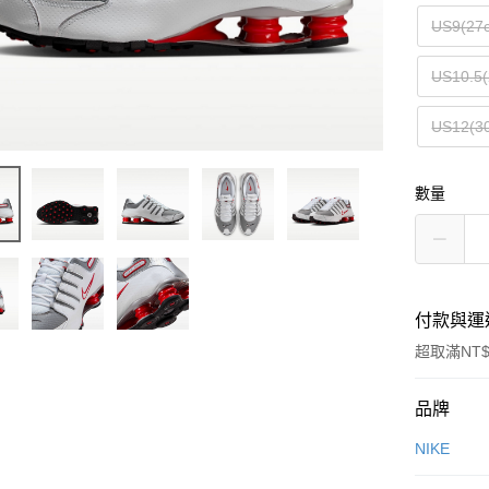
US9(27
US10.5(
US12(3
數量
付款與運
超取滿NT$
付款方式
品牌
信用卡一
NIKE
信用卡分