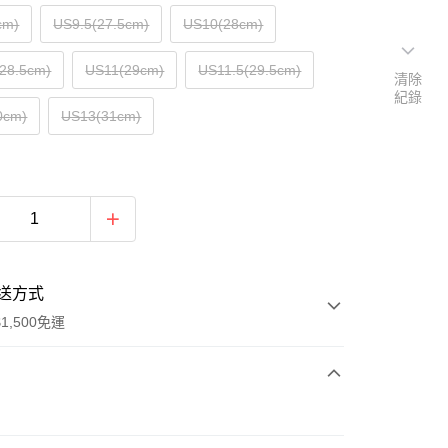
cm)
US9.5(27.5cm)
US10(28cm)
28.5cm)
US11(29cm)
US11.5(29.5cm)
清除
紀錄
0cm)
US13(31cm)
送方式
1,500免運
次付款
期付款