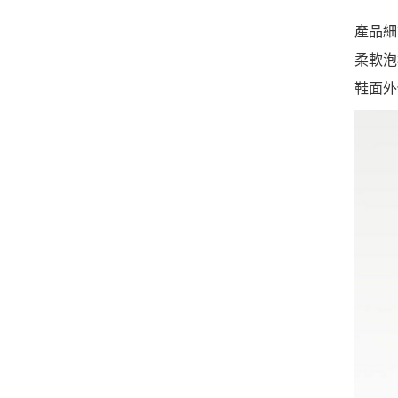
產品細
柔軟泡
鞋面外