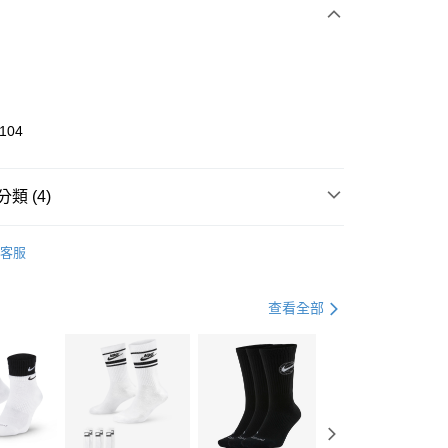
0 利率 每期
NT$1,333
21家銀行
庫商業銀行
第一商業銀行
業銀行
彰化商業銀行
業儲蓄銀行
台北富邦商業銀行
華商業銀行
兆豐國際商業銀行
104
小企業銀行
台中商業銀行
台灣）商業銀行
華泰商業銀行
業銀行
遠東國際商業銀行
類 (4)
業銀行
永豐商業銀行
享後付
業銀行
星展（台灣）商業銀行
KE
全系列鞋款
客服
際商業銀行
中國信託商業銀行
FTEE先享後付」】
鞋類
休閒鞋
天信用卡公司
先享後付是「在收到商品之後才付款」的支付方式。 讓您購物簡單
心！
休閒戶外
鞋
查看全部
：不需註冊會員、不需綁卡、不需儲值。
：只要手機號碼，簡訊認證，即可結帳。
春日輕出走｜休閒鞋 4折起
(快速到店)
：先確認商品／服務後，再付款。
00，滿NT$1,500(含以上)免運費
EE先享後付」結帳流程】
方式選擇「AFTEE先享後付」後，將跳轉至「AFTEE先享後
頁面，進行簡訊認證並確認金額後，即可完成結帳。
00，滿NT$1,500(含以上)免運費
成立數日內，您將收到繳費通知簡訊。