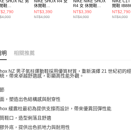
KE SHOX NZ 男
NIKE SHOX R4 女
NIKE NIKE SHOX
NIKE C1
閒鞋
休閒鞋
R4 女 休閒鞋
閒鞋 IB88
8341009
AR3565012
AR3565004
$2,790
NT$3,390
NT$3,390
NT$2,790
$4,000
NT$4,900
NT$4,900
NT$4,000
說明
相關推薦
e Shox NZ 男子氣柱運動鞋採用優質材質，重新演繹 21 世紀初的
統，帶來卓越舒適感，彰顯高性能外觀。
節
面，塑造出色結構感與耐穿性
e Shox 緩震柱最初為提供支撐而設計，帶來優異回彈性能
筒鞋口，造型俐落且舒適
膠外底，提供出色抓地力與耐用性