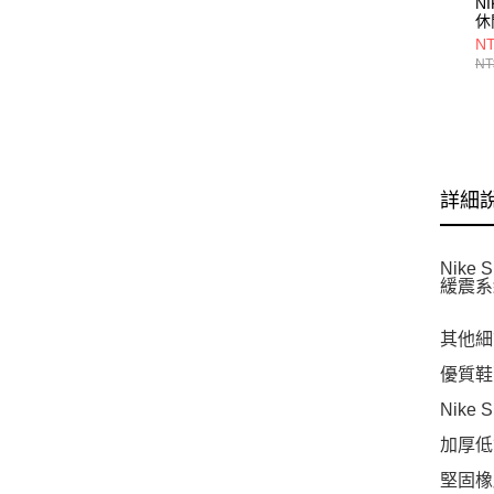
NI
休
37
NT
NT
詳細
Nik
緩震系
其他細
優質鞋
Nik
加厚低
堅固橡