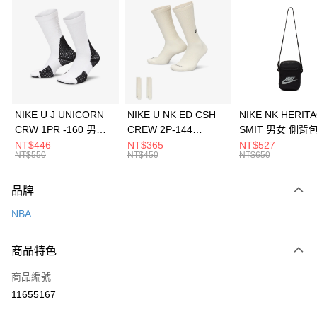
信用卡分期付款
3 期 0 利率 每期
NT$493
21家銀行
合作金庫商業銀行
第一商業銀行
LINE Pay
華南商業銀行
彰化商業銀行
Apple Pay
上海商業儲蓄銀行
台北富邦商業銀行
國泰世華商業銀行
兆豐國際商業銀行
悠遊付
臺灣中小企業銀行
台中商業銀行
NIKE U J UNICORN
NIKE U NK ED CSH
NIKE NK HERIT
匯豐（台灣）商業銀行
華泰商業銀行
CRW 1PR -160 男女
CREW 2P-144
SMIT 男女 側背
全盈+PAY
聯邦商業銀行
遠東國際商業銀行
中統襪 FZ3393100
EMBRDY 男女 短統襪
BA5871010
NT$446
NT$365
NT$527
元大商業銀行
永豐商業銀行
NT$550
NT$450
NT$650
AFTEE先享後付
FZ3073133
玉山商業銀行
星展（台灣）商業銀行
相關說明
台新國際商業銀行
中國信託商業銀行
品牌
【關於「AFTEE先享後付」】
台灣樂天信用卡公司
AFTEE先享後付是「在收到商品之後才付款」的支付方式。 讓您購物簡單
運送方式
NBA
便利好安心！
１．簡單：不需註冊會員、不需綁卡、不需儲值。
7-11取貨(快速到店)
２．便利：只要手機號碼，簡訊認證，即可結帳。
商品特色
每筆NT$100，滿NT$1,500(含以上)免運費
３．安心：先確認商品／服務後，再付款。
商品編號
宅配
【「AFTEE先享後付」結帳流程】
１．於結帳方式選擇「AFTEE先享後付」後，將跳轉至「AFTEE先享後付」
11655167
每筆NT$100，滿NT$1,500(含以上)免運費
結帳頁面，進行簡訊認證並確認金額後，即可完成結帳。