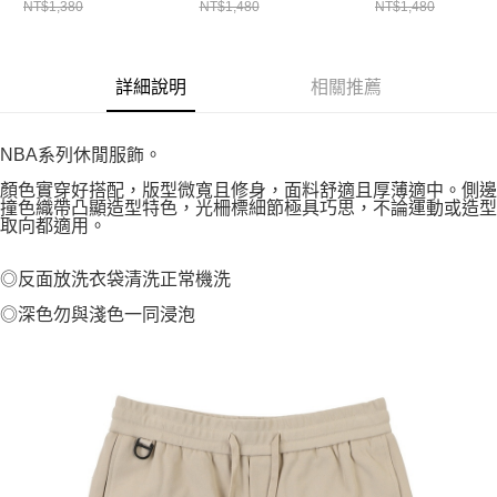
NT$1,380
NT$1,480
NT$1,480
詳細說明
相關推薦
NBA系列休閒服飾。
顏色實穿好搭配，版型微寬且修身，面料舒適且厚薄適中。側邊
撞色織帶凸顯造型特色，光柵標細節極具巧思，不論運動或造型
取向都適用。
◎反面放洗衣袋清洗正常機洗
◎深色勿與淺色一同浸泡