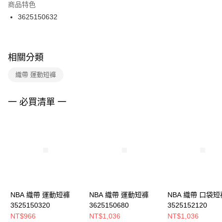
２．訂單成立數日內，您將收到繳費通知簡訊。
商品特色
付款後門市自取
３．收到繳費通知簡訊後14天內，點擊此簡訊中的連結，可透過四大超商／
3625150632
每筆NT$100，滿NT$1,500(含以上)免運費
ATM／網路銀行／等多元方式進行付款，方視為交易完成。
※ 請注意：結帳手續完成當下不需立刻繳費，但若您需要取消訂單，請聯絡
購買商品的店家。未經商家同意取消之訂單仍視為有效，需透過AFTEE先享
後付繳納相關費用。
※ 交易是否成功請以「AFTEE先享後付 」之結帳頁面顯示為準，若有關於
相關分類
是否繳費成功／繳費後需取消欲退款等相關疑問，請聯繫「AFTEE先享後付
客戶支援中心」
https://netprotections.freshdesk.com/support/home
織帶 運動短褲
【注意事項】
１．透過由恩沛科技股份有限公司提供之「AFTEE先享後付」服務完成之交
一 必買清單 一
易，需依本服務之必要範圍內提供個人資料，並將交易相關給付款項請求債
權轉讓予恩沛科技股份有限公司。
２．關於個人資料處理事宜，請瀏覽以下網址：
https://aftee.tw/terms/#terms3
３．未成年的使用者請事先徵得法定代理人或監護人之同意方可使用
「AFTEE先享後付」，若未經同意申辦者引起之損失，本公司不負相關責
任。
４．使用「AFTEE先享後付」時，將依據個別帳號之用戶狀況，依本公司即
時審查核予不同之上限額度；若仍有額度不足之情形，本公司將視審查結果
請求用戶進行身份認證。
NBA 織帶 運動短褲
NBA 織帶 運動短褲
NBA 織帶 口袋短
５．嚴禁一人註冊多個帳號或使用他人資訊註冊。若發現惡意使用之情形，
3525150320
3625150680
3525152120
恩沛科技股份有限公司將有權停止該用戶之使用額度並採取法律行動。
NT$966
NT$1,036
NT$1,036