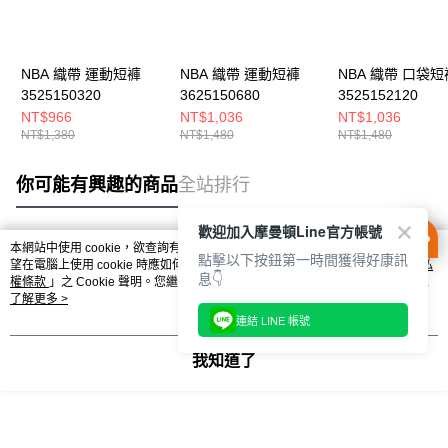
NBA 織帶 運動短褲
NBA 織帶 運動短褲
NBA 織帶 口袋短
3525150320
3625150680
3525152120
NT$966
NT$1,036
NT$1,036
NT$1,380
NT$1,480
NT$1,480
你可能有興趣的商品
全站排行
歡迎加入摩曼頓Line官方帳號
本網站中使用 cookie，欲查詢有關本網站使用 cookie 方式之詳情，及若您不希
點擊以下按鈕第一時間獲得好康訊
熱門標籤
望在電腦上使用 cookie 時應如何變更電腦的 cookie 設定，請參閱本網站「
隱私
息👇
權條款
」之 Cookie 聲明。您繼續使用本網站即表示您同意本公司得按本網站使
用條款之 Cookie 聲明使用 cookie。
了解更多 >
連結 LINE 帳號
我知道了