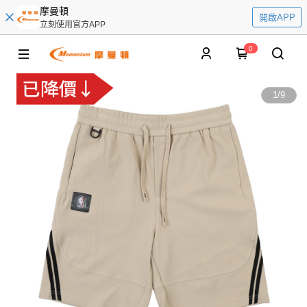
摩曼頓
開啟APP
立刻使用官方APP
0
1
/
9