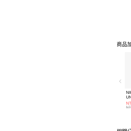
商品加
NI
U
1P
NT
統
NT