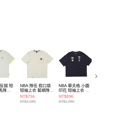
項】
恩沛科技股份有限公司提供之「AFTEE先享後付」服務完成之
依本服務之必要範圍內提供個人資料，並將交易相關給付款項請
讓予恩沛科技股份有限公司。
個人資料處理事宜，請瀏覽以下網址：
ee.tw/terms/#terms3
年的使用者請事先徵得法定代理人或監護人之同意方可使用
E先享後付」，若未經同意申辦者引起之損失，本公司不負相關責
AFTEE先享後付」時，將依據個別帳號之用戶狀況，依本公司
核予不同之上限額度；若仍有額度不足之情形，本公司將視審查
用戶進行身份認證。
一人註冊多個帳號或使用他人資訊註冊。若發現惡意使用之情
科技股份有限公司將有權停止該用戶之使用額度並採取法律行
 反摺 短
NBA 隊伍 假口袋
NBA 華夫格 小圖
NBA 落肩 BOX刺
馬隊
短袖上衣 藍網隊
印花 短袖上衣 溜
繡 短袖上衣 溜馬
31
3625100409
馬隊 3625107382
隊 3625101311
NT$756
NT$896
NT$896
NT$1,080
NT$1,280
NT$1,280