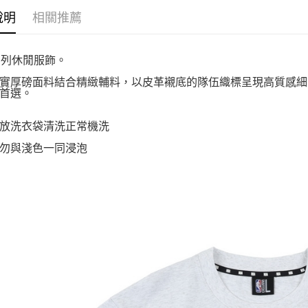
說明
相關推薦
系列休閒服飾。
實厚磅面料結合精緻輔料，以皮革襯底的隊伍織標呈現高質感細
首選。
放洗衣袋清洗正常機洗
勿與淺色一同浸泡