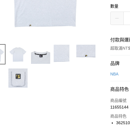
數量
付款與運
超取滿NT$
付款方式
品牌
信用卡一
NBA
信用卡分
商品特色
3 期 
商品編號
合作金
LINE Pay
11655144
華南商
Apple Pay
上海商
商品特色
國泰世
362510
悠遊付
臺灣中