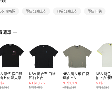
分類
【注意事
１．透過由
上衣 溜馬隊
隊伍 短袖上衣
口袋 短袖上衣
隊伍 口袋
交易，需
求債權轉
２．關於
https://aft
３．未成
買清單 一
「AFTE
任。
４．使用「
即時審查
結果請求
５．嚴禁
形，恩沛
動。
BA 隊伍 假口袋
NBA 風衣布 口袋
NBA 風衣布 口袋
NBA 跳色
袖上衣 熱火隊
短袖上衣
短袖上衣
袖上衣 溜
25100620
3525149820
3525149872
35251051
$756
NT$1,176
NT$1,176
NT$896
$1,080
NT$1,680
NT$1,680
NT$1,280