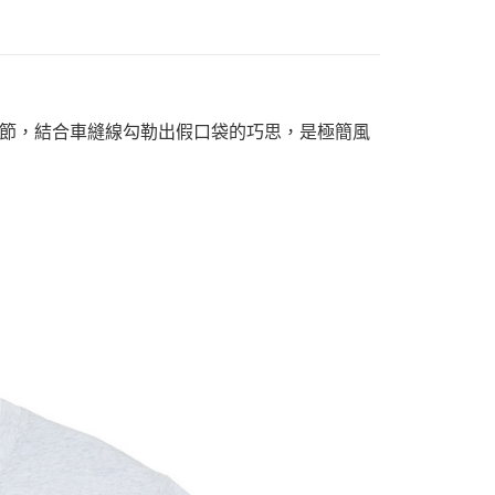
節，結合車縫線勾勒出假口袋的巧思，是極簡風