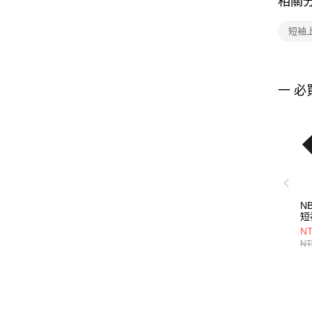
相關
短袖
一 必
N
短
36
NT
NT