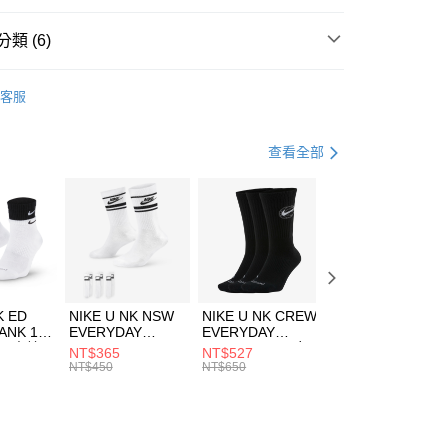
台灣）商業銀行
華泰商業銀行
業銀行
遠東國際商業銀行
類 (6)
業銀行
永豐商業銀行
享後付
業銀行
星展（台灣）商業銀行
A
全系列服飾
客服
際商業銀行
中國信託商業銀行
FTEE先享後付」】
上衣
短袖上衣
天信用卡公司
先享後付是「在收到商品之後才付款」的支付方式。 讓您購物簡單
心！
年
上衣
短袖上衣
查看全部
：不需註冊會員、不需綁卡、不需儲值。
：只要手機號碼，簡訊認證，即可結帳。
休閒戶外
服飾
(快速到店)
：先確認商品／服務後，再付款。
00，滿NT$1,500(含以上)免運費
清爽穿搭｜短袖上衣4折起
EE先享後付」結帳流程】
專區⬇
方式選擇「AFTEE先享後付」後，將跳轉至「AFTEE先享後
頁面，進行簡訊認證並確認金額後，即可完成結帳。
00，滿NT$1,500(含以上)免運費
成立數日內，您將收到繳費通知簡訊。
費通知簡訊後14天內，點擊此簡訊中的連結，可透過四大超商
市自取
K ED
NIKE U NK NSW
NIKE U NK CREW
NIKE U NK
網路銀行／等多元方式進行付款，方視為交易完成。
ANK 1P
EVERYDAY
EVERYDAY
EVERYDAY LTW
00，滿NT$1,500(含以上)免運費
：結帳手續完成當下不需立刻繳費，但若您需要取消訂單，請聯
 男 中統
ESSENTIAL CR
BBALL 3PR 男女
ANKLE 3PR 男女
NT$365
NT$527
NT$365
的店家。未經商家同意取消之訂單仍視為有效，需透過AFTEE
8104
男女 短統襪
長統襪
踝襪 SX7677010
NT$450
NT$650
NT$450
繳納相關費用。
DX5089103
DA2123010
否成功請以「AFTEE先享後付 」之結帳頁面顯示為準，若有關於
功／繳費後需取消欲退款等相關疑問，請聯繫「AFTEE先享後
援中心」
https://netprotections.freshdesk.com/support/home