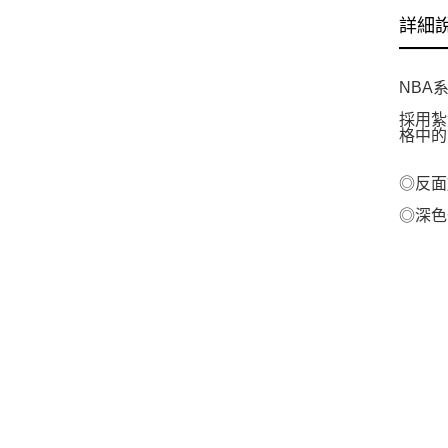
詳細
NBA
採用紮
格中的
◎反面
◎深色