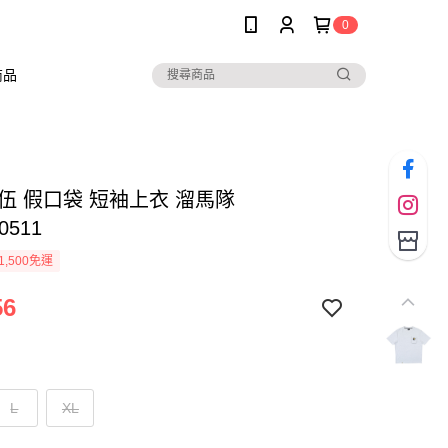
0
商品
隊伍 假口袋 短袖上衣 溜馬隊
0511
1,500免運
56
L
XL