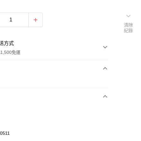
清除
紀錄
送方式
1,500免運
次付款
期付款
0 利率 每期
NT$360
21家銀行
庫商業銀行
第一商業銀行
業銀行
彰化商業銀行
業儲蓄銀行
台北富邦商業銀行
華商業銀行
兆豐國際商業銀行
0511
小企業銀行
台中商業銀行