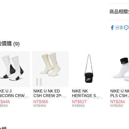
匯豐（
全盈+PAY
聯邦商
商品相關分
元大商
AFTEE先
玉山商
品牌
NB
相關說明
分享
台新國
【關於「A
男性商品
台灣樂
AFTEE
便利好安
兒童/青少
運送方式
價購 (9)
１．簡單
２．便利
運動類型
7-11取貨
３．安心
每筆NT$1
促銷活動
【「AFT
限時降價
宅配
１．於結帳
付」結帳
每筆NT$1
２．訂單
３．收到繳
付款後門
KE U J
NIKE U NK ED
NIKE NK
NIKE U N
／ATM／
NICORN CRW
CSH CREW 2P-
HERITAGE S
PLS CSH 
每筆NT$1
※ 請注意
R -160 男女 中
144 EMBRDY 男
SMIT 男女 側背包
144 DBL
$446
NT$365
NT$527
NT$284
絡購買商品
襪 FZ3393100
女 短統襪
BA5871010
襪 DH405
$550
NT$450
NT$650
NT$350
先享後付
FZ3073133
※ 交易是
是否繳費成
付客戶支