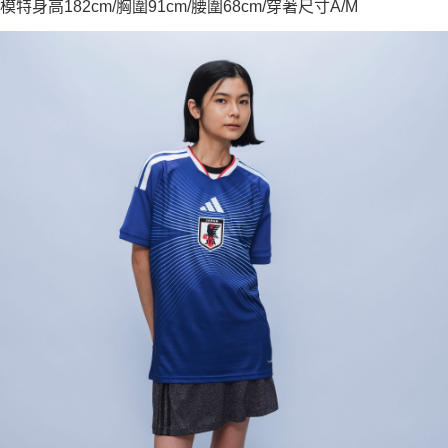
模特身高182cm/胸圍91cm/腰圍68cm/穿著尺寸A/M