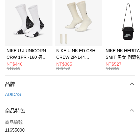
信用卡分期付款
3 期 0 利率 每期
NT$963
21家銀行
合作金庫商業銀行
第一商業銀行
LINE Pay
華南商業銀行
彰化商業銀行
Apple Pay
上海商業儲蓄銀行
台北富邦商業銀行
國泰世華商業銀行
兆豐國際商業銀行
悠遊付
臺灣中小企業銀行
台中商業銀行
NIKE U J UNICORN
NIKE U NK ED CSH
NIKE NK HERIT
匯豐（台灣）商業銀行
華泰商業銀行
CRW 1PR -160 男女
CREW 2P-144
SMIT 男女 側背
全盈+PAY
聯邦商業銀行
遠東國際商業銀行
中統襪 FZ3393100
EMBRDY 男女 短統襪
BA5871010
NT$446
NT$365
NT$527
元大商業銀行
永豐商業銀行
NT$550
NT$450
NT$650
AFTEE先享後付
FZ3073133
玉山商業銀行
星展（台灣）商業銀行
相關說明
台新國際商業銀行
中國信託商業銀行
品牌
【關於「AFTEE先享後付」】
台灣樂天信用卡公司
AFTEE先享後付是「在收到商品之後才付款」的支付方式。 讓您購物簡單
運送方式
ADIDAS
便利好安心！
１．簡單：不需註冊會員、不需綁卡、不需儲值。
7-11取貨(快速到店)
２．便利：只要手機號碼，簡訊認證，即可結帳。
商品特色
每筆NT$100，滿NT$1,500(含以上)免運費
３．安心：先確認商品／服務後，再付款。
商品編號
宅配
【「AFTEE先享後付」結帳流程】
１．於結帳方式選擇「AFTEE先享後付」後，將跳轉至「AFTEE先享後付」
11655090
每筆NT$100，滿NT$1,500(含以上)免運費
結帳頁面，進行簡訊認證並確認金額後，即可完成結帳。