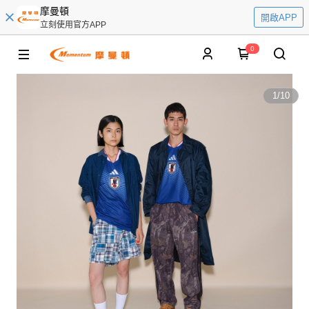
摩曼頓
開啟APP
立刻使用官方APP
0
1
/
10