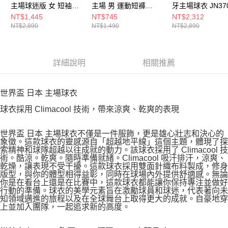
主場球迷版 女 短袖球
主場 男 運動短褲
牙主場球衣 JN37
衣 JZ9684
JN1868
NT$1,445
NT$745
NT$2,312
NT$2,890
NT$1,490
NT$2,890
詳細說明
相關推薦
世界盃 日本 主場球衣
球衣採用 Climacool 技術，帶來涼爽、乾爽的表現
世界盃 日本 主場球衣不僅是一件服飾，更是雄心壯志和決心的
象徵。這款球衣的靈感源自「超越地平線」這個主題，體現了探
索精神和球隊超越以往成就的動力。該球衣採用了 Climacool 技
術。酷涼。乾爽。隨時準備就緒。Climacool 吸汗排汗，涼爽、
乾燥，讓表現不受干擾。這款球衣採用雙面針織布料製成，修身
版型，與你的體型相得益彰，同時在球場內外提供舒適感。無論
你是在看台上還是在比賽中，這款球衣都能讓你保持專注並做好
行動的準備。球衣的美學元素旨在激勵球員和球迷，代表著向未
知領域邁進的旅程以及在全球舞台上取得更大的成就。自豪地穿
上並加入團隊，一起追求新的高度。