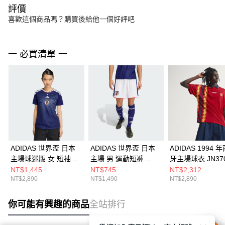
評價
喜歡這個商品嗎？購買後給他一個好評吧
一 必買清單 一
ADIDAS 世界盃 日本
ADIDAS 世界盃 日本
ADIDAS 1994 
主場球迷版 女 短袖球
主場 男 運動短褲
牙主場球衣 JN37
衣 JZ9684
JN1868
NT$1,445
NT$745
NT$2,312
NT$2,890
NT$1,490
NT$2,890
你可能有興趣的商品
全站排行