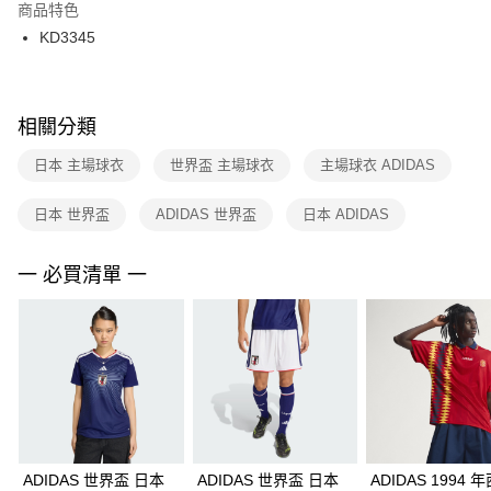
２．訂單成立數日內，您將收到繳費通知簡訊。
商品特色
付款後門市自取
３．收到繳費通知簡訊後14天內，點擊此簡訊中的連結，可透過四大超商／
KD3345
每筆NT$100，滿NT$1,500(含以上)免運費
ATM／網路銀行／等多元方式進行付款，方視為交易完成。
※ 請注意：結帳手續完成當下不需立刻繳費，但若您需要取消訂單，請聯絡
購買商品的店家。未經商家同意取消之訂單仍視為有效，需透過AFTEE先享
後付繳納相關費用。
※ 交易是否成功請以「AFTEE先享後付 」之結帳頁面顯示為準，若有關於
相關分類
是否繳費成功／繳費後需取消欲退款等相關疑問，請聯繫「AFTEE先享後付
客戶支援中心」
https://netprotections.freshdesk.com/support/home
日本 主場球衣
世界盃 主場球衣
主場球衣 ADIDAS
【注意事項】
日本 世界盃
ADIDAS 世界盃
日本 ADIDAS
１．透過由恩沛科技股份有限公司提供之「AFTEE先享後付」服務完成之交
易，需依本服務之必要範圍內提供個人資料，並將交易相關給付款項請求債
權轉讓予恩沛科技股份有限公司。
一 必買清單 一
２．關於個人資料處理事宜，請瀏覽以下網址：
https://aftee.tw/terms/#terms3
３．未成年的使用者請事先徵得法定代理人或監護人之同意方可使用
「AFTEE先享後付」，若未經同意申辦者引起之損失，本公司不負相關責
任。
４．使用「AFTEE先享後付」時，將依據個別帳號之用戶狀況，依本公司即
時審查核予不同之上限額度；若仍有額度不足之情形，本公司將視審查結果
請求用戶進行身份認證。
５．嚴禁一人註冊多個帳號或使用他人資訊註冊。若發現惡意使用之情形，
恩沛科技股份有限公司將有權停止該用戶之使用額度並採取法律行動。
ADIDAS 世界盃 日本
ADIDAS 世界盃 日本
ADIDAS 1994 