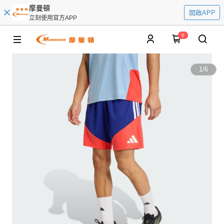
摩曼頓
開啟APP
立刻使用官方APP
0
1
/
6