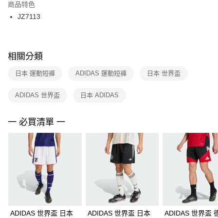
２．訂單成立數日內，您將收到繳費通知簡訊。
商品特色
付款後門市自取
３．收到繳費通知簡訊後14天內，點擊此簡訊中的連結，可透過四大超商／
JZ7113
每筆NT$100，滿NT$1,500(含以上)免運費
ATM／網路銀行／等多元方式進行付款，方視為交易完成。
※ 請注意：結帳手續完成當下不需立刻繳費，但若您需要取消訂單，請聯絡
購買商品的店家。未經商家同意取消之訂單仍視為有效，需透過AFTEE先享
後付繳納相關費用。
※ 交易是否成功請以「AFTEE先享後付 」之結帳頁面顯示為準，若有關於
相關分類
是否繳費成功／繳費後需取消欲退款等相關疑問，請聯繫「AFTEE先享後付
客戶支援中心」
https://netprotections.freshdesk.com/support/home
日本 運動短褲
ADIDAS 運動短褲
日本 世界盃
【注意事項】
ADIDAS 世界盃
日本 ADIDAS
１．透過由恩沛科技股份有限公司提供之「AFTEE先享後付」服務完成之交
易，需依本服務之必要範圍內提供個人資料，並將交易相關給付款項請求債
權轉讓予恩沛科技股份有限公司。
一 必買清單 一
２．關於個人資料處理事宜，請瀏覽以下網址：
https://aftee.tw/terms/#terms3
３．未成年的使用者請事先徵得法定代理人或監護人之同意方可使用
「AFTEE先享後付」，若未經同意申辦者引起之損失，本公司不負相關責
任。
４．使用「AFTEE先享後付」時，將依據個別帳號之用戶狀況，依本公司即
時審查核予不同之上限額度；若仍有額度不足之情形，本公司將視審查結果
請求用戶進行身份認證。
５．嚴禁一人註冊多個帳號或使用他人資訊註冊。若發現惡意使用之情形，
恩沛科技股份有限公司將有權停止該用戶之使用額度並採取法律行動。
ADIDAS 世界盃 日本
ADIDAS 世界盃 日本
ADIDAS 世界盃 