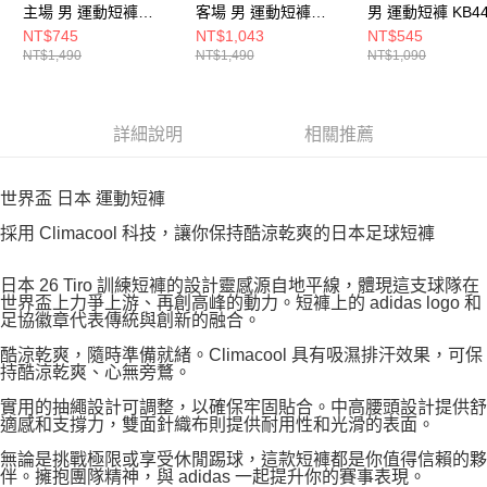
主場 男 運動短褲
客場 男 運動短褲
男 運動短褲 KB44
JN1868
JN1877
NT$745
NT$1,043
NT$545
NT$1,490
NT$1,490
NT$1,090
詳細說明
相關推薦
世界盃 日本 運動短褲
採用 Climacool 科技，讓你保持酷涼乾爽的日本足球短褲
日本 26 Tiro 訓練短褲的設計靈感源自地平線，體現這支球隊在
世界盃上力爭上游、再創高峰的動力。短褲上的 adidas logo 和
足協徽章代表傳統與創新的融合。
酷涼乾爽，隨時準備就緒。Climacool 具有吸濕排汗效果，可保
持酷涼乾爽、心無旁鶩。
實用的抽繩設計可調整，以確保牢固貼合。中高腰頭設計提供舒
適感和支撐力，雙面針織布則提供耐用性和光滑的表面。
無論是挑戰極限或享受休閒踢球，這款短褲都是你值得信賴的夥
伴。擁抱團隊精神，與 adidas 一起提升你的賽事表現。