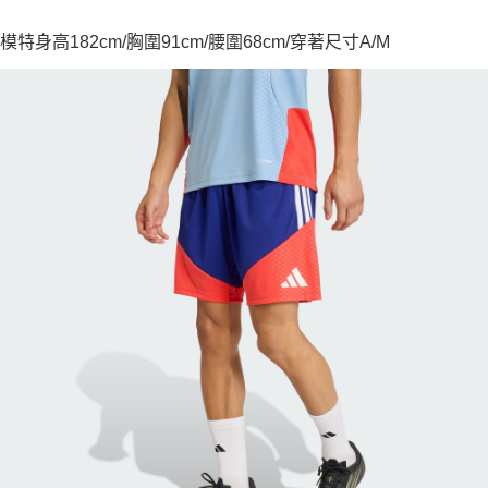
模特身高182cm/胸圍91cm/腰圍68cm/穿著尺寸A/M