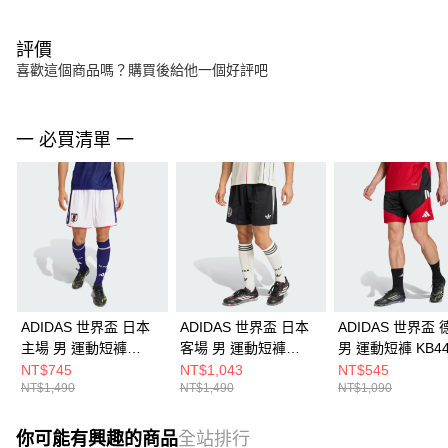
評價
喜歡這個商品嗎？購買後給他一個好評吧
一 必買清單 一
ADIDAS 世界盃 日本
ADIDAS 世界盃 日本
ADIDAS 世界盃 
主場 男 運動短褲
客場 男 運動短褲
男 運動短褲 KB44
JN1868
JN1877
NT$745
NT$1,043
NT$545
NT$1,490
NT$1,490
NT$1,090
你可能有興趣的商品
全站排行