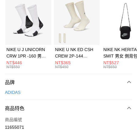
信用卡分期付款
3 期 0 利率 每期
NT$363
21家銀行
合作金庫商業銀行
第一商業銀行
LINE Pay
華南商業銀行
彰化商業銀行
Apple Pay
上海商業儲蓄銀行
台北富邦商業銀行
國泰世華商業銀行
兆豐國際商業銀行
悠遊付
臺灣中小企業銀行
台中商業銀行
NIKE U J UNICORN
NIKE U NK ED CSH
NIKE NK HERIT
匯豐（台灣）商業銀行
華泰商業銀行
CRW 1PR -160 男女
CREW 2P-144
SMIT 男女 側背
全盈+PAY
聯邦商業銀行
遠東國際商業銀行
中統襪 FZ3393100
EMBRDY 男女 短統襪
BA5871010
NT$446
NT$365
NT$527
元大商業銀行
永豐商業銀行
NT$550
NT$450
NT$650
AFTEE先享後付
FZ3073133
玉山商業銀行
星展（台灣）商業銀行
相關說明
台新國際商業銀行
中國信託商業銀行
品牌
【關於「AFTEE先享後付」】
台灣樂天信用卡公司
AFTEE先享後付是「在收到商品之後才付款」的支付方式。 讓您購物簡單
運送方式
ADIDAS
便利好安心！
１．簡單：不需註冊會員、不需綁卡、不需儲值。
7-11取貨(快速到店)
２．便利：只要手機號碼，簡訊認證，即可結帳。
商品特色
每筆NT$100，滿NT$1,500(含以上)免運費
３．安心：先確認商品／服務後，再付款。
商品編號
宅配
【「AFTEE先享後付」結帳流程】
１．於結帳方式選擇「AFTEE先享後付」後，將跳轉至「AFTEE先享後付」
11655071
每筆NT$100，滿NT$1,500(含以上)免運費
結帳頁面，進行簡訊認證並確認金額後，即可完成結帳。