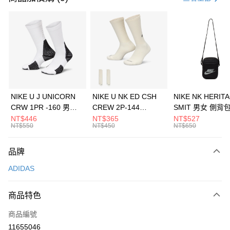
信用卡分期付款
3 期 0 利率 每期
NT$1,530
21家銀行
合作金庫商業銀行
第一商業銀行
LINE Pay
華南商業銀行
彰化商業銀行
Apple Pay
上海商業儲蓄銀行
台北富邦商業銀行
國泰世華商業銀行
兆豐國際商業銀行
悠遊付
臺灣中小企業銀行
台中商業銀行
NIKE U J UNICORN
NIKE U NK ED CSH
NIKE NK HERIT
匯豐（台灣）商業銀行
華泰商業銀行
CRW 1PR -160 男女
CREW 2P-144
SMIT 男女 側背
全盈+PAY
聯邦商業銀行
遠東國際商業銀行
中統襪 FZ3393100
EMBRDY 男女 短統襪
BA5871010
NT$446
NT$365
NT$527
元大商業銀行
永豐商業銀行
NT$550
NT$450
NT$650
AFTEE先享後付
FZ3073133
玉山商業銀行
星展（台灣）商業銀行
相關說明
台新國際商業銀行
中國信託商業銀行
品牌
【關於「AFTEE先享後付」】
台灣樂天信用卡公司
AFTEE先享後付是「在收到商品之後才付款」的支付方式。 讓您購物簡單
運送方式
ADIDAS
便利好安心！
１．簡單：不需註冊會員、不需綁卡、不需儲值。
7-11取貨(快速到店)
２．便利：只要手機號碼，簡訊認證，即可結帳。
商品特色
每筆NT$100，滿NT$1,500(含以上)免運費
３．安心：先確認商品／服務後，再付款。
商品編號
宅配
【「AFTEE先享後付」結帳流程】
１．於結帳方式選擇「AFTEE先享後付」後，將跳轉至「AFTEE先享後付」
11655046
每筆NT$100，滿NT$1,500(含以上)免運費