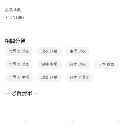
結帳頁面，進行簡訊認證並確認金額後，即可完成結帳。
２．訂單成立數日內，您將收到繳費通知簡訊。
商品特色
付款後門市自取
３．收到繳費通知簡訊後14天內，點擊此簡訊中的連結，可透過四大超商／
JN1867
每筆NT$100，滿NT$1,500(含以上)免運費
ATM／網路銀行／等多元方式進行付款，方視為交易完成。
※ 請注意：結帳手續完成當下不需立刻繳費，但若您需要取消訂單，請聯絡
購買商品的店家。未經商家同意取消之訂單仍視為有效，需透過AFTEE先享
後付繳納相關費用。
※ 交易是否成功請以「AFTEE先享後付 」之結帳頁面顯示為準，若有關於
相關分類
是否繳費成功／繳費後需取消欲退款等相關疑問，請聯繫「AFTEE先享後付
客戶支援中心」
https://netprotections.freshdesk.com/support/home
世界盃 球衣
球衣 短袖
主場 球衣
【注意事項】
世界盃 球員
短袖 主場
日本 球衣
日本 球員
１．透過由恩沛科技股份有限公司提供之「AFTEE先享後付」服務完成之交
易，需依本服務之必要範圍內提供個人資料，並將交易相關給付款項請求債
權轉讓予恩沛科技股份有限公司。
世界盃 主場
球員 短袖
日本 世界盃
２．關於個人資料處理事宜，請瀏覽以下網址：
https://aftee.tw/terms/#terms3
３．未成年的使用者請事先徵得法定代理人或監護人之同意方可使用
一 必買清單 一
「AFTEE先享後付」，若未經同意申辦者引起之損失，本公司不負相關責
任。
４．使用「AFTEE先享後付」時，將依據個別帳號之用戶狀況，依本公司即
時審查核予不同之上限額度；若仍有額度不足之情形，本公司將視審查結果
請求用戶進行身份認證。
５．嚴禁一人註冊多個帳號或使用他人資訊註冊。若發現惡意使用之情形，
恩沛科技股份有限公司將有權停止該用戶之使用額度並採取法律行動。