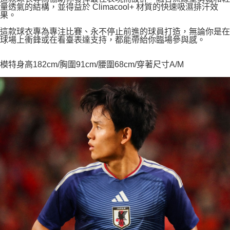
量透氣的結構，並得益於 Climacool+ 材質的快速吸濕排汗效
果。
這款球衣專為專注比賽、永不停止前進的球員打造，無論你是在
球場上衝鋒或在看臺表達支持，都能帶給你臨場參與感。
模特身高182cm/胸圍91cm/腰圍68cm/穿著尺寸A/M