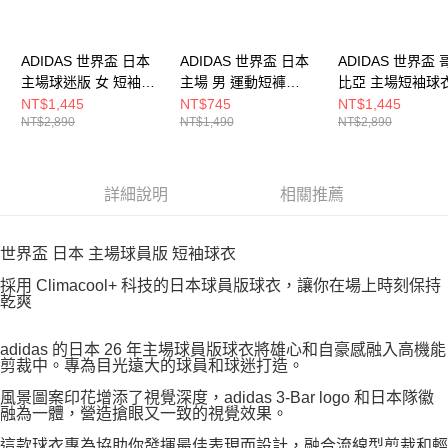
ADIDAS 世界盃 日本
ADIDAS 世界盃 日本
ADIDAS 世界盃 
主場球迷版 女 短袖球
主場 男 運動短褲
比亞 主場短袖球
衣 JZ9684
JN1868
JL6972
NT$1,445
NT$745
NT$1,445
NT$2,890
NT$1,490
NT$2,890
詳細說明
相關推薦
世界盃 日本 主場球員版 短袖球衣
採用 Climacool+ 科技的日本球員版球衣，讓你在場上時刻保持
乾爽
adidas 的日本 26 年主場球員版球衣將雄心和自豪感融入高機能
剪裁中。專為目光遠大的球員和球迷打造。
風景圖案印花增添了視覺深度，adidas 3-Bar logo 和日本隊徽
融為一體，營造搶眼又一致的視覺效果。
這款球衣專為協助你發揮最佳表現而設計，融合流線型剪裁和輕