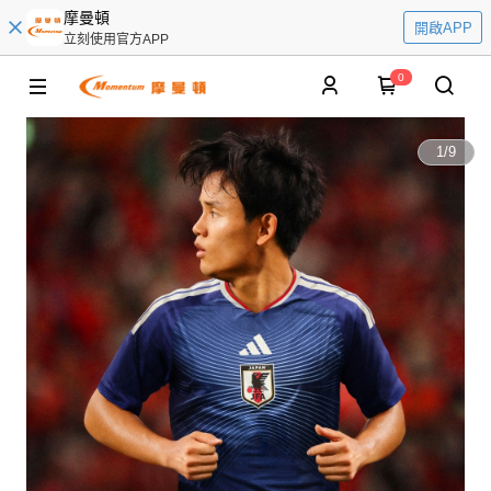
摩曼頓
開啟APP
立刻使用官方APP
0
1
/
9