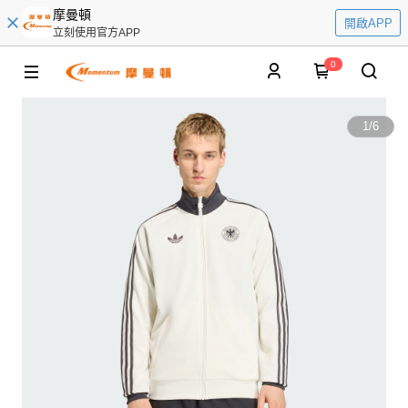
摩曼頓
開啟APP
立刻使用官方APP
0
1
/
6