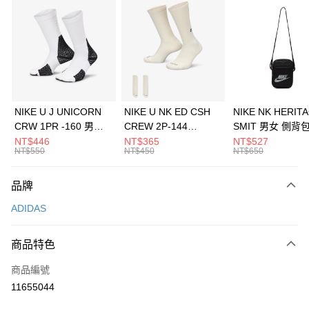
信用卡分期付款
3 期 0 利率 每期
NT$1,163
21家銀行
合作金庫商業銀行
第一商業銀行
LINE Pay
華南商業銀行
彰化商業銀行
Apple Pay
上海商業儲蓄銀行
台北富邦商業銀行
國泰世華商業銀行
兆豐國際商業銀行
悠遊付
臺灣中小企業銀行
台中商業銀行
NIKE U J UNICORN
NIKE U NK ED CSH
NIKE NK HERIT
匯豐（台灣）商業銀行
華泰商業銀行
CRW 1PR -160 男女
CREW 2P-144
SMIT 男女 側背
全盈+PAY
聯邦商業銀行
遠東國際商業銀行
中統襪 FZ3393100
EMBRDY 男女 短統襪
BA5871010
NT$446
NT$365
NT$527
元大商業銀行
永豐商業銀行
NT$550
NT$450
NT$650
AFTEE先享後付
FZ3073133
玉山商業銀行
星展（台灣）商業銀行
相關說明
台新國際商業銀行
中國信託商業銀行
品牌
【關於「AFTEE先享後付」】
台灣樂天信用卡公司
AFTEE先享後付是「在收到商品之後才付款」的支付方式。 讓您購物簡單
運送方式
ADIDAS
便利好安心！
１．簡單：不需註冊會員、不需綁卡、不需儲值。
7-11取貨(快速到店)
２．便利：只要手機號碼，簡訊認證，即可結帳。
商品特色
每筆NT$100，滿NT$1,500(含以上)免運費
３．安心：先確認商品／服務後，再付款。
商品編號
宅配
【「AFTEE先享後付」結帳流程】
１．於結帳方式選擇「AFTEE先享後付」後，將跳轉至「AFTEE先享後付」
11655044
每筆NT$100，滿NT$1,500(含以上)免運費
結帳頁面，進行簡訊認證並確認金額後，即可完成結帳。