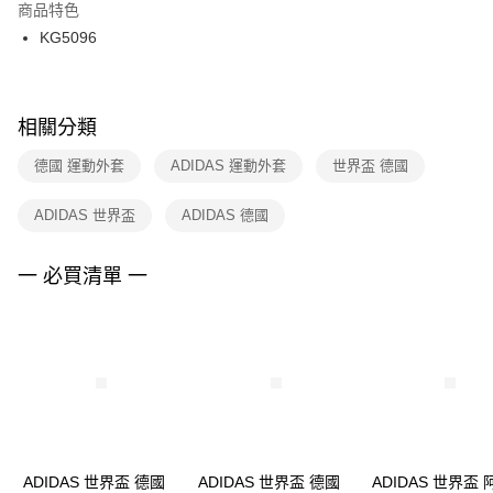
２．訂單成立數日內，您將收到繳費通知簡訊。
商品特色
付款後門市自取
３．收到繳費通知簡訊後14天內，點擊此簡訊中的連結，可透過四大超商／
KG5096
每筆NT$100，滿NT$1,500(含以上)免運費
ATM／網路銀行／等多元方式進行付款，方視為交易完成。
※ 請注意：結帳手續完成當下不需立刻繳費，但若您需要取消訂單，請聯絡
購買商品的店家。未經商家同意取消之訂單仍視為有效，需透過AFTEE先享
後付繳納相關費用。
※ 交易是否成功請以「AFTEE先享後付 」之結帳頁面顯示為準，若有關於
相關分類
是否繳費成功／繳費後需取消欲退款等相關疑問，請聯繫「AFTEE先享後付
客戶支援中心」
https://netprotections.freshdesk.com/support/home
德國 運動外套
ADIDAS 運動外套
世界盃 德國
【注意事項】
ADIDAS 世界盃
ADIDAS 德國
１．透過由恩沛科技股份有限公司提供之「AFTEE先享後付」服務完成之交
易，需依本服務之必要範圍內提供個人資料，並將交易相關給付款項請求債
權轉讓予恩沛科技股份有限公司。
一 必買清單 一
２．關於個人資料處理事宜，請瀏覽以下網址：
https://aftee.tw/terms/#terms3
３．未成年的使用者請事先徵得法定代理人或監護人之同意方可使用
「AFTEE先享後付」，若未經同意申辦者引起之損失，本公司不負相關責
任。
４．使用「AFTEE先享後付」時，將依據個別帳號之用戶狀況，依本公司即
時審查核予不同之上限額度；若仍有額度不足之情形，本公司將視審查結果
請求用戶進行身份認證。
５．嚴禁一人註冊多個帳號或使用他人資訊註冊。若發現惡意使用之情形，
恩沛科技股份有限公司將有權停止該用戶之使用額度並採取法律行動。
ADIDAS 世界盃 德國
ADIDAS 世界盃 德國
ADIDAS 世界盃 