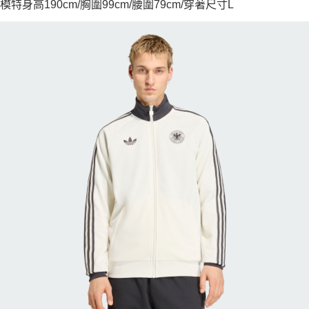
模特身高190cm/胸圍99cm/腰圍79cm/穿著尺寸L