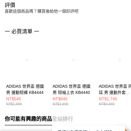
評價
喜歡這個商品嗎？購買後給他一個好評吧
一 必買清單 一
ADIDAS 世界盃 德國
ADIDAS 世界盃 德國
ADIDAS 世界盃 
男 運動短褲 KB4444
男 短袖上衣 KB4440
廷 男 運動外套
JZ6305
NT$545
NT$845
NT$1,745
NT$1,090
NT$1,690
NT$3,490
你可能有興趣的商品
全站排行