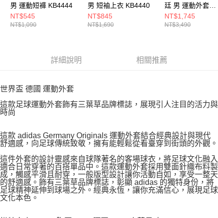
男 運動短褲 KB4444
男 短袖上衣 KB4440
廷 男 運動外套
JZ6305
NT$545
NT$845
NT$1,745
NT$1,090
NT$1,690
NT$3,490
詳細說明
相關推薦
世界盃 德國 運動外套
這款足球運動外套飾有三葉草品牌標誌，展現引人注目的活力與
時尚
這款 adidas Germany Originals 運動外套結合經典設計與現代
舒適感，向足球傳統致敬，擁有能輕鬆從看臺穿到街頭的外觀。
這件外套的設計靈感來自球隊著名的客場球衣，將足球文化融入
適合日常穿著的百搭單品中。這款運動外套採用雙面針織布料製
成，觸感平滑且耐穿，一般版型設計讓你活動自如，享受一整天
的舒適感。飾有三葉草品牌標誌，彰顯 adidas 的獨特身份，將
足球精神延伸到球場之外。經典永恆，讓你充滿信心，展現足球
文化本色。