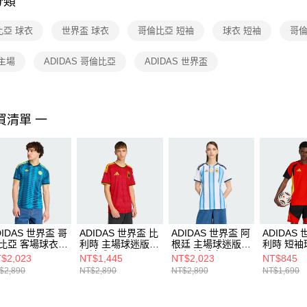
分類
【注意事
１．透過由
比亞 球衣
世界盃 球衣
哥倫比亞 短袖
球衣 短袖
哥倫
交易，需
求債權轉
２．關於
主場
ADIDAS 哥倫比亞
ADIDAS 世界盃
https://aft
３．未成
「AFTE
任。
買清單 一
４．使用「
即時審查
結果請求
５．嚴禁
形，恩沛
動。
DIDAS 世界盃 哥
ADIDAS 世界盃 比
ADIDAS 世界盃 阿
ADIDAS
比亞 客場球衣
利時 主場球迷版
根廷 主場球迷版
利時 短袖
6974
短袖球衣 JM8381
女 短袖球衣
KB3408
$2,023
NT$1,445
NT$2,023
NT$845
KA8125
$2,890
NT$2,890
NT$2,890
NT$1,690