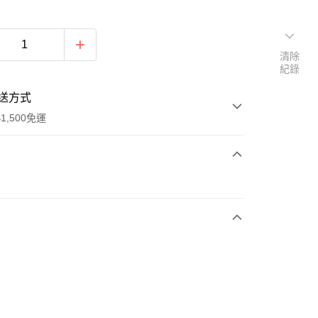
清除
紀錄
送方式
1,500免運
次付款
期付款
0 利率 每期
NT$963
21家銀行
庫商業銀行
第一商業銀行
業銀行
彰化商業銀行
業儲蓄銀行
台北富邦商業銀行
華商業銀行
兆豐國際商業銀行
小企業銀行
台中商業銀行