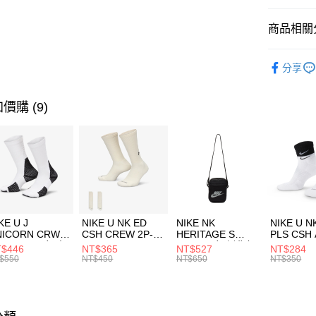
匯豐（
全盈+PAY
聯邦商
商品相關分
元大商
AFTEE先
玉山商
品牌
AD
相關說明
分享
台新國
【關於「A
男性商品
台灣樂
AFTEE
便利好安
運動類型
運送方式
價購 (9)
１．簡單
２．便利
促銷活動
7-11取貨
３．安心
每筆NT$1
【「AFT
宅配
１．於結帳
付」結帳
每筆NT$1
２．訂單
３．收到繳
付款後門
KE U J
NIKE U NK ED
NIKE NK
NIKE U N
／ATM／
NICORN CRW
CSH CREW 2P-
HERITAGE S
PLS CSH 
每筆NT$1
※ 請注意
R -160 男女 中
144 EMBRDY 男
SMIT 男女 側背包
144 DBL
$446
NT$365
NT$527
NT$284
絡購買商品
襪 FZ3393100
女 短統襪
BA5871010
襪 DH405
$550
NT$450
NT$650
NT$350
先享後付
FZ3073133
※ 交易是
是否繳費成
付客戶支