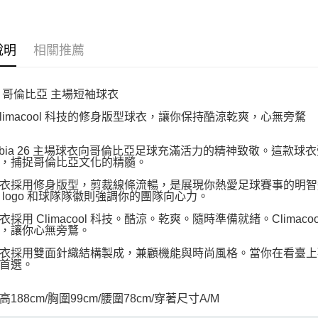
說明
相關推薦
 哥倫比亞 主場短袖球衣
Climacool 科技的修身版型球衣，讓你保持酷涼乾爽，心無旁騖
ombia 26 主場球衣向哥倫比亞足球充滿活力的精神致敬。這
，捕捉哥倫比亞文化的精髓。
衣採用修身版型，剪裁線條流暢，是展現你熱愛足球賽事的明智
das logo 和球隊隊徽則強調你的團隊向心力。
衣採用 Climacool 科技。酷涼。乾爽。隨時準備就緒。Clim
，讓你心無旁鶩。
衣採用雙面針織結構製成，兼顧機能與時尚風格。當你在看臺上歡呼
首選。
188cm/胸圍99cm/腰圍78cm/穿著尺寸A/M