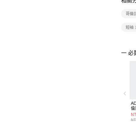
相關
哥倫
短袖 
一 必
A
倫
JL
NT
NT