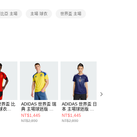
項】
恩沛科技股份有限公司提供之「AFTEE先享後付」服務完成之
比亞 主場
主場 球衣
世界盃 主場
依本服務之必要範圍內提供個人資料，並將交易相關給付款項請
讓予恩沛科技股份有限公司。
個人資料處理事宜，請瀏覽以下網址：
ee.tw/terms/#terms3
年的使用者請事先徵得法定代理人或監護人之同意方可使用
E先享後付」，若未經同意申辦者引起之損失，本公司不負相關責
AFTEE先享後付」時，將依據個別帳號之用戶狀況，依本公司
核予不同之上限額度；若仍有額度不足之情形，本公司將視審查
用戶進行身份認證。
一人註冊多個帳號或使用他人資訊註冊。若發現惡意使用之情
科技股份有限公司將有權停止該用戶之使用額度並採取法律行
 世界盃 比
ADIDAS 世界盃 瑞
ADIDAS 世界盃 日
ADIDAS 世界盃 
球衣
典 主場球迷版 短
本 主場球迷版 女
國 主場球迷版 女
袖球衣 JM5814
短袖球衣 JZ9684
短袖球衣 JZ4559
NT$1,445
NT$1,445
NT$1,445
NT$2,890
NT$2,890
NT$2,890