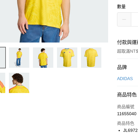
數量
付款與運
超取滿NT$
付款方式
品牌
信用卡一
ADIDAS
信用卡分
商品特色
3 期 
商品編號
合作金
LINE Pay
11655040
華南商
Apple Pay
上海商
商品特色
國泰世
JL6972
悠遊付
臺灣中