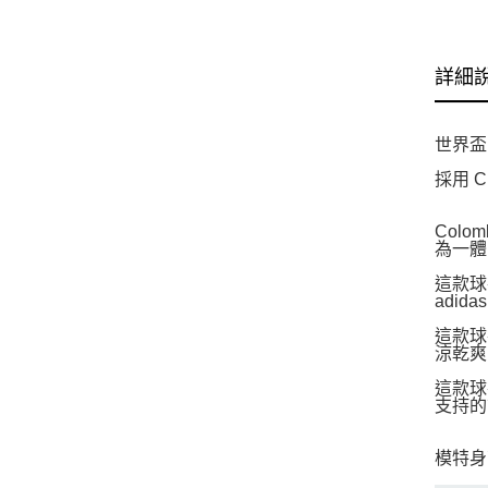
詳細
世界盃
採用 
Col
為一體
這款球
adi
這款球
涼乾爽
這款球
支持的
模特身高