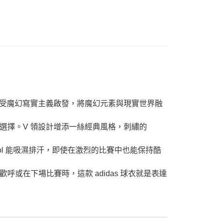
款球衣受魔幻寫實主義啟發，將魔幻元素與現實世界融
選擇。V 領設計增添一絲經典風格，刺繡的
acool 能吸濕排汗，即使在激烈的比賽中也能保持酷
或在下場比賽時，這款 adidas 球衣就是表達