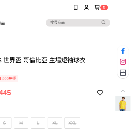
0
商品
AS 世界盃 哥倫比亞 主場短袖球衣
1,500免運
445
S
M
L
XL
XXL