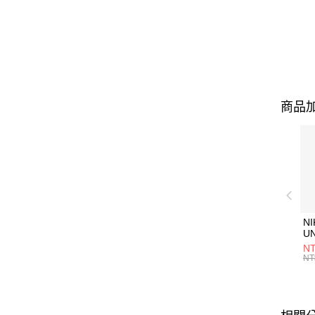
商品加
NI
U
1P
NT
統
NT