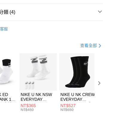
台灣）商業銀行
華泰商業銀行
業銀行
遠東國際商業銀行
類 (4)
業銀行
永豐商業銀行
享後付
業銀行
星展（台灣）商業銀行
IDAS
服飾
客服
際商業銀行
中國信託商業銀行
FTEE先享後付」】
上衣
背心上衣
天信用卡公司
先享後付是「在收到商品之後才付款」的支付方式。 讓您購物簡單
心！
足球
服飾
查看全部
：不需註冊會員、不需綁卡、不需儲值。
：只要手機號碼，簡訊認證，即可結帳。
清爽穿搭｜短袖上衣4折起
(快速到店)
：先確認商品／服務後，再付款。
00，滿NT$1,500(含以上)免運費
EE先享後付」結帳流程】
方式選擇「AFTEE先享後付」後，將跳轉至「AFTEE先享後
頁面，進行簡訊認證並確認金額後，即可完成結帳。
00，滿NT$1,500(含以上)免運費
成立數日內，您將收到繳費通知簡訊。
費通知簡訊後14天內，點擊此簡訊中的連結，可透過四大超商
市自取
K ED
NIKE U NK NSW
NIKE U NK CREW
NIKE U NK
網路銀行／等多元方式進行付款，方視為交易完成。
ANK 1P
EVERYDAY
EVERYDAY
EVERYDAY LTW
00，滿NT$1,500(含以上)免運費
：結帳手續完成當下不需立刻繳費，但若您需要取消訂單，請聯
 男 中統
ESSENTIAL CR
BBALL 3PR 男女
ANKLE 3PR 男女
NT$365
NT$527
NT$365
的店家。未經商家同意取消之訂單仍視為有效，需透過AFTEE
8104
男女 短統襪
長統襪
踝襪 SX7677010
NT$450
NT$650
NT$450
繳納相關費用。
DX5089103
DA2123010
否成功請以「AFTEE先享後付 」之結帳頁面顯示為準，若有關於
功／繳費後需取消欲退款等相關疑問，請聯繫「AFTEE先享後
援中心」
https://netprotections.freshdesk.com/support/home