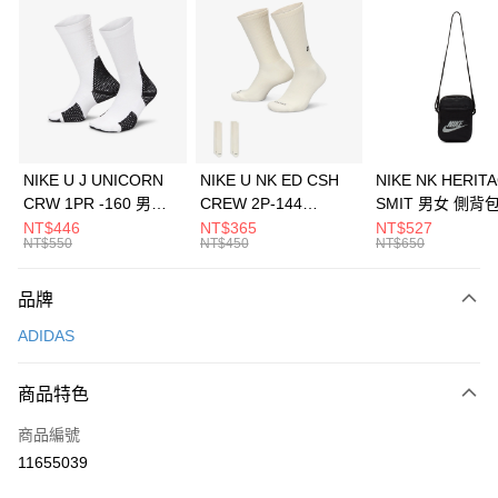
信用卡分期付款
3 期 0 利率 每期
NT$563
21家銀行
合作金庫商業銀行
第一商業銀行
LINE Pay
華南商業銀行
彰化商業銀行
Apple Pay
上海商業儲蓄銀行
台北富邦商業銀行
國泰世華商業銀行
兆豐國際商業銀行
悠遊付
臺灣中小企業銀行
台中商業銀行
NIKE U J UNICORN
NIKE U NK ED CSH
NIKE NK HERIT
匯豐（台灣）商業銀行
華泰商業銀行
CRW 1PR -160 男女
CREW 2P-144
SMIT 男女 側背
全盈+PAY
聯邦商業銀行
遠東國際商業銀行
中統襪 FZ3393100
EMBRDY 男女 短統襪
BA5871010
NT$446
NT$365
NT$527
元大商業銀行
永豐商業銀行
NT$550
NT$450
NT$650
AFTEE先享後付
FZ3073133
玉山商業銀行
星展（台灣）商業銀行
相關說明
台新國際商業銀行
中國信託商業銀行
品牌
【關於「AFTEE先享後付」】
台灣樂天信用卡公司
AFTEE先享後付是「在收到商品之後才付款」的支付方式。 讓您購物簡單
運送方式
ADIDAS
便利好安心！
１．簡單：不需註冊會員、不需綁卡、不需儲值。
7-11取貨(快速到店)
２．便利：只要手機號碼，簡訊認證，即可結帳。
商品特色
每筆NT$100，滿NT$1,500(含以上)免運費
３．安心：先確認商品／服務後，再付款。
商品編號
宅配
【「AFTEE先享後付」結帳流程】
１．於結帳方式選擇「AFTEE先享後付」後，將跳轉至「AFTEE先享後付」
11655039
每筆NT$100，滿NT$1,500(含以上)免運費
結帳頁面，進行簡訊認證並確認金額後，即可完成結帳。