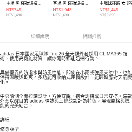
主場 男 運動短褲
客場 男 運動短褲
主場球迷版 女 短
JN1868
JN1877
衣 JZ9684
NT$745
NT$1,043
NT$1,445
NT$1,490
NT$1,490
NT$2,890
詳細說明
相關推薦
adidas 日本國家足球隊 Tiro 26 全天候外套採用 CLIMA365 技
術，使用高機能材質，讓你隨時都能迅速行動。
具備優異的防潑水與防風性能，即使在小雨或強風天氣中，也能
保持溫暖與乾爽。多功能可收納式連帽設計，能輕鬆應對天氣變
化。
中央前側全開拉鍊設計，方便穿脫，適合訓練或日常穿搭。這款
外套以醒目的 adidas 標誌與三條紋設計為特色，展現風格與機
能的完美結合。
詳細
修身版型