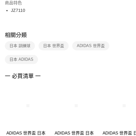
２．訂單成立數日內，您將收到繳費通知簡訊。
商品特色
付款後門市自取
３．收到繳費通知簡訊後14天內，點擊此簡訊中的連結，可透過四大超商／
JZ7110
每筆NT$100，滿NT$1,500(含以上)免運費
ATM／網路銀行／等多元方式進行付款，方視為交易完成。
※ 請注意：結帳手續完成當下不需立刻繳費，但若您需要取消訂單，請聯絡
購買商品的店家。未經商家同意取消之訂單仍視為有效，需透過AFTEE先享
後付繳納相關費用。
※ 交易是否成功請以「AFTEE先享後付 」之結帳頁面顯示為準，若有關於
相關分類
是否繳費成功／繳費後需取消欲退款等相關疑問，請聯繫「AFTEE先享後付
客戶支援中心」
https://netprotections.freshdesk.com/support/home
日本 訓練球
日本 世界盃
ADIDAS 世界盃
【注意事項】
日本 ADIDAS
１．透過由恩沛科技股份有限公司提供之「AFTEE先享後付」服務完成之交
易，需依本服務之必要範圍內提供個人資料，並將交易相關給付款項請求債
權轉讓予恩沛科技股份有限公司。
一 必買清單 一
２．關於個人資料處理事宜，請瀏覽以下網址：
https://aftee.tw/terms/#terms3
３．未成年的使用者請事先徵得法定代理人或監護人之同意方可使用
「AFTEE先享後付」，若未經同意申辦者引起之損失，本公司不負相關責
任。
４．使用「AFTEE先享後付」時，將依據個別帳號之用戶狀況，依本公司即
時審查核予不同之上限額度；若仍有額度不足之情形，本公司將視審查結果
請求用戶進行身份認證。
５．嚴禁一人註冊多個帳號或使用他人資訊註冊。若發現惡意使用之情形，
恩沛科技股份有限公司將有權停止該用戶之使用額度並採取法律行動。
ADIDAS 世界盃 日本
ADIDAS 世界盃 日本
ADIDAS 世界盃 