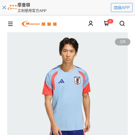
摩曼頓
開啟APP
立刻使用官方APP
0
1
/
8