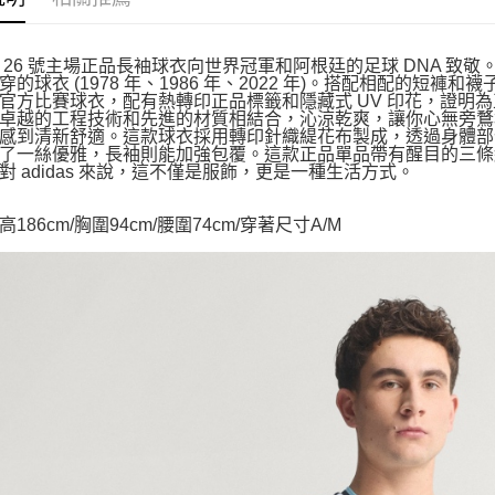
 26 號主場正品長袖球衣向世界冠軍和阿根廷的足球 DNA 
穿的球衣 (1978 年、1986 年、2022 年)。搭配相配的
官方比賽球衣，配有熱轉印正品標籤和隱藏式 UV 印花，證明為正品。
卓越的工程技術和先進的材質相結合，沁涼乾爽，讓你心無旁鶩
感到清新舒適。這款球衣採用轉印針織緹花布製成，透過身體部
了一絲優雅，長袖則能加強包覆。這款正品單品帶有醒目的三條
對 adidas 來說，這不僅是服飾，更是一種生活方式。
186cm/胸圍94cm/腰圍74cm/穿著尺寸A/M