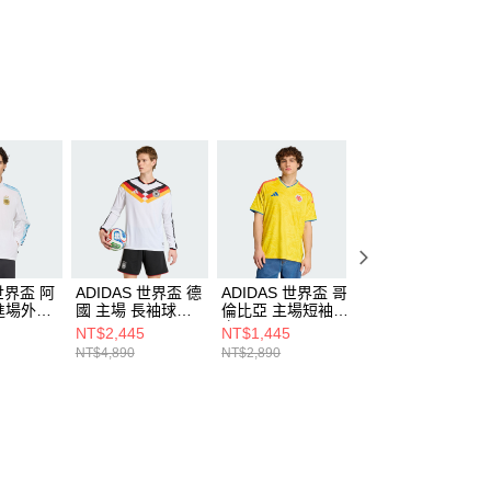
恩沛科技股份有限公司提供之「AFTEE先享後付」服務完成之
依本服務之必要範圍內提供個人資料，並將交易相關給付款項請
讓予恩沛科技股份有限公司。
個人資料處理事宜，請瀏覽以下網址：
ee.tw/terms/#terms3
年的使用者請事先徵得法定代理人或監護人之同意方可使用
E先享後付」，若未經同意申辦者引起之損失，本公司不負相關責
AFTEE先享後付」時，將依據個別帳號之用戶狀況，依本公司
核予不同之上限額度；若仍有額度不足之情形，本公司將視審查
用戶進行身份認證。
一人註冊多個帳號或使用他人資訊註冊。若發現惡意使用之情
科技股份有限公司將有權停止該用戶之使用額度並採取法律行
 世界盃 阿
ADIDAS 世界盃 德
ADIDAS 世界盃 哥
ADIDAS 世界盃 
進場外套
國 主場 長袖球衣
倫比亞 主場短袖球
根廷 男 運動外套
JM1336
衣 JL6972
JZ6305
NT$2,445
NT$1,445
NT$1,745
NT$4,890
NT$2,890
NT$3,490