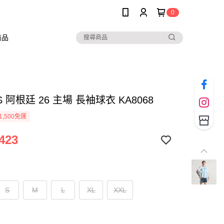
0
商品
S 阿根廷 26 主場 長袖球衣 KA8068
1,500免運
423
S
M
L
XL
XXL