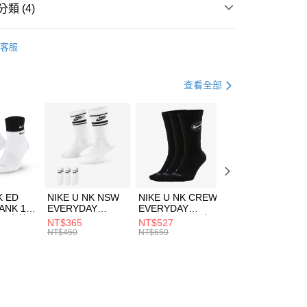
業銀行
遠東國際商業銀行
類 (4)
業銀行
永豐商業銀行
享後付
業銀行
星展（台灣）商業銀行
IDAS
服飾
客服
際商業銀行
中國信託商業銀行
FTEE先享後付」】
上衣
長袖上衣
天信用卡公司
先享後付是「在收到商品之後才付款」的支付方式。 讓您購物簡單
心！
足球
服飾
查看全部
：不需註冊會員、不需綁卡、不需儲值。
：只要手機號碼，簡訊認證，即可結帳。
專區⬇
(快速到店)
：先確認商品／服務後，再付款。
00，滿NT$1,500(含以上)免運費
EE先享後付」結帳流程】
方式選擇「AFTEE先享後付」後，將跳轉至「AFTEE先享後
頁面，進行簡訊認證並確認金額後，即可完成結帳。
00，滿NT$1,500(含以上)免運費
成立數日內，您將收到繳費通知簡訊。
費通知簡訊後14天內，點擊此簡訊中的連結，可透過四大超商
市自取
K ED
NIKE U NK NSW
NIKE U NK CREW
NIKE U NK
網路銀行／等多元方式進行付款，方視為交易完成。
ANK 1P
EVERYDAY
EVERYDAY
EVERYDAY LTW
00，滿NT$1,500(含以上)免運費
：結帳手續完成當下不需立刻繳費，但若您需要取消訂單，請聯
 男 中統
ESSENTIAL CR
BBALL 3PR 男女
ANKLE 3PR 男女
NT$365
NT$527
NT$365
的店家。未經商家同意取消之訂單仍視為有效，需透過AFTEE
8104
男女 短統襪
長統襪
踝襪 SX7677010
NT$450
NT$650
NT$450
繳納相關費用。
DX5089103
DA2123010
否成功請以「AFTEE先享後付 」之結帳頁面顯示為準，若有關於
功／繳費後需取消欲退款等相關疑問，請聯繫「AFTEE先享後
援中心」
https://netprotections.freshdesk.com/support/home
項】