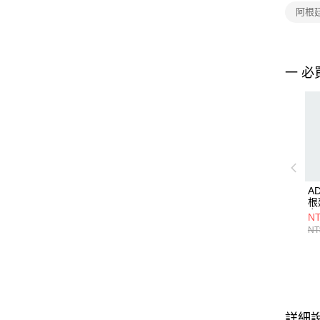
阿根
一 必
A
根
女
NT
KA
NT
詳細