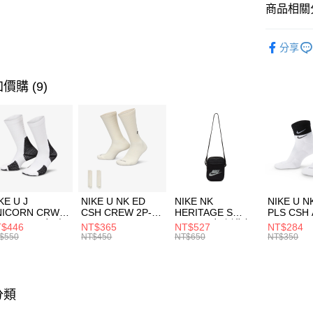
聯邦商
商品相關分
元大商
AFTEE先
玉山商
品牌
AD
相關說明
分享
台新國
【關於「A
男性商品
台灣樂
AFTEE
便利好安
運動類型
運送方式
價購 (9)
１．簡單
２．便利
限時降價
7-11取貨
３．安心
每筆NT$1
【「AFT
宅配
１．於結帳
付」結帳
每筆NT$1
２．訂單
３．收到繳
付款後門
KE U J
NIKE U NK ED
NIKE NK
NIKE U N
／ATM／
NICORN CRW
CSH CREW 2P-
HERITAGE S
PLS CSH 
每筆NT$1
※ 請注意
R -160 男女 中
144 EMBRDY 男
SMIT 男女 側背包
144 DBL
$446
NT$365
NT$527
NT$284
絡購買商品
襪 FZ3393100
女 短統襪
BA5871010
襪 DH405
$550
NT$450
NT$650
NT$350
先享後付
FZ3073133
※ 交易是
是否繳費成
付客戶支
分類
【注意事