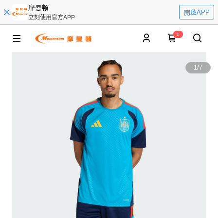
摩曼頓
開啟APP
立刻使用官方APP
0
1
/
7