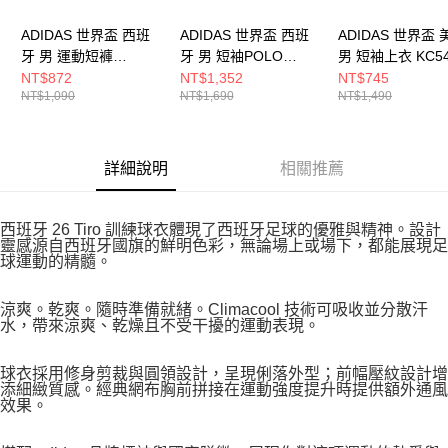
ADIDAS 世界盃 西班
ADIDAS 世界盃 西班
ADIDAS 世界盃 
牙 男 運動短褲
牙 男 短袖POLO
男 短袖上衣 KC54
KA8189
JZ2260
NT$872
NT$1,352
NT$745
NT$1,090
NT$1,690
NT$1,490
詳細說明
相關推薦
西班牙 26 Tiro 訓練球衣體現了西班牙足球的優雅與精神。設計
靈感源自西班牙國旗的鮮明色彩，無論場上或場下，都能展現足
球運動的精髓。
涼爽。乾爽。隨時準備就緒。Climacool 技術可吸收並分散汗
水，帶來涼爽、乾燥且不受干擾的運動表現。
球衣採用修身剪裁與圓領設計，呈現俐落外型；前幅壓紋設計增
添細緻質感。經典網布胸前拼接在運動強度提升時提供額外通風
效果。