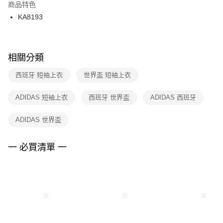
２．訂單成立數日內，您將收到繳費通知簡訊。
商品特色
付款後門市自取
３．收到繳費通知簡訊後14天內，點擊此簡訊中的連結，可透過四大超商／
KA8193
每筆NT$100，滿NT$1,500(含以上)免運費
ATM／網路銀行／等多元方式進行付款，方視為交易完成。
※ 請注意：結帳手續完成當下不需立刻繳費，但若您需要取消訂單，請聯絡
購買商品的店家。未經商家同意取消之訂單仍視為有效，需透過AFTEE先享
後付繳納相關費用。
※ 交易是否成功請以「AFTEE先享後付 」之結帳頁面顯示為準，若有關於
相關分類
是否繳費成功／繳費後需取消欲退款等相關疑問，請聯繫「AFTEE先享後付
客戶支援中心」
https://netprotections.freshdesk.com/support/home
西班牙 短袖上衣
世界盃 短袖上衣
【注意事項】
ADIDAS 短袖上衣
西班牙 世界盃
ADIDAS 西班牙
１．透過由恩沛科技股份有限公司提供之「AFTEE先享後付」服務完成之交
易，需依本服務之必要範圍內提供個人資料，並將交易相關給付款項請求債
權轉讓予恩沛科技股份有限公司。
ADIDAS 世界盃
２．關於個人資料處理事宜，請瀏覽以下網址：
https://aftee.tw/terms/#terms3
３．未成年的使用者請事先徵得法定代理人或監護人之同意方可使用
一 必買清單 一
「AFTEE先享後付」，若未經同意申辦者引起之損失，本公司不負相關責
任。
４．使用「AFTEE先享後付」時，將依據個別帳號之用戶狀況，依本公司即
時審查核予不同之上限額度；若仍有額度不足之情形，本公司將視審查結果
請求用戶進行身份認證。
５．嚴禁一人註冊多個帳號或使用他人資訊註冊。若發現惡意使用之情形，
恩沛科技股份有限公司將有權停止該用戶之使用額度並採取法律行動。