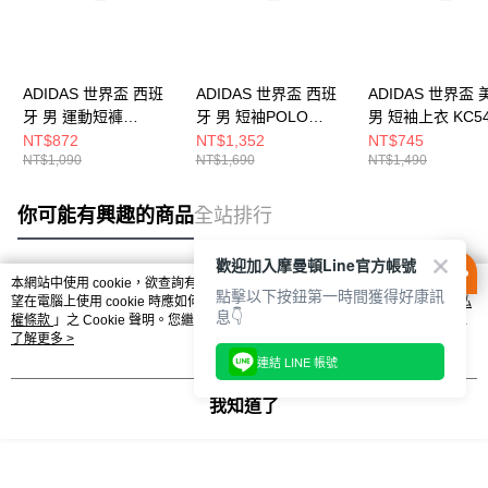
ADIDAS 世界盃 西班
ADIDAS 世界盃 西班
ADIDAS 世界盃 
牙 男 運動短褲
牙 男 短袖POLO
男 短袖上衣 KC54
KA8189
JZ2260
NT$872
NT$1,352
NT$745
NT$1,090
NT$1,690
NT$1,490
你可能有興趣的商品
全站排行
歡迎加入摩曼頓Line官方帳號
本網站中使用 cookie，欲查詢有關本網站使用 cookie 方式之詳情，及若您不希
點擊以下按鈕第一時間獲得好康訊
熱門標籤
望在電腦上使用 cookie 時應如何變更電腦的 cookie 設定，請參閱本網站「
隱私
息👇
權條款
」之 Cookie 聲明。您繼續使用本網站即表示您同意本公司得按本網站使
用條款之 Cookie 聲明使用 cookie。
了解更多 >
連結 LINE 帳號
我知道了