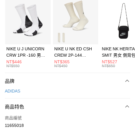
信用卡分期付款
3 期 0 利率 每期
NT$563
21家銀行
合作金庫商業銀行
第一商業銀行
LINE Pay
華南商業銀行
彰化商業銀行
Apple Pay
上海商業儲蓄銀行
台北富邦商業銀行
國泰世華商業銀行
兆豐國際商業銀行
悠遊付
臺灣中小企業銀行
台中商業銀行
NIKE U J UNICORN
NIKE U NK ED CSH
NIKE NK HERIT
匯豐（台灣）商業銀行
華泰商業銀行
CRW 1PR -160 男女
CREW 2P-144
SMIT 男女 側背
全盈+PAY
聯邦商業銀行
遠東國際商業銀行
中統襪 FZ3393100
EMBRDY 男女 短統襪
BA5871010
NT$446
NT$365
NT$527
元大商業銀行
永豐商業銀行
NT$550
NT$450
NT$650
AFTEE先享後付
FZ3073133
玉山商業銀行
星展（台灣）商業銀行
相關說明
台新國際商業銀行
中國信託商業銀行
品牌
【關於「AFTEE先享後付」】
台灣樂天信用卡公司
AFTEE先享後付是「在收到商品之後才付款」的支付方式。 讓您購物簡單
運送方式
ADIDAS
便利好安心！
１．簡單：不需註冊會員、不需綁卡、不需儲值。
7-11取貨(快速到店)
２．便利：只要手機號碼，簡訊認證，即可結帳。
商品特色
每筆NT$100，滿NT$1,500(含以上)免運費
３．安心：先確認商品／服務後，再付款。
商品編號
宅配
【「AFTEE先享後付」結帳流程】
１．於結帳方式選擇「AFTEE先享後付」後，將跳轉至「AFTEE先享後付」
11655018
每筆NT$100，滿NT$1,500(含以上)免運費
結帳頁面，進行簡訊認證並確認金額後，即可完成結帳。