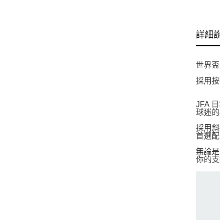
詳細
世界盃
採用按
JFA
球迷的
採用斜
首選配
無論是
你的支