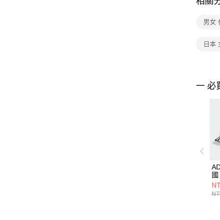
相關
男女
日本 
一 必
A
國
IP
NT
NT