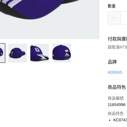
數量
付款與運
超取滿NT$
付款方式
品牌
信用卡一
ADIDAS
信用卡分
商品特色
3 期 
商品編號
合作金
LINE Pay
11654996
華南商
Apple Pay
上海商
商品特色
國泰世
KC074
悠遊付
臺灣中