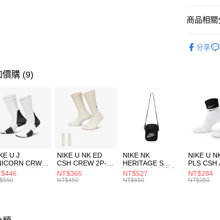
匯豐（
全盈+PAY
聯邦商
商品相關分
元大商
AFTEE先
玉山商
品牌
AD
相關說明
分享
台新國
【關於「A
運動配件
台灣樂
AFTEE
便利好安
運動類型
運送方式
價購 (9)
１．簡單
２．便利
促銷活動
7-11取貨
３．安心
每筆NT$1
【「AFT
宅配
１．於結帳
付」結帳
每筆NT$1
２．訂單
３．收到繳
付款後門
KE U J
NIKE U NK ED
NIKE NK
NIKE U N
／ATM／
NICORN CRW
CSH CREW 2P-
HERITAGE S
PLS CSH 
每筆NT$1
※ 請注意
R -160 男女 中
144 EMBRDY 男
SMIT 男女 側背包
144 DBL
$446
NT$365
NT$527
NT$284
絡購買商品
襪 FZ3393100
女 短統襪
BA5871010
襪 DH405
$550
NT$450
NT$650
NT$350
先享後付
FZ3073133
※ 交易是
是否繳費成
付客戶支