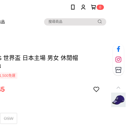
0
商品
AS 世界盃 日本主場 男女 休閒帽
3
1,500免運
45
OSW