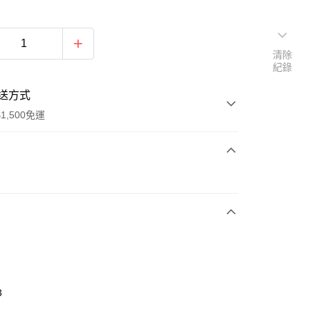
清除
紀錄
送方式
1,500免運
次付款
期付款
0 利率 每期
NT$296
21家銀行
庫商業銀行
第一商業銀行
業銀行
彰化商業銀行
業儲蓄銀行
台北富邦商業銀行
華商業銀行
兆豐國際商業銀行
3
小企業銀行
台中商業銀行