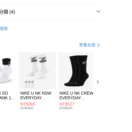
台灣）商業銀行
華泰商業銀行
業銀行
遠東國際商業銀行
類 (4)
業銀行
永豐商業銀行
享後付
業銀行
星展（台灣）商業銀行
IDAS
配件
客服
際商業銀行
中國信託商業銀行
FTEE先享後付」】
帽款
休閒帽
天信用卡公司
先享後付是「在收到商品之後才付款」的支付方式。 讓您購物簡單
心！
足球
配件
查看全部
：不需註冊會員、不需綁卡、不需儲值。
：只要手機號碼，簡訊認證，即可結帳。
夏日休閒帽款｜最低5折
(快速到店)
：先確認商品／服務後，再付款。
00，滿NT$1,500(含以上)免運費
EE先享後付」結帳流程】
方式選擇「AFTEE先享後付」後，將跳轉至「AFTEE先享後
頁面，進行簡訊認證並確認金額後，即可完成結帳。
00，滿NT$1,500(含以上)免運費
成立數日內，您將收到繳費通知簡訊。
費通知簡訊後14天內，點擊此簡訊中的連結，可透過四大超商
市自取
K ED
NIKE U NK NSW
NIKE U NK CREW
NIKE U NK
網路銀行／等多元方式進行付款，方視為交易完成。
ANK 1P
EVERYDAY
EVERYDAY
EVERYDAY LTW
00，滿NT$1,500(含以上)免運費
：結帳手續完成當下不需立刻繳費，但若您需要取消訂單，請聯
 男 中統
ESSENTIAL CR
BBALL 3PR 男女
ANKLE 3PR 男女
NT$365
NT$527
NT$365
的店家。未經商家同意取消之訂單仍視為有效，需透過AFTEE
8104
男女 短統襪
長統襪
踝襪 SX7677010
NT$450
NT$650
NT$450
繳納相關費用。
DX5089103
DA2123010
否成功請以「AFTEE先享後付 」之結帳頁面顯示為準，若有關於
功／繳費後需取消欲退款等相關疑問，請聯繫「AFTEE先享後
援中心」
https://netprotections.freshdesk.com/support/home