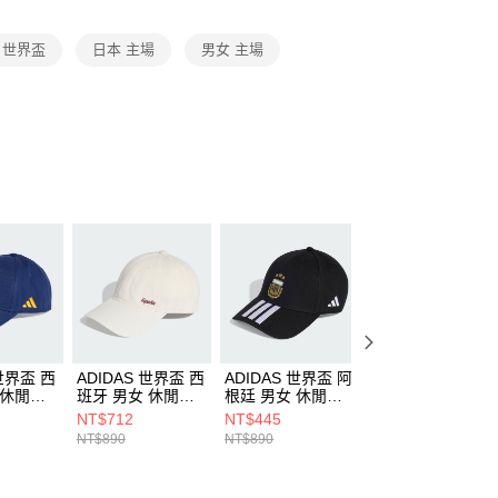
項】
恩沛科技股份有限公司提供之「AFTEE先享後付」服務完成之
 世界盃
日本 主場
男女 主場
依本服務之必要範圍內提供個人資料，並將交易相關給付款項請
讓予恩沛科技股份有限公司。
個人資料處理事宜，請瀏覽以下網址：
ee.tw/terms/#terms3
年的使用者請事先徵得法定代理人或監護人之同意方可使用
E先享後付」，若未經同意申辦者引起之損失，本公司不負相關責
AFTEE先享後付」時，將依據個別帳號之用戶狀況，依本公司
核予不同之上限額度；若仍有額度不足之情形，本公司將視審查
用戶進行身份認證。
一人註冊多個帳號或使用他人資訊註冊。若發現惡意使用之情
科技股份有限公司將有權停止該用戶之使用額度並採取法律行
 世界盃 西
ADIDAS 世界盃 西
ADIDAS 世界盃 阿
ADIDAS 世界盃 
 休閒帽
班牙 男女 休閒帽
根廷 男女 休閒帽
根廷 男女 休閒帽
KD5819
KE5950
KE3493
NT$712
NT$445
NT$445
NT$890
NT$890
NT$890