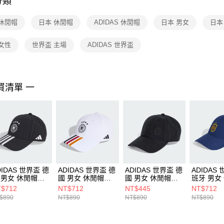
分類
【注意事
１．透過由
 休閒帽
日本 休閒帽
ADIDAS 休閒帽
日本 男女
日本
交易，需
求債權轉
２．關於
女性
世界盃 主場
ADIDAS 世界盃
https://aft
３．未成
「AFTE
任。
買清單 一
４．使用「
即時審查
結果請求
５．嚴禁
形，恩沛
動。
DIDAS 世界盃 德
ADIDAS 世界盃 德
ADIDAS 世界盃 德
ADIDAS
 男女 休閒帽
國 男女 休閒帽
國 男女 休閒帽
班牙 男女
4088
KC6705
KC6713
KD3198
$712
NT$712
NT$445
NT$712
$890
NT$890
NT$890
NT$890