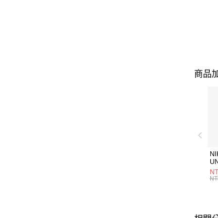
商品加
NI
U
1P
NT
統
NT