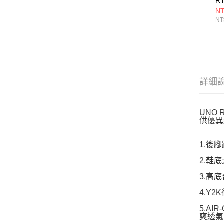
RY
女
NT
8
NT
詳細
UNO
供優異
1.後
2.鞋
3.高
4.Y
5.A
爽透氣