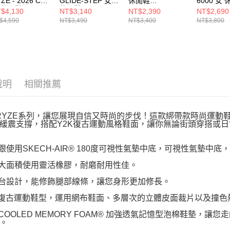
ZE - 2026 CNY
GLIDE-STEP 女
休閒鞋
6000 女
 休閒鞋
休閒鞋
IM8059325
IM523760
$4,130
NT$3,140
NT$2,390
NT$2,690
00032OFWT
190113WW
$4,590
NT$3,490
NT$3,400
NT$3,800
說明
相關推薦
 RYZE系列，讓您展現自信又時尚的步伐！這款綁帶款時尚運動鞋，採
緩震支撐，搭配Y2K復古運動風格鞋面，讓你無論街頭穿搭或
腳跟使用SKECH-AIR® 180度可視性氣墊中底，可視性氣墊中
底大面積使用靈活橡膠，耐磨耐用性佳。
底台設計，能修飾腿部線條，讓您身形更加修長。
2K復古運動鞋型，運用網布鞋面、多層次的立體皮面裁片以及撞
IR-COOLED MEMORY FOAM® 加強透氣記憶型泡棉鞋墊
。