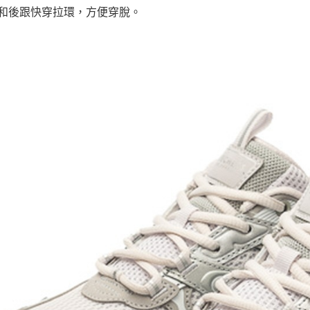
舌和後跟快穿拉環，方便穿脫。