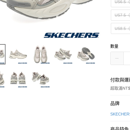
US6.5
US7.5
US8.5
數量
付款與運
超取滿NT$
付款方式
品牌
信用卡一
SKECHER
信用卡分
商品特色