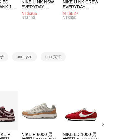
市自取
K ED
NIKE U NK NSW
NIKE U NK CREW
NIKE U NK
網路銀行／等多元方式進行付款，方視為交易完成。
ANK 1P
EVERYDAY
EVERYDAY
EVERYDAY LTW
00，滿NT$1,500(含以上)免運費
：結帳手續完成當下不需立刻繳費，但若您需要取消訂單，請聯
 男 中統
ESSENTIAL CR
BBALL 3PR 男女
ANKLE 3PR 男女
NT$365
NT$527
NT$365
的店家。未經商家同意取消之訂單仍視為有效，需透過AFTEE
8104
男女 短統襪
長統襪
踝襪 SX7677010
NT$450
NT$650
NT$450
繳納相關費用。
DX5089103
DA2123010
否成功請以「AFTEE先享後付 」之結帳頁面顯示為準，若有關於
功／繳費後需取消欲退款等相關疑問，請聯繫「AFTEE先享後
援中心」
https://netprotections.freshdesk.com/support/home
項】
恩沛科技股份有限公司提供之「AFTEE先享後付」服務完成之
鞋子
uno ryze
uno 女性
依本服務之必要範圍內提供個人資料，並將交易相關給付款項請
讓予恩沛科技股份有限公司。
個人資料處理事宜，請瀏覽以下網址：
ee.tw/terms/#terms3
年的使用者請事先徵得法定代理人或監護人之同意方可使用
E先享後付」，若未經同意申辦者引起之損失，本公司不負相關責
AFTEE先享後付」時，將依據個別帳號之用戶狀況，依本公司
核予不同之上限額度；若仍有額度不足之情形，本公司將視審查
用戶進行身份認證。
一人註冊多個帳號或使用他人資訊註冊。若發現惡意使用之情
科技股份有限公司將有權停止該用戶之使用額度並採取法律行
IKE P-
NIKE P-6000 男
NIKE LD-1000 男
NIKE W NIKE P-