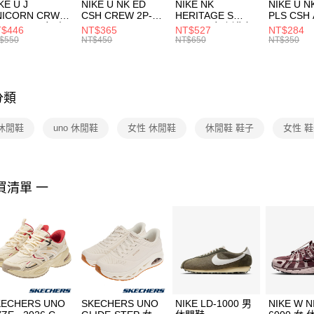
付款後門
KE U J
NIKE U NK ED
NIKE NK
NIKE U N
／ATM／
NICORN CRW
CSH CREW 2P-
HERITAGE S
PLS CSH 
每筆NT$1
※ 請注意
R -160 男女 中
144 EMBRDY 男
SMIT 男女 側背包
144 DBL
$446
NT$365
NT$527
NT$284
絡購買商品
襪 FZ3393100
女 短統襪
BA5871010
襪 DH405
$550
NT$450
NT$650
NT$350
先享後付
FZ3073133
※ 交易是
是否繳費成
付客戶支
分類
【注意事
１．透過由
e 休閒鞋
uno 休閒鞋
女性 休閒鞋
休閒鞋 鞋子
女性 
交易，需
求債權轉
２．關於
https://aft
３．未成
買清單 一
「AFTE
任。
４．使用「
即時審查
結果請求
５．嚴禁
形，恩沛
動。
KECHERS UNO
SKECHERS UNO
NIKE LD-1000 男
NIKE W N