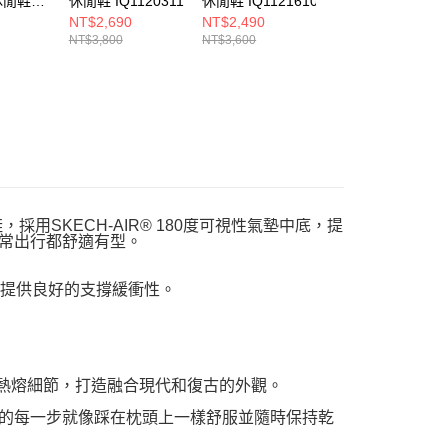
 休閒鞋
休閒鞋 IQ1120311
休閒鞋 IQ1121610
6000 女 休閒鞋
0
BV1021014
NT$2,690
NT$2,490
NT$2,390
NT$3,800
NT$3,600
NT$3,400
用SKECH-AIR® 180度可視性氣墊中底，提
日常出行都舒適有型。
底，提供良好的支撐緩衝性。
色熱熔細節，打造融合現代和復古的外觀。
，讓您走的每一步就像踩在枕頭上一樣舒服並隨時保持乾