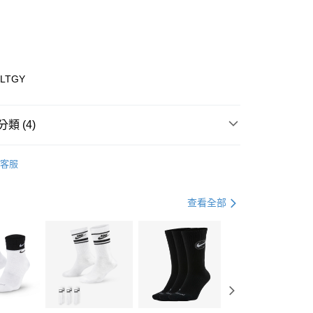
0 利率 每期
NT$1,196
21家銀行
庫商業銀行
第一商業銀行
業銀行
彰化商業銀行
業儲蓄銀行
台北富邦商業銀行
華商業銀行
兆豐國際商業銀行
6LTGY
小企業銀行
台中商業銀行
台灣）商業銀行
華泰商業銀行
業銀行
遠東國際商業銀行
類 (4)
業銀行
永豐商業銀行
享後付
業銀行
星展（台灣）商業銀行
ECHERS
客服
際商業銀行
中國信託商業銀行
FTEE先享後付」】
鞋類
休閒鞋
天信用卡公司
先享後付是「在收到商品之後才付款」的支付方式。 讓您購物簡單
心！
休閒戶外
鞋
查看全部
：不需註冊會員、不需綁卡、不需儲值。
：只要手機號碼，簡訊認證，即可結帳。
專區⬇
(快速到店)
：先確認商品／服務後，再付款。
00，滿NT$1,500(含以上)免運費
EE先享後付」結帳流程】
方式選擇「AFTEE先享後付」後，將跳轉至「AFTEE先享後
頁面，進行簡訊認證並確認金額後，即可完成結帳。
00，滿NT$1,500(含以上)免運費
成立數日內，您將收到繳費通知簡訊。
費通知簡訊後14天內，點擊此簡訊中的連結，可透過四大超商