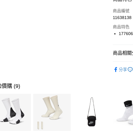
3 期 
商品編號
合作金
LINE Pay
11638138
華南商
Apple Pay
上海商
商品特色
國泰世
17760
悠遊付
臺灣中
匯豐（
全盈+PAY
聯邦商
商品相關分
元大商
AFTEE先
玉山商
品牌
SK
相關說明
分享
台新國
【關於「A
女性商品
台灣樂
AFTEE
便利好安
運動類型
運送方式
價購 (9)
１．簡單
２．便利
限時降價
7-11取貨
３．安心
每筆NT$1
【「AFT
宅配
１．於結帳
付」結帳
每筆NT$1
２．訂單
３．收到繳