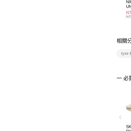
NI
U
1P
NT
統
NT
相關
ryz
一 必
S