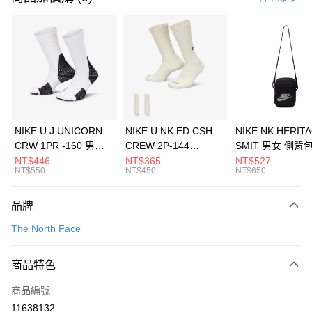
信用卡分期付款
3 期 0 利率 每期
NT$893
21家銀行
合作金庫商業銀行
第一商業銀行
LINE Pay
華南商業銀行
彰化商業銀行
Apple Pay
上海商業儲蓄銀行
台北富邦商業銀行
國泰世華商業銀行
兆豐國際商業銀行
悠遊付
臺灣中小企業銀行
台中商業銀行
NIKE U J UNICORN
NIKE U NK ED CSH
NIKE NK HERIT
匯豐（台灣）商業銀行
華泰商業銀行
CRW 1PR -160 男女
CREW 2P-144
SMIT 男女 側背
全盈+PAY
聯邦商業銀行
遠東國際商業銀行
中統襪 FZ3393100
EMBRDY 男女 短統襪
BA5871010
NT$446
NT$365
NT$527
元大商業銀行
永豐商業銀行
NT$550
NT$450
NT$650
AFTEE先享後付
FZ3073133
玉山商業銀行
星展（台灣）商業銀行
相關說明
台新國際商業銀行
中國信託商業銀行
品牌
【關於「AFTEE先享後付」】
台灣樂天信用卡公司
AFTEE先享後付是「在收到商品之後才付款」的支付方式。 讓您購物簡單
運送方式
The North Face
便利好安心！
１．簡單：不需註冊會員、不需綁卡、不需儲值。
7-11取貨(快速到店)
２．便利：只要手機號碼，簡訊認證，即可結帳。
商品特色
每筆NT$100，滿NT$1,500(含以上)免運費
３．安心：先確認商品／服務後，再付款。
商品編號
宅配
【「AFTEE先享後付」結帳流程】
１．於結帳方式選擇「AFTEE先享後付」後，將跳轉至「AFTEE先享後付」
11638132
每筆NT$100，滿NT$1,500(含以上)免運費