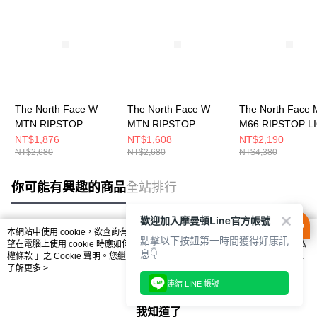
The North Face W
The North Face W
The North Face 
MTN RIPSTOP
MTN RIPSTOP
M66 RIPSTOP L
CARGO SHORT- AP
CARGO SHORT- AP
CARGO PANT- A
NT$1,876
NT$1,608
NT$2,190
NT$2,680
NT$2,680
NT$4,380
女 短褲
女 短褲
長褲 NF0A8C0UJ
NF0A8C11JK3
NF0A8C111OA
你可能有興趣的商品
全站排行
歡迎加入摩曼頓Line官方帳號
本網站中使用 cookie，欲查詢有關本網站使用 cookie 方式之詳情，及若您不希
點擊以下按鈕第一時間獲得好康訊
熱門標籤
望在電腦上使用 cookie 時應如何變更電腦的 cookie 設定，請參閱本網站「
隱私
息👇
權條款
」之 Cookie 聲明。您繼續使用本網站即表示您同意本公司得按本網站使
用條款之 Cookie 聲明使用 cookie。
了解更多 >
連結 LINE 帳號
我知道了