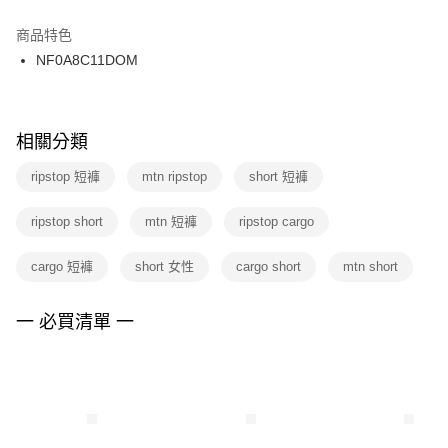
結帳頁面，進行簡訊認證並確認金額後，即可完成結帳。
２．訂單成立數日內，您將收到繳費通知簡訊。
商品特色
付款後門市自取
３．收到繳費通知簡訊後14天內，點擊此簡訊中的連結，可透過四大超商／
NF0A8C11DOM
每筆NT$100，滿NT$1,500(含以上)免運費
ATM／網路銀行／等多元方式進行付款，方視為交易完成。
※ 請注意：結帳手續完成當下不需立刻繳費，但若您需要取消訂單，請聯絡
購買商品的店家。未經商家同意取消之訂單仍視為有效，需透過AFTEE先享
後付繳納相關費用。
※ 交易是否成功請以「AFTEE先享後付 」之結帳頁面顯示為準，若有關於
相關分類
是否繳費成功／繳費後需取消欲退款等相關疑問，請聯繫「AFTEE先享後付
客戶支援中心」
https://netprotections.freshdesk.com/support/home
ripstop 短褲
mtn ripstop
short 短褲
【注意事項】
ripstop short
mtn 短褲
ripstop cargo
１．透過由恩沛科技股份有限公司提供之「AFTEE先享後付」服務完成之交
易，需依本服務之必要範圍內提供個人資料，並將交易相關給付款項請求債
權轉讓予恩沛科技股份有限公司。
cargo 短褲
short 女性
cargo short
mtn short
２．關於個人資料處理事宜，請瀏覽以下網址：
https://aftee.tw/terms/#terms3
３．未成年的使用者請事先徵得法定代理人或監護人之同意方可使用
一 必買清單 一
「AFTEE先享後付」，若未經同意申辦者引起之損失，本公司不負相關責
任。
４．使用「AFTEE先享後付」時，將依據個別帳號之用戶狀況，依本公司即
時審查核予不同之上限額度；若仍有額度不足之情形，本公司將視審查結果
請求用戶進行身份認證。
５．嚴禁一人註冊多個帳號或使用他人資訊註冊。若發現惡意使用之情形，
恩沛科技股份有限公司將有權停止該用戶之使用額度並採取法律行動。