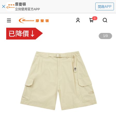
摩曼頓
開啟APP
立刻使用官方APP
0
1
/
9