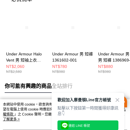
Under Armour Halo
Under Armour 男 短褲
Under Armour 男
Vent 男 短袖上衣
1361602-001
男 短褲 1386969-
6001829-008
NT$2,060
NT$780
NT$880
NT$2,580
NT$980
NT$980
你可能有興趣的商品
全站排行
歡迎加入摩曼頓Line官方帳號
本網站中使用 cookie，欲查詢有關本網站使用 cookie 方式之詳情，及若您不希
點擊以下按鈕第一時間獲得好康訊
熱門標籤
望在電腦上使用 cookie 時應如何變更電腦的 cookie 設定，請參閱本網站「
隱私
息👇
權條款
」之 Cookie 聲明。您繼續使用本網站即表示您同意本公司得按本網站使
用條款之 Cookie 聲明使用 cookie。
了解更多 >
連結 LINE 帳號