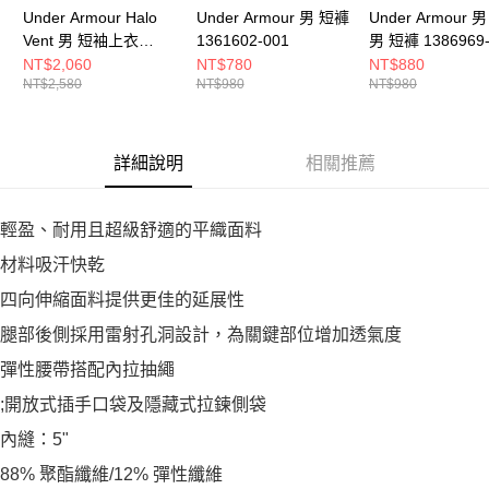
Under Armour Halo
Under Armour 男 短褲
Under Armour 男
Vent 男 短袖上衣
1361602-001
男 短褲 1386969-
6001829-008
NT$2,060
NT$780
NT$880
NT$2,580
NT$980
NT$980
詳細說明
相關推薦
輕盈、耐用且超級舒適的平織面料
材料吸汗快乾
四向伸縮面料提供更佳的延展性
腿部後側採用雷射孔洞設計，為關鍵部位增加透氣度
彈性腰帶搭配內拉抽繩
;開放式插手口袋及隱藏式拉鍊側袋
內縫：5"
88% 聚酯纖維/12% 彈性纖維