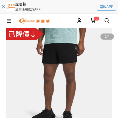
摩曼頓
開啟APP
立刻使用官方APP
0
1
/
4