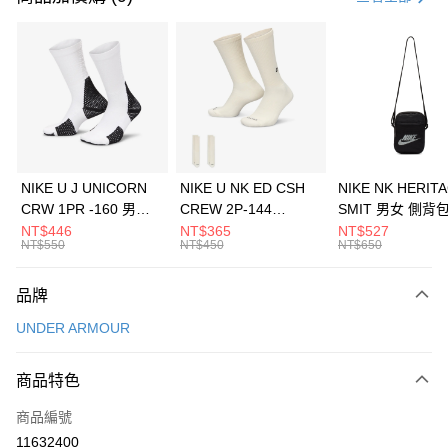
信用卡分期付款
3 期 0 利率 每期
NT$960
21家銀行
合作金庫商業銀行
第一商業銀行
LINE Pay
華南商業銀行
彰化商業銀行
Apple Pay
上海商業儲蓄銀行
台北富邦商業銀行
國泰世華商業銀行
兆豐國際商業銀行
悠遊付
臺灣中小企業銀行
台中商業銀行
NIKE U J UNICORN
NIKE U NK ED CSH
NIKE NK HERIT
匯豐（台灣）商業銀行
華泰商業銀行
CRW 1PR -160 男女
CREW 2P-144
SMIT 男女 側背
全盈+PAY
聯邦商業銀行
遠東國際商業銀行
中統襪 FZ3393100
EMBRDY 男女 短統襪
BA5871010
NT$446
NT$365
NT$527
元大商業銀行
永豐商業銀行
NT$550
NT$450
NT$650
AFTEE先享後付
FZ3073133
玉山商業銀行
星展（台灣）商業銀行
相關說明
台新國際商業銀行
中國信託商業銀行
品牌
【關於「AFTEE先享後付」】
台灣樂天信用卡公司
AFTEE先享後付是「在收到商品之後才付款」的支付方式。 讓您購物簡單
運送方式
UNDER ARMOUR
便利好安心！
１．簡單：不需註冊會員、不需綁卡、不需儲值。
7-11取貨(快速到店)
２．便利：只要手機號碼，簡訊認證，即可結帳。
商品特色
每筆NT$100，滿NT$1,500(含以上)免運費
３．安心：先確認商品／服務後，再付款。
商品編號
宅配
【「AFTEE先享後付」結帳流程】
１．於結帳方式選擇「AFTEE先享後付」後，將跳轉至「AFTEE先享後付」
11632400
每筆NT$100，滿NT$1,500(含以上)免運費