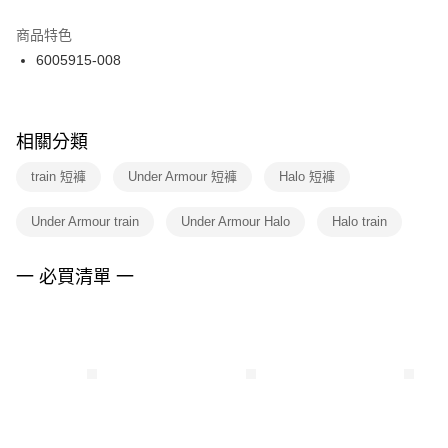
結帳頁面，進行簡訊認證並確認金額後，即可完成結帳。
２．訂單成立數日內，您將收到繳費通知簡訊。
商品特色
付款後門市自取
３．收到繳費通知簡訊後14天內，點擊此簡訊中的連結，可透過四大超商／
6005915-008
每筆NT$100，滿NT$1,500(含以上)免運費
ATM／網路銀行／等多元方式進行付款，方視為交易完成。
※ 請注意：結帳手續完成當下不需立刻繳費，但若您需要取消訂單，請聯絡
購買商品的店家。未經商家同意取消之訂單仍視為有效，需透過AFTEE先享
後付繳納相關費用。
※ 交易是否成功請以「AFTEE先享後付 」之結帳頁面顯示為準，若有關於
相關分類
是否繳費成功／繳費後需取消欲退款等相關疑問，請聯繫「AFTEE先享後付
客戶支援中心」
https://netprotections.freshdesk.com/support/home
train 短褲
Under Armour 短褲
Halo 短褲
【注意事項】
Under Armour train
Under Armour Halo
Halo train
１．透過由恩沛科技股份有限公司提供之「AFTEE先享後付」服務完成之交
易，需依本服務之必要範圍內提供個人資料，並將交易相關給付款項請求債
權轉讓予恩沛科技股份有限公司。
一 必買清單 一
２．關於個人資料處理事宜，請瀏覽以下網址：
https://aftee.tw/terms/#terms3
３．未成年的使用者請事先徵得法定代理人或監護人之同意方可使用
「AFTEE先享後付」，若未經同意申辦者引起之損失，本公司不負相關責
任。
４．使用「AFTEE先享後付」時，將依據個別帳號之用戶狀況，依本公司即
時審查核予不同之上限額度；若仍有額度不足之情形，本公司將視審查結果
請求用戶進行身份認證。
５．嚴禁一人註冊多個帳號或使用他人資訊註冊。若發現惡意使用之情形，
恩沛科技股份有限公司將有權停止該用戶之使用額度並採取法律行動。