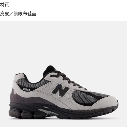
材質
麂皮／網眼布鞋面