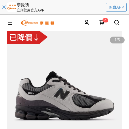
摩曼頓
開啟APP
立刻使用官方APP
0
1
/
5