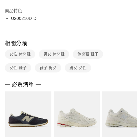
結帳頁面，進行簡訊認證並確認金額後，即可完成結帳。
２．訂單成立數日內，您將收到繳費通知簡訊。
商品特色
付款後門市自取
３．收到繳費通知簡訊後14天內，點擊此簡訊中的連結，可透過四大超商／
U200210D-D
每筆NT$100，滿NT$1,500(含以上)免運費
ATM／網路銀行／等多元方式進行付款，方視為交易完成。
※ 請注意：結帳手續完成當下不需立刻繳費，但若您需要取消訂單，請聯絡
購買商品的店家。未經商家同意取消之訂單仍視為有效，需透過AFTEE先享
後付繳納相關費用。
※ 交易是否成功請以「AFTEE先享後付 」之結帳頁面顯示為準，若有關於
相關分類
是否繳費成功／繳費後需取消欲退款等相關疑問，請聯繫「AFTEE先享後付
客戶支援中心」
https://netprotections.freshdesk.com/support/home
女性 休閒鞋
男女 休閒鞋
休閒鞋 鞋子
【注意事項】
女性 鞋子
鞋子 男女
男女 女性
１．透過由恩沛科技股份有限公司提供之「AFTEE先享後付」服務完成之交
易，需依本服務之必要範圍內提供個人資料，並將交易相關給付款項請求債
權轉讓予恩沛科技股份有限公司。
一 必買清單 一
２．關於個人資料處理事宜，請瀏覽以下網址：
https://aftee.tw/terms/#terms3
３．未成年的使用者請事先徵得法定代理人或監護人之同意方可使用
「AFTEE先享後付」，若未經同意申辦者引起之損失，本公司不負相關責
任。
４．使用「AFTEE先享後付」時，將依據個別帳號之用戶狀況，依本公司即
時審查核予不同之上限額度；若仍有額度不足之情形，本公司將視審查結果
請求用戶進行身份認證。
５．嚴禁一人註冊多個帳號或使用他人資訊註冊。若發現惡意使用之情形，
恩沛科技股份有限公司將有權停止該用戶之使用額度並採取法律行動。