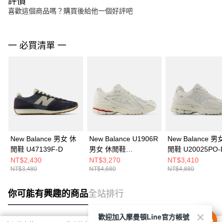
評價
喜歡這個商品嗎？購買後給他一個好評吧
一 必買清單 一
New Balance 男女 休
New Balance U1906R
New Balance 男
閒鞋 U47139F-D
男女 休閒鞋
閒鞋 U20025PO-
U19066KA-D
NT$2,430
NT$3,270
NT$3,410
NT$3,480
NT$4,680
NT$4,880
你可能有興趣的商品
全站排行
歡迎加入摩曼頓Line官方帳號