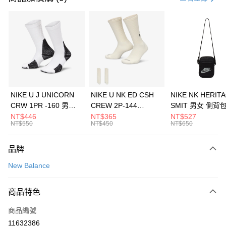
信用卡分期付款
3 期 0 利率 每期
NT$1,626
21家銀行
合作金庫商業銀行
第一商業銀行
LINE Pay
華南商業銀行
彰化商業銀行
Apple Pay
上海商業儲蓄銀行
台北富邦商業銀行
國泰世華商業銀行
兆豐國際商業銀行
悠遊付
臺灣中小企業銀行
台中商業銀行
NIKE U J UNICORN
NIKE U NK ED CSH
NIKE NK HERIT
匯豐（台灣）商業銀行
華泰商業銀行
CRW 1PR -160 男女
CREW 2P-144
SMIT 男女 側背
全盈+PAY
聯邦商業銀行
遠東國際商業銀行
中統襪 FZ3393100
EMBRDY 男女 短統襪
BA5871010
NT$446
NT$365
NT$527
元大商業銀行
永豐商業銀行
NT$550
NT$450
NT$650
AFTEE先享後付
FZ3073133
玉山商業銀行
星展（台灣）商業銀行
相關說明
台新國際商業銀行
中國信託商業銀行
品牌
【關於「AFTEE先享後付」】
台灣樂天信用卡公司
AFTEE先享後付是「在收到商品之後才付款」的支付方式。 讓您購物簡單
運送方式
New Balance
便利好安心！
１．簡單：不需註冊會員、不需綁卡、不需儲值。
7-11取貨(快速到店)
２．便利：只要手機號碼，簡訊認證，即可結帳。
商品特色
每筆NT$100，滿NT$1,500(含以上)免運費
３．安心：先確認商品／服務後，再付款。
商品編號
宅配
【「AFTEE先享後付」結帳流程】
１．於結帳方式選擇「AFTEE先享後付」後，將跳轉至「AFTEE先享後付」
11632386
每筆NT$100，滿NT$1,500(含以上)免運費