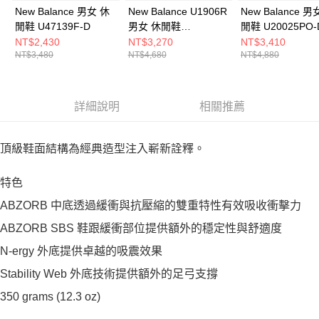
New Balance 男女 休
New Balance U1906R
New Balance 男
閒鞋 U47139F-D
男女 休閒鞋
閒鞋 U20025PO-
U19066KA-D
NT$2,430
NT$3,270
NT$3,410
NT$3,480
NT$4,680
NT$4,880
詳細說明
相關推薦
頂級鞋面結構為經典造型注入嶄新詮釋。
特色
ABZORB 中底透過緩衝與抗壓縮的雙重特性有效吸收衝擊力
ABZORB SBS 鞋跟緩衝部位提供額外的穩定性與舒適度
N-ergy 外底提供卓越的吸震效果
Stability Web 外底技術提供額外的足弓支撐
350 grams (12.3 oz)