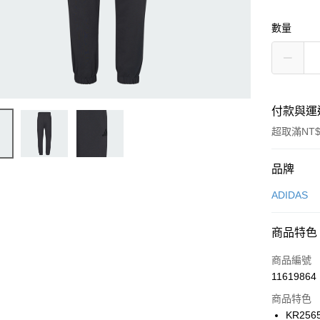
數量
付款與運
超取滿NT$
付款方式
品牌
信用卡一
ADIDAS
信用卡分
商品特色
3 期 
商品編號
合作金
LINE Pay
11619864
華南商
Apple Pay
上海商
商品特色
國泰世
KR256