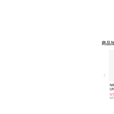
商品加
NI
U
1P
NT
統
NT