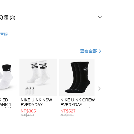
小企業銀行
台中商業銀行
台灣）商業銀行
華泰商業銀行
業銀行
遠東國際商業銀行
類 (3)
業銀行
永豐商業銀行
享後付
業銀行
星展（台灣）商業銀行
IDAS
服飾
客服
際商業銀行
中國信託商業銀行
FTEE先享後付」】
下著
長褲
天信用卡公司
先享後付是「在收到商品之後才付款」的支付方式。 讓您購物簡單
心！
健身重訓
服飾
查看全部
：不需註冊會員、不需綁卡、不需儲值。
：只要手機號碼，簡訊認證，即可結帳。
(快速到店)
：先確認商品／服務後，再付款。
00，滿NT$1,500(含以上)免運費
EE先享後付」結帳流程】
方式選擇「AFTEE先享後付」後，將跳轉至「AFTEE先享後
頁面，進行簡訊認證並確認金額後，即可完成結帳。
00，滿NT$1,500(含以上)免運費
成立數日內，您將收到繳費通知簡訊。
費通知簡訊後14天內，點擊此簡訊中的連結，可透過四大超商
市自取
K ED
NIKE U NK NSW
NIKE U NK CREW
NIKE U NK
網路銀行／等多元方式進行付款，方視為交易完成。
ANK 1P
EVERYDAY
EVERYDAY
EVERYDAY LTW
00，滿NT$1,500(含以上)免運費
：結帳手續完成當下不需立刻繳費，但若您需要取消訂單，請聯
 男 中統
ESSENTIAL CR
BBALL 3PR 男女
ANKLE 3PR 男女
NT$365
NT$527
NT$365
的店家。未經商家同意取消之訂單仍視為有效，需透過AFTEE
8104
男女 短統襪
長統襪
踝襪 SX7677010
NT$450
NT$650
NT$450
繳納相關費用。
DX5089103
DA2123010
否成功請以「AFTEE先享後付 」之結帳頁面顯示為準，若有關於
功／繳費後需取消欲退款等相關疑問，請聯繫「AFTEE先享後
援中心」
https://netprotections.freshdesk.com/support/home