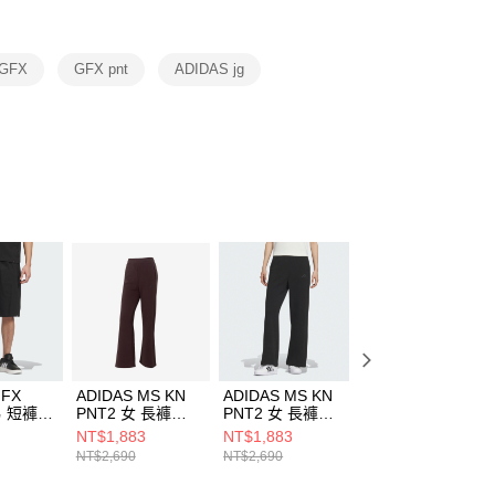
項】
恩沛科技股份有限公司提供之「AFTEE先享後付」服務完成之
 GFX
GFX pnt
ADIDAS jg
依本服務之必要範圍內提供個人資料，並將交易相關給付款項請
讓予恩沛科技股份有限公司。
個人資料處理事宜，請瀏覽以下網址：
ee.tw/terms/#terms3
年的使用者請事先徵得法定代理人或監護人之同意方可使用
E先享後付」，若未經同意申辦者引起之損失，本公司不負相關責
AFTEE先享後付」時，將依據個別帳號之用戶狀況，依本公司
核予不同之上限額度；若仍有額度不足之情形，本公司將視審查
用戶進行身份認證。
一人註冊多個帳號或使用他人資訊註冊。若發現惡意使用之情
科技股份有限公司將有權停止該用戶之使用額度並採取法律行
GFX
ADIDAS MS KN
ADIDAS MS KN
ADIDAS DCE BL
男 短褲
PNT2 女 長褲
PNT2 女 長褲
PNT 女 長褲
KC0023
KC0021
KZ4224
NT$1,883
NT$1,883
NT$2,312
NT$2,690
NT$2,690
NT$2,890