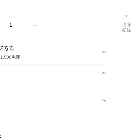
清除
紀錄
送方式
1,500免運
次付款
期付款
0 利率 每期
NT$763
21家銀行
庫商業銀行
第一商業銀行
業銀行
彰化商業銀行
業儲蓄銀行
台北富邦商業銀行
華商業銀行
兆豐國際商業銀行
5