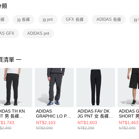
分類
【注意事
１．透過由
長褲
jg 長褲
jg pnt
GFX 長褲
ADIDAS 長褲
jg
交易，需
求債權轉
２．關於
AS GFX
ADIDAS pnt
https://aft
３．未成
「AFTE
任。
買清單 一
４．使用「
即時審查
結果請求
５．嚴禁
形，恩沛
動。
IDAS TH KN
ADIDAS
ADIDAS FAV DK
ADIDAS 
NT 男 長褲
GRAPHIC LO PT
JG PNT 女 長褲
SHORT 
2526
男 長褲 JX8180
KS2842
JL6061
$1,743
NT$2,163
NT$1,603
NT$1,463
$2,490
NT$3,090
NT$2,290
NT$2,090