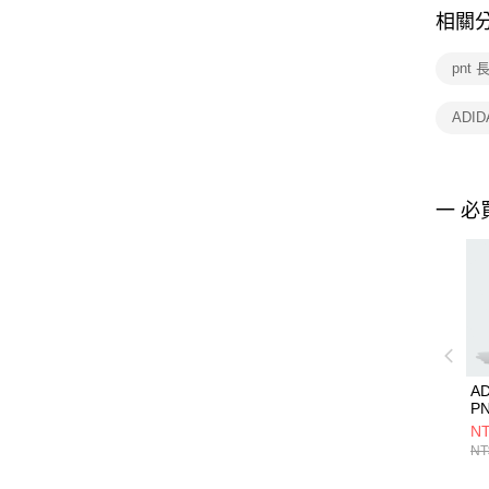
相關
pnt 
ADID
一 必
AD
P
KR
NT
NT