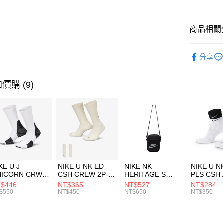
悠遊付
臺灣中
匯豐（
全盈+PAY
聯邦商
商品相關分
元大商
AFTEE先
玉山商
品牌
AD
相關說明
分享
台新國
【關於「A
男性商品
台灣樂
AFTEE
便利好安
運動類型
運送方式
價購 (9)
１．簡單
２．便利
7-11取貨
３．安心
每筆NT$1
【「AFT
宅配
１．於結帳
付」結帳
每筆NT$1
２．訂單
３．收到繳
付款後門
KE U J
NIKE U NK ED
NIKE NK
NIKE U N
／ATM／
NICORN CRW
CSH CREW 2P-
HERITAGE S
PLS CSH 
每筆NT$1
※ 請注意
R -160 男女 中
144 EMBRDY 男
SMIT 男女 側背包
144 DBL
$446
NT$365
NT$527
NT$284
絡購買商品
襪 FZ3393100
女 短統襪
BA5871010
襪 DH405
$550
NT$450
NT$650
NT$350
先享後付
FZ3073133
※ 交易是
是否繳費成
付客戶支