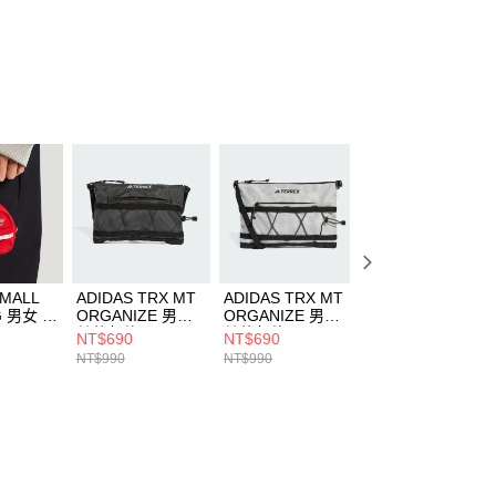
個人資料處理事宜，請瀏覽以下網址：
ee.tw/terms/#terms3
年的使用者請事先徵得法定代理人或監護人之同意方可使用
E先享後付」，若未經同意申辦者引起之損失，本公司不負相關責
AFTEE先享後付」時，將依據個別帳號之用戶狀況，依本公司
核予不同之上限額度；若仍有額度不足之情形，本公司將視審查
用戶進行身份認證。
一人註冊多個帳號或使用他人資訊註冊。若發現惡意使用之情
科技股份有限公司將有權停止該用戶之使用額度並採取法律行
SMALL
ADIDAS TRX MT
ADIDAS TRX MT
ADIDAS AMG W
G 男女 其
ORGANIZE 男女
ORGANIZE 男女
男女 其他包款
5181
其他包款 JJ1481
其他包款 JD3432
KY6741
NT$690
NT$690
NT$1,352
NT$990
NT$990
NT$1,690