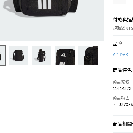
付款與運
超取滿NT$
付款方式
品牌
信用卡一
ADIDAS
信用卡分
商品特色
3 期 
商品編號
合作金
LINE Pay
11614373
華南商
Apple Pay
上海商
商品特色
國泰世
JZ708
悠遊付
臺灣中
匯豐（
全盈+PAY
聯邦商
商品相關分
元大商
AFTEE先