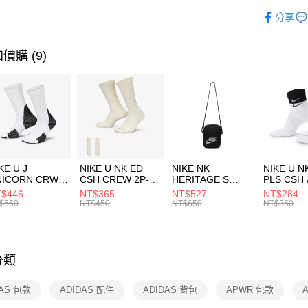
玉山商
品牌
AD
相關說明
分享
台新國
【關於「A
運動配件
台灣樂
AFTEE
便利好安
運動類型
運送方式
價購 (9)
１．簡單
２．便利
限時降價
7-11取貨
３．安心
每筆NT$1
【「AFT
宅配
１．於結帳
付」結帳
每筆NT$1
２．訂單
３．收到繳
付款後門
KE U J
NIKE U NK ED
NIKE NK
NIKE U N
／ATM／
NICORN CRW
CSH CREW 2P-
HERITAGE S
PLS CSH 
每筆NT$1
※ 請注意
R -160 男女 中
144 EMBRDY 男
SMIT 男女 側背包
144 DBL
$446
NT$365
NT$527
NT$284
絡購買商品
襪 FZ3393100
女 短統襪
BA5871010
襪 DH405
$550
NT$450
NT$650
NT$350
先享後付
FZ3073133
※ 交易是
是否繳費成
付客戶支
分類
【注意事
１．透過由
DAS 包款
ADIDAS 配件
ADIDAS 背包
APWR 包款
交易，需
求債權轉