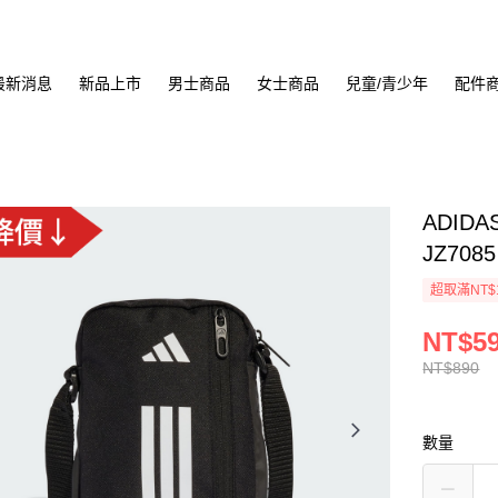
最新消息
新品上市
男士商品
女士商品
兒童/青少年
配件
ADID
JZ7085
超取滿NT$
NT$5
NT$890
數量