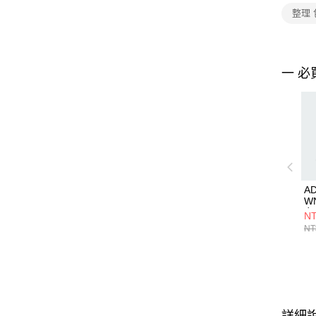
整理 
一 必
AD
W
女
NT
JN
NT