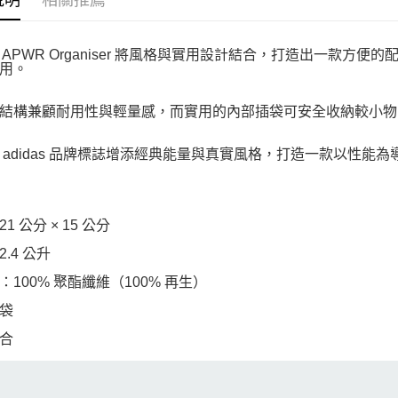
說明
相關推薦
das APWR Organiser 將風格與實用設計結合，打造出一
用。
結構兼顧耐用性與輕量感，而實用的內部插袋可安全收納較小物
 adidas 品牌標誌增添經典能量與真實風格，打造一款以性
1 公分 × 15 公分
.4 公升
：100% 聚酯纖維（100% 再生）
袋
合