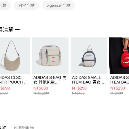
２．關於
包款
日常 包款
organizer 包款
https://aft
３．未成
「AFTE
任。
買清單 一
４．使用「
即時審查
結果請求
５．嚴禁
形，恩沛
動。
IDAS CLSC
ADIDAS S BAG 男
ADIDAS SMALL
ADIDAS 
NTR POUCH 男
女 其他包款
ITEM BAG 男女 其
ITEM BA
 其他包款
JD5445
他包款 KR5180
他包款 KR
$690
NT$890
NT$290
NT$290
3108
$990
NT$1,290
NT$490
NT$490