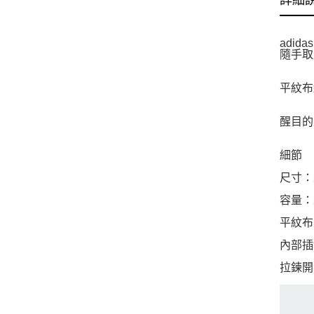
詳細
adi
隨手取
平紋布
醒目的
細節
尺寸：2
容量：2
平紋布
內部插
拉鍊開