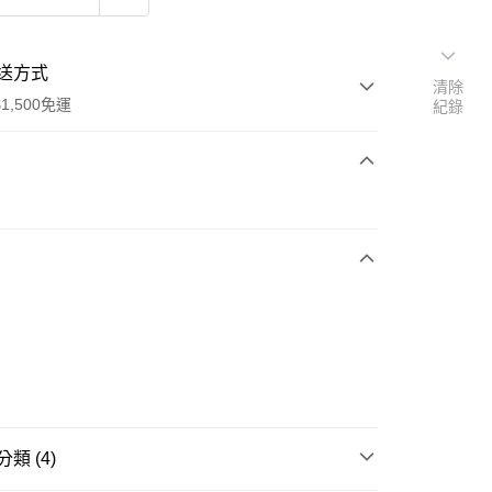
送方式
清除
1,500免運
紀錄
次付款
期付款
0 利率 每期
NT$296
21家銀行
庫商業銀行
第一商業銀行
業銀行
彰化商業銀行
業儲蓄銀行
台北富邦商業銀行
華商業銀行
兆豐國際商業銀行
5
小企業銀行
台中商業銀行
台灣）商業銀行
華泰商業銀行
業銀行
遠東國際商業銀行
類 (4)
業銀行
永豐商業銀行
享後付