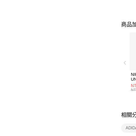
商品加
NI
U
1P
NT
統
NT
相關
ADI