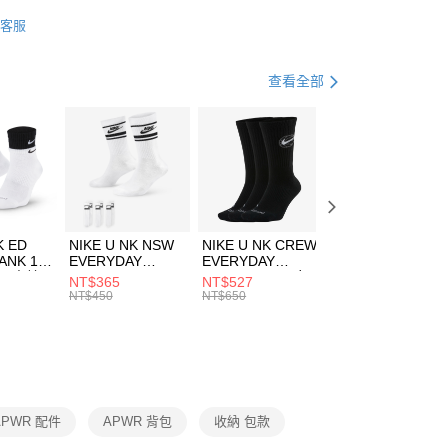
業銀行
星展（台灣）商業銀行
IDAS
配件
客服
際商業銀行
中國信託商業銀行
FTEE先享後付」】
包袋
其他包款
天信用卡公司
先享後付是「在收到商品之後才付款」的支付方式。 讓您購物簡單
心！
健身重訓
配件
查看全部
：不需註冊會員、不需綁卡、不需儲值。
：只要手機號碼，簡訊認證，即可結帳。
專區⬇
(快速到店)
：先確認商品／服務後，再付款。
00，滿NT$1,500(含以上)免運費
EE先享後付」結帳流程】
方式選擇「AFTEE先享後付」後，將跳轉至「AFTEE先享後
頁面，進行簡訊認證並確認金額後，即可完成結帳。
00，滿NT$1,500(含以上)免運費
成立數日內，您將收到繳費通知簡訊。
費通知簡訊後14天內，點擊此簡訊中的連結，可透過四大超商
市自取
K ED
NIKE U NK NSW
NIKE U NK CREW
NIKE U NK
網路銀行／等多元方式進行付款，方視為交易完成。
ANK 1P
EVERYDAY
EVERYDAY
EVERYDAY LTW
00，滿NT$1,500(含以上)免運費
：結帳手續完成當下不需立刻繳費，但若您需要取消訂單，請聯
 男 中統
ESSENTIAL CR
BBALL 3PR 男女
ANKLE 3PR 男女
NT$365
NT$527
NT$365
的店家。未經商家同意取消之訂單仍視為有效，需透過AFTEE
8104
男女 短統襪
長統襪
踝襪 SX7677010
NT$450
NT$650
NT$450
繳納相關費用。
DX5089103
DA2123010
否成功請以「AFTEE先享後付 」之結帳頁面顯示為準，若有關於
功／繳費後需取消欲退款等相關疑問，請聯繫「AFTEE先享後
援中心」
https://netprotections.freshdesk.com/support/home
項】
恩沛科技股份有限公司提供之「AFTEE先享後付」服務完成之
APWR 配件
APWR 背包
收納 包款
依本服務之必要範圍內提供個人資料，並將交易相關給付款項請
讓予恩沛科技股份有限公司。