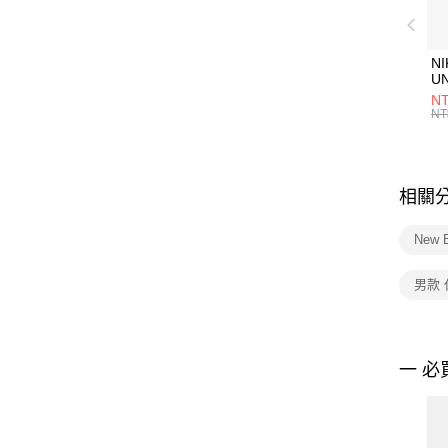
NI
U
1P
NT
統
NT
相關
New 
男款
一 必