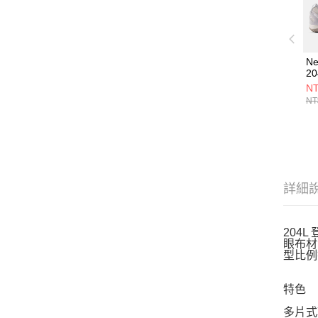
Ne
2
U
NT
NT
詳細
204
眼布材
型比例
特色
多片式