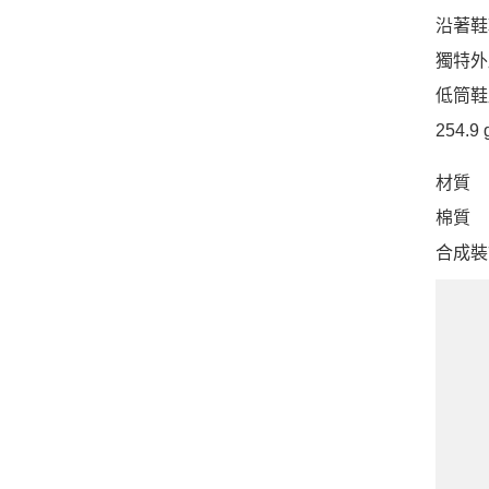
沿著鞋
獨特外
低筒鞋
254.9 
材質
棉質
合成裝