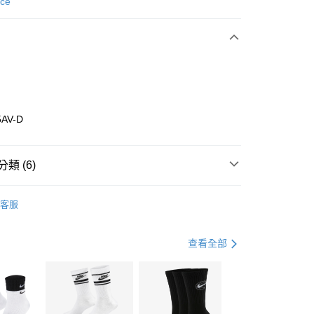
次付款
nce
期付款
0 利率 每期
NT$1,226
21家銀行
庫商業銀行
第一商業銀行
業銀行
彰化商業銀行
業儲蓄銀行
台北富邦商業銀行
華商業銀行
兆豐國際商業銀行
5AV-D
小企業銀行
台中商業銀行
台灣）商業銀行
華泰商業銀行
業銀行
遠東國際商業銀行
類 (6)
業銀行
永豐商業銀行
享後付
業銀行
星展（台灣）商業銀行
w Balance
全系列鞋款
客服
際商業銀行
中國信託商業銀行
FTEE先享後付」】
鞋類
休閒鞋
天信用卡公司
先享後付是「在收到商品之後才付款」的支付方式。 讓您購物簡單
心！
鞋類
休閒鞋
查看全部
：不需註冊會員、不需綁卡、不需儲值。
：只要手機號碼，簡訊認證，即可結帳。
休閒戶外
鞋
(快速到店)
：先確認商品／服務後，再付款。
00，滿NT$1,500(含以上)免運費
專區⬇
EE先享後付」結帳流程】
兒童/青少年｜鞋服6折起
方式選擇「AFTEE先享後付」後，將跳轉至「AFTEE先享後