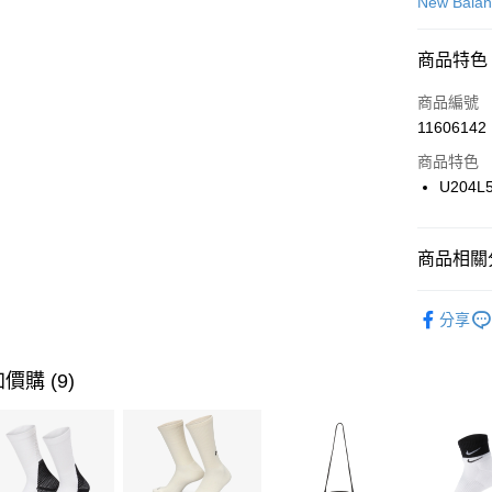
信用卡一
New Bala
信用卡分
商品特色
3 期 
商品編號
合作金
LINE Pay
11606142
華南商
Apple Pay
上海商
商品特色
國泰世
U204L
悠遊付
臺灣中
匯豐（
全盈+PAY
聯邦商
商品相關分
元大商
AFTEE先
玉山商
品牌
Ne
相關說明
分享
台新國
【關於「A
男性商品
台灣樂
AFTEE
便利好安
女性商品
運送方式
價購 (9)
１．簡單
２．便利
運動類型
7-11取貨
３．安心
每筆NT$1
限時降價
【「AFT
促銷活動
宅配
１．於結帳