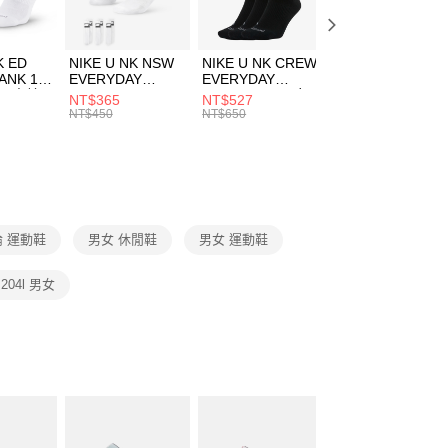
頁面，進行簡訊認證並確認金額後，即可完成結帳。
00，滿NT$1,500(含以上)免運費
成立數日內，您將收到繳費通知簡訊。
費通知簡訊後14天內，點擊此簡訊中的連結，可透過四大超商
市自取
K ED
NIKE U NK NSW
NIKE U NK CREW
NIKE U NK
網路銀行／等多元方式進行付款，方視為交易完成。
ANK 1P
EVERYDAY
EVERYDAY
EVERYDAY LTW
00，滿NT$1,500(含以上)免運費
：結帳手續完成當下不需立刻繳費，但若您需要取消訂單，請聯
 男 中統
ESSENTIAL CR
BBALL 3PR 男女
ANKLE 3PR 男女
NT$365
NT$527
NT$365
的店家。未經商家同意取消之訂單仍視為有效，需透過AFTEE
8104
男女 短統襪
長統襪
踝襪 SX7677010
NT$450
NT$650
NT$450
繳納相關費用。
DX5089103
DA2123010
否成功請以「AFTEE先享後付 」之結帳頁面顯示為準，若有關於
功／繳費後需取消欲退款等相關疑問，請聯繫「AFTEE先享後
援中心」
https://netprotections.freshdesk.com/support/home
項】
恩沛科技股份有限公司提供之「AFTEE先享後付」服務完成之
 運動鞋
男女 休閒鞋
男女 運動鞋
依本服務之必要範圍內提供個人資料，並將交易相關給付款項請
讓予恩沛科技股份有限公司。
個人資料處理事宜，請瀏覽以下網址：
e 204l 男女
ee.tw/terms/#terms3
年的使用者請事先徵得法定代理人或監護人之同意方可使用
E先享後付」，若未經同意申辦者引起之損失，本公司不負相關責
AFTEE先享後付」時，將依據個別帳號之用戶狀況，依本公司
核予不同之上限額度；若仍有額度不足之情形，本公司將視審查
用戶進行身份認證。
一人註冊多個帳號或使用他人資訊註冊。若發現惡意使用之情
科技股份有限公司將有權停止該用戶之使用額度並採取法律行