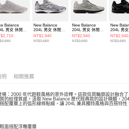
動。
w Balance
New Balance
New Balance
New Bala
04L 男女 休閒鞋
204L 男女 休閒鞋
204L 男女 休閒鞋
204L 男
204L86W-D
U204L1KP-D
U204L5LA-D
U204L3T
$2,710
NT$2,940
NT$2,940
NT$2,940
$3,880
NT$3,680
NT$3,680
NT$3,680
說明
相關推薦
L 登場：2000 年代跑鞋風格的意外詮釋。這款低筒輪廓設計融合
質的紋理質感。汲取 New Balance 歷代經典款的設計精髓，
搭配覆層上的弧形線條點綴，讓 204L 兼具獨特風格與百搭特性
鞋面搭配浮雕覆層