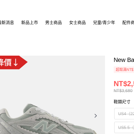
最新消息
新品上市
男士商品
女士商品
兒童/青少年
配件
New B
超取滿NT$
NT$2,
NT$3,680
鞋類尺寸
US4（2
US5.5