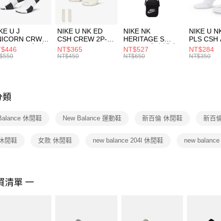
付」結帳
每筆NT$1
２．訂單
３．收到繳
付款後門
KE U J
NIKE U NK ED
NIKE NK
NIKE U N
／ATM／
NICORN CRW
CSH CREW 2P-
HERITAGE S
PLS CSH 
每筆NT$1
※ 請注意
R -160 男女 中
144 EMBRDY 男
SMIT 男女 側背包
144 DBL
$446
NT$365
NT$527
NT$284
絡購買商品
襪 FZ3393100
女 短統襪
BA5871010
襪 DH405
$550
NT$450
NT$650
NT$350
先享後付
FZ3073133
※ 交易是
是否繳費成
付客戶支
分類
【注意事
１．透過由
Balance 休閒鞋
New Balance 運動鞋
新百倫 休閒鞋
新百倫
交易，需
求債權轉
２．關於
 休閒鞋
女款 休閒鞋
new balance 204l 休閒鞋
new balanc
https://aft
３．未成
「AFTE
任。
買清單 一
４．使用「
即時審查
結果請求
５．嚴禁
形，恩沛