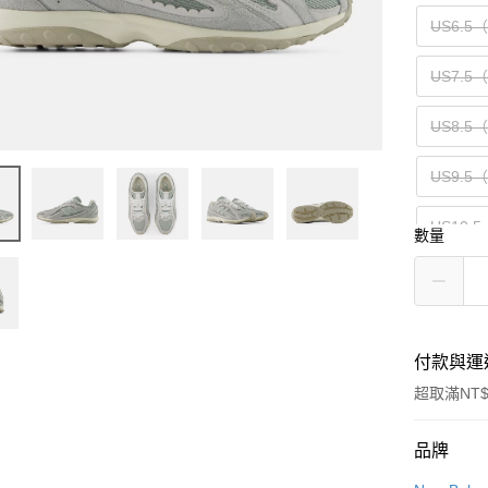
US6.5
US7.5
US8.5
US9.5
US10.5
數量
付款與運
超取滿NT$
付款方式
品牌